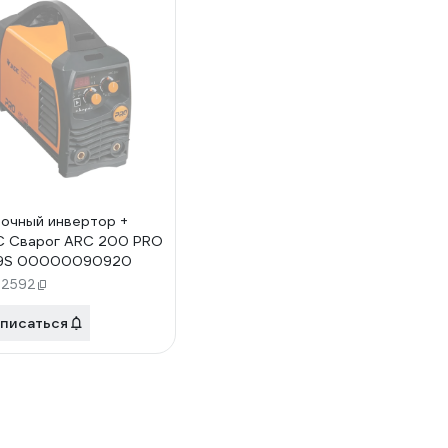
очный инвертор +
 Сварог ARC 200 PRO
9S 00000090920
92592
писаться