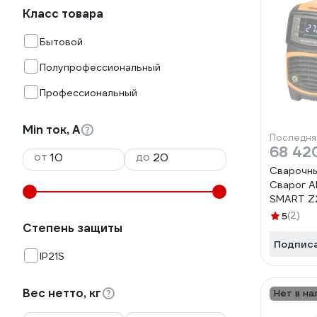
Класс товара
Бытовой
Полупрофессиональный
Профессиональный
Min ток, А
Последня
68 42
от
до
Сварочн
Сварог 
SMART Z
5
(2)
Степень защиты
Подпис
IP21S
Вес нетто, кг
Нет в на