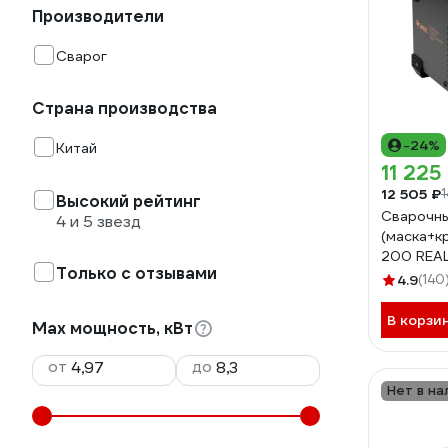
Производители
Сварог
Страна производства
-24%
Китай
11 225
12 505 ₽
1
Высокий рейтинг
Сварочн
4 и 5 звезд
(маска+к
200 REAL
Только с отзывами
95882
4.9
(140
В корзи
Max мощность, кВт
от
до
Нет в на