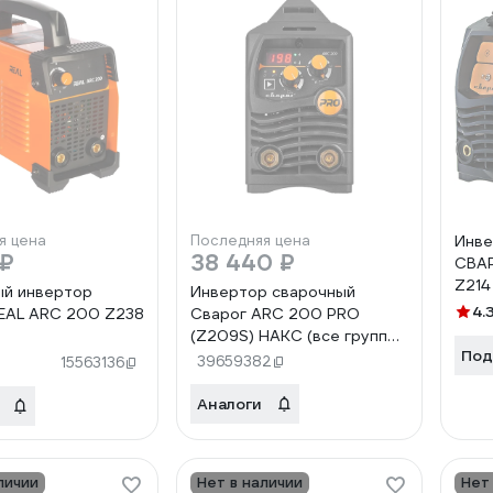
я цена
Последняя цена
Инве
 ₽
38 440 ₽
СВАР
Z214
ый инвертор
Инвертор сварочный
4.
EAL ARC 200 Z238
Сварог ARC 200 PRO
(Z209S) НАКС (все группы)
Под
РФ 100766
39659382
15563136
Аналоги
личии
Нет в наличии
Нет