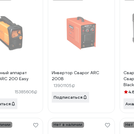
ный аппарат
Инвертор Сварог ARC
Свар
ARC 200 Easy
200B
Свар
Blac
13901105
4.
15385606
Подписаться
аться
Ана
личии
Нет в наличии
Нет