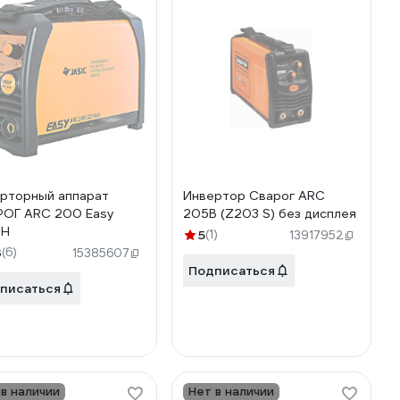
рторный аппарат
Инвертор Сварог ARC
ОГ ARC 200 Easy
205B (Z203 S) без дисплея
 H
5
(1)
13917952
3
(6)
15385607
Подписаться
писаться
 в наличии
Нет в наличии