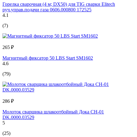
Горелка сварочная (4 м; DX50) для TIG сварки Elitech
руч.управ.подачи газа 0606.000800 172525
4.1
(7)
265 ₽
Магнитный фиксатор 50 LBS Start SM1602
4.6
(79)
286 ₽
Молоток сварщика шлакоотбойный Дока СН-01
DK.0000.03529
5
(25)