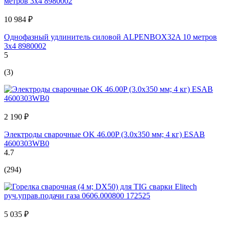
10 984 ₽
Однофазный удлинитель силовой ALPENBOX32A 10 метров
3х4 8980002
5
(3)
2 190 ₽
Электроды сварочные OK 46.00P (3.0х350 мм; 4 кг) ESAB
4600303WB0
4.7
(294)
5 035 ₽