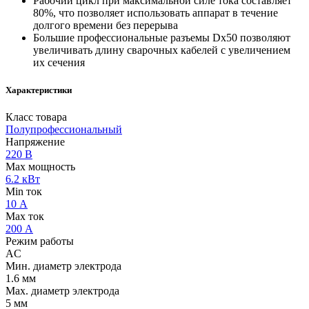
Рабочий цикл при максимальной силе тока составляет
80%, что позволяет использовать аппарат в течение
долгого времени без перерыва
Большие профессиональные разъемы Dx50 позволяют
увеличивать длину сварочных кабелей с увеличением
их сечения
Характеристики
Класс товара
Полупрофессиональный
Напряжение
220 В
Max мощность
6.2 кВт
Min ток
10 А
Max ток
200 А
Режим работы
AC
Мин. диаметр электрода
1.6 мм
Мах. диаметр электрода
5 мм