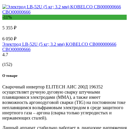
-11%
5 355 ₽
6 050 ₽
Электрод LB-52U (5 кг; 3.2 мм) KOBELCO СВ000000666
СВО00000666
4.7
(152)
О товаре
Сварочный инвертор ELITECH АИС 200Д 196352
осуществляет ручную дуговую сварку штучными
плавящимися электродами (MMA), а также имеет
возможность аргонодуговой сварки (TIG) на постоянном токе
неплавящимся вольфрамовым электродом в среде защитного
инертного газа – аргона (сварка только углеродистых и
нержавеющих сталей).
Данный аппарат стабильно работает в диапазоне напряжения