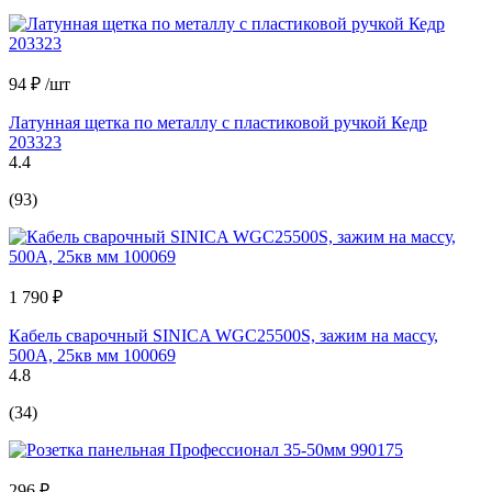
94 ₽
/шт
Латунная щетка по металлу с пластиковой ручкой Кедр
203323
4.4
(93)
1 790 ₽
Кабель сварочный SINICA WGC25500S, зажим на массу,
500А, 25кв мм 100069
4.8
(34)
296 ₽