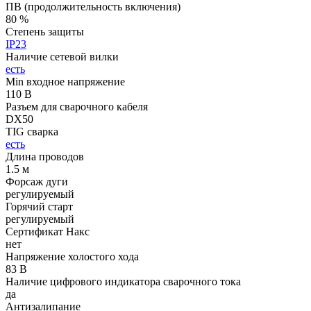
ПВ (продолжительность включения)
80 %
Степень защиты
IP23
Наличие сетевой вилки
есть
Min входное напряжение
110 В
Разъем для сварочного кабеля
DX50
TIG сварка
есть
Длина проводов
1.5 м
Форсаж дуги
регулируемый
Горячий старт
регулируемый
Сертификат Накс
нет
Напряжение холостого хода
83 В
Наличие цифрового индикатора сварочного тока
да
Антизалипание