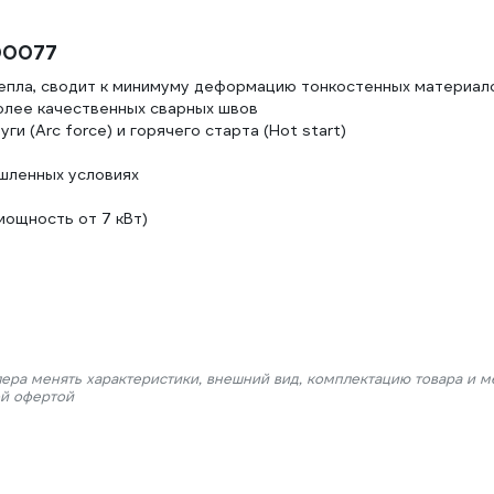
00077
епла, сводит к минимуму деформацию тонкостенных материал
олее качественных сварных швов
и (Arc force) и горячего старта (Hot start)
шленных условиях
ощность от 7 кВт)
лера менять характеристики, внешний вид, комплектацию товара и м
ой офертой