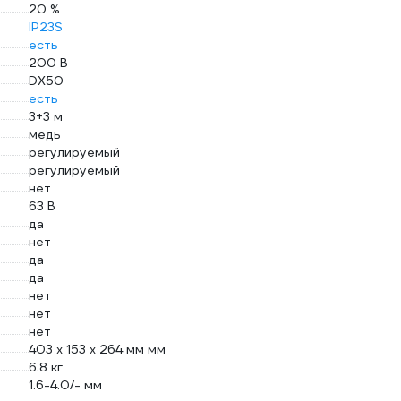
20 %
IP23S
есть
200 В
DX50
есть
3+3 м
медь
регулируемый
регулируемый
нет
63 В
да
нет
да
да
нет
нет
нет
403 x 153 x 264 мм мм
6.8 кг
1.6-4.0/- мм