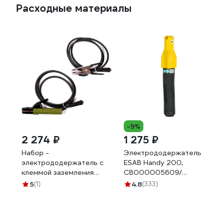
Расходные материалы
-9%
2 274 ₽
1 275 ₽
Набор -
Электрододержатель
электрододержатель с
ESAB Handy 200,
клеммой заземления
СВ000005609/
HAKIS S-2,5М3550 300А
0700006003
5
(1)
4.8
(333)