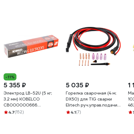
-11%
5 355 ₽
5 035 ₽
1 
Электрод LB-52U (5 кг;
Горелка сварочная (4 м;
Ма
3.2 мм) KOBELCO
DX50) для TIG сварки
10
СВ000000666
Elitech руч.управ.подачи
46
СВО00000666
газа 0606.000800
4.7
(152)
4.1
(7)
172525