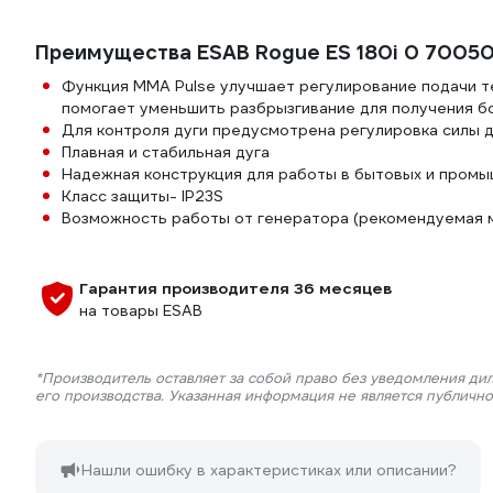
Преимущества ESAB Rogue ES 180i 0 7005
Функция ММА Pulse улучшает регулирование подачи т
помогает уменьшить разбрызгивание для получения б
Для контроля дуги предусмотрена регулировка силы дуг
Плавная и стабильная дуга
Надежная конструкция для работы в бытовых и промы
Класс защиты- IP23S
Возможность работы от генератора (рекомендуемая м
Гарантия производителя 36 месяцев
на товары ESAB
*Производитель оставляет за собой право без уведомления ди
его производства. Указанная информация не является публичн
Нашли ошибку в характеристиках или описании?