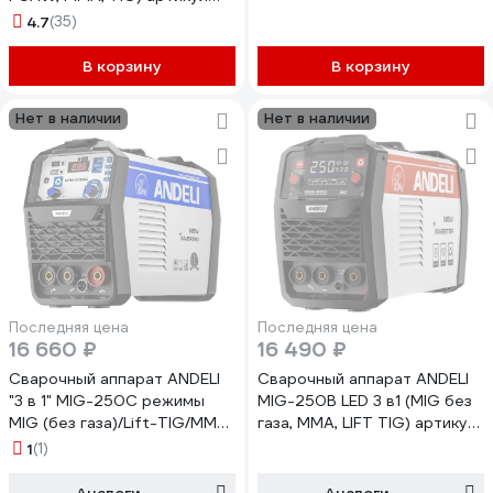
ADL20-702
4.7
(35)
В корзину
В корзину
Нет в наличии
Нет в наличии
Последняя цена
Последняя цена
16 660 ₽
16 490 ₽
Сварочный аппарат ANDELI
Сварочный аппарат ANDELI
"3 в 1" MIG-250C режимы
MIG-250B LED 3 в1 (MIG без
MIG (без газа)/Lift-TIG/MMA
газа, MMA, LIFT TIG) артикул
артикул ADL20-704
ADL20-702A ADL20-702А
1
(1)