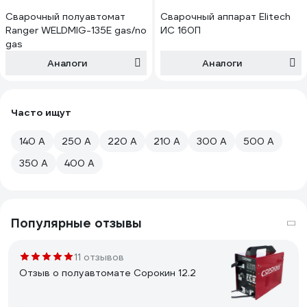
Сварочный полуавтомат
Сварочный аппарат Elitech
Ranger WELDMIG-135Е gas/no
ИС 160П
gas
Аналоги
Аналоги
Часто ищут
140 А
250 А
220 А
210 А
300 А
500 А
350 А
400 А
Популярные отзывы
11 отзывов
Отзыв о полуавтомате Сорокин 12.2