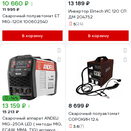
10 660 ₽
13 189 ₽
11 995 ₽
Инвертор Elitech ИС 120 СП
Сварочный полуавтомат ET
ДМ 204752
MIG-120X 100602540
5
(24)
В корзину
В корзину
-14%
13 159 ₽
8 699 ₽
15 213 ₽
Сварочный полуавтомат
Сварочный аппарат ANDELI
СОРОКИН 12.4
MIG-250А LED ( методы MIG,
3.6
(7)
FCAW, MMA, TIG) артикул