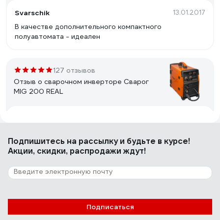
Svarschik
13.01.2017
В качестве дополнительного компактного
полуавтомата - идеален
127 отзывов
Отзыв о сварочном инверторе Сварог
MIG 200 REAL
Евгений Ж.
27.11.2024
Ремонтопригодность
Подпишитесь
на рассылку
и будьте в курсе!
Акции, скидки, распродажи ждут!
2 отзыва
Отзыв о механизме подачи проволоки ПТК
45SSJ29-D
Подписаться
Вччеслав Т.
07.03.2022