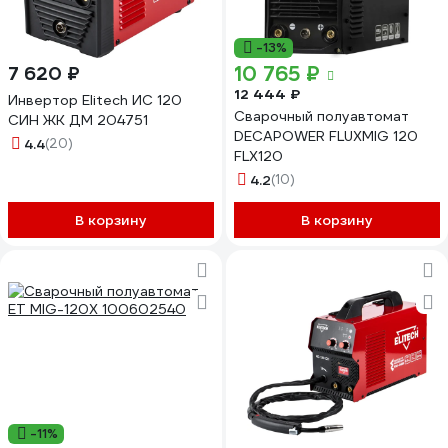
-13%
10 765 ₽
7 620 ₽
12 444 ₽
Инвертор Elitech ИС 120
Сварочный полуавтомат
СИН ЖК ДМ 204751
DECAPOWER FLUXMIG 120
4.4
(20)
FLX120
4.2
(10)
В корзину
В корзину
-11%