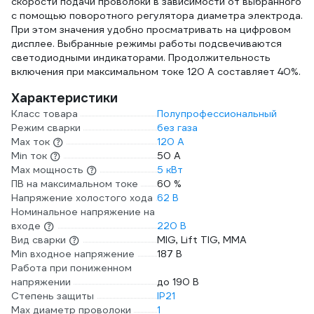
скорости подачи проволоки в зависимости от выбранного
с помощью поворотного регулятора диаметра электрода.
При этом значения удобно просматривать на цифровом
дисплее. Выбранные режимы работы подсвечиваются
светодиодными индикаторами. Продолжительность
включения при максимальном токе 120 А составляет 40%.
Характеристики
Класс товара
Полупрофессиональный
Режим сварки
без газа
Max ток
120 А
Min ток
50 А
Max мощность
5 кВт
ПВ на максимальном токе
60 %
Напряжение холостого хода
62 В
Номинальное напряжение на
входе
220 В
Вид сварки
MIG, Lift TIG, MMA
Min входное напряжение
187 В
Работа при пониженном
напряжении
до 190 В
Степень защиты
IP21
Max диаметр проволоки
1