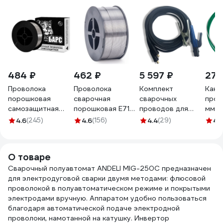
484 ₽
462 ₽
5 597 ₽
279
Проволока
Проволока
Комплект
Кана
порошковая
сварочная
сварочных
пров
самозащитная
порошковая E71T-
проводов для
мм, 
E71T-11 (1.0 мм; 1
GS (0.8 мм; 0.9 кг;
инвертора КГ10 5
WA-
4.6
(245)
4.6
(156)
4.4
(29)
4.
кг) БАРСВЕЛД
D100) FOXWELD
м АТЛАНТ
СВ000009283
4872
TDH_ATL_C10_5MK
О товаре
Сварочный полуавтомат ANDELI MIG-250C предназначен
для электродуговой сварки двумя методами: флюсовой
проволокой в полуавтоматическом режиме и покрытыми
электродами вручную. Аппаратом удобно пользоваться
благодаря автоматической подаче электродной
проволоки, намотанной на катушку. Инвертор