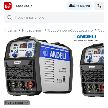
Москва
Для юрлиц
Поиск в каталоге
Главная
/
Инструмент
/
Сварочное оборудование
/
Сваро
Нет в наличии