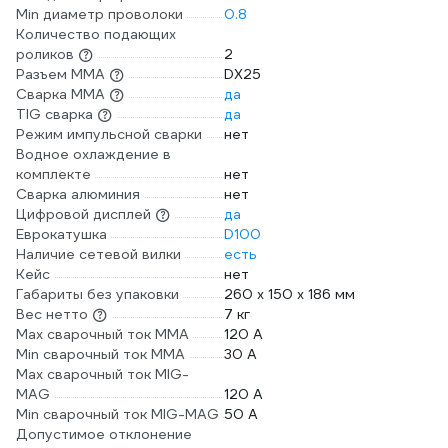
Min диаметр проволоки
0.8
Количество подающих
роликов
2
Разъем ММА
DX25
Сварка ММА
да
TIG сварка
да
Режим импульсной сварки
нет
Водное охлаждение в
комплекте
нет
Сварка алюминия
нет
Цифровой дисплей
да
Еврокатушка
D100
Наличие сетевой вилки
есть
Кейс
нет
Габариты без упаковки
260 x 150 x 186 мм
Вес нетто
7 кг
Max сварочный ток ММА
120 А
Min сварочный ток ММА
30 А
Max сварочный ток MIG-
MAG
120 А
Min сварочный ток MIG-MAG
50 А
Допустимое отклонение