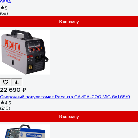
9884
5
(69)
В корзину
22 690 ₽
Сварочный полуавтомат Ресанта САИПА-200 MIG 6в1 65/9
4.5
(210)
В корзину