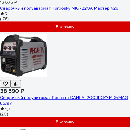
16 675 ₽
Сварочный полуавтомат Turbosky MIG-220А Мастер 428
5
(176)
В корзину
38 590 ₽
Сварочный полуавтомат Ресанта САИПА-200ПРОФ MIG/MAG
65/97
4.7
(20)
В корзину