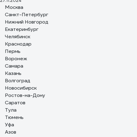
27.11.2024
Ремонтопригодность
Москва
Санкт-Петербург
2 отзыва
Нижний Новгород
Отзыв о механизме подачи проволоки ПТК 45SSJ29-D
Екатеринбург
Вччеслав Т.
Челябинск
07.03.2022
Краснодар
Сломался сам движок, его отдельно не нашёл. Пришлось
Пермь
брать весь механизм
Воронеж
Самара
Казань
Волгоград
Новосибирск
Ростов-на-Дону
Саратов
Тула
Тюмень
Уфа
Азов