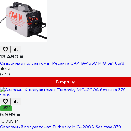
13 490 ₽
Сварочный полуавтомат Ресанта САИПА-165С MIG 5в1 65/8
4.4
(273)
В корзину
-35%
6 999 ₽
10 799 ₽
Сварочный полуавтомат Turbosky MIG-200A без газа 379