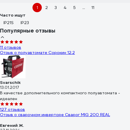
1
2
3
4
5
...
11
Часто ищут
IP21S
IP23
Популярные отзывы
11 отзывов
Отзыв о полуавтомате Сорокин 12.2
Svarschik
13.01.2017
В качестве дополнительного компактного полуавтомата -
идеален
127 отзывов
Отзыв о сварочном инверторе Сварог MIG 200 REAL
Евгений Ж.