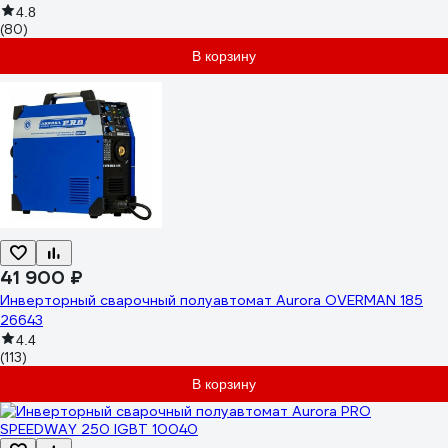
4.8
(80)
В корзину
41 900 ₽
Инверторный сварочный полуавтомат Aurora OVERMAN 185
26643
4.4
(113)
В корзину