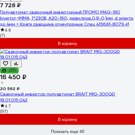
7 728 ₽
Полуавтомат сварочный инверторный ПРОМО MAG-180
Invertor,+ММA, 1*230В, А20-160, диам.пров.0,8-0,1мм, d электр
до 4мм + Краги сварщика огнеупорные Спец 4156/И-8079-И
4.9
(7)
В корзину
-20%
16 450 ₽
20 592 ₽
Сварочный инвертор полуавтомат BRAIT MIG-300QD
18.01.015.043
4.7
(97)
В корзину
Показать еще 40