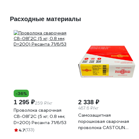
Расходные материалы
-36%
1 295 ₽
2 338 ₽
259 ₽/кг
467.6 ₽/кг
Проволока сварочная
Самозащитная
СВ-08Г2С (5 кг; 0.8 мм;
порошковая сварочная
D=200) Ресанта 71/6/53
проволока CASTOLIN
4.7
(133)
TeroMatec 8341, д.0,8мм,