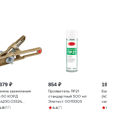
379 ₽
854 ₽
19 52
емма заземления
Проявитель ПР21
Баллон
-50 КОРД
стандартный 500 мл
(40 л; 
.4230.03324
Элитест 00113305
сальни
000001350
Вверх 
4.6
(67)
4.4
(7)
5
(6)