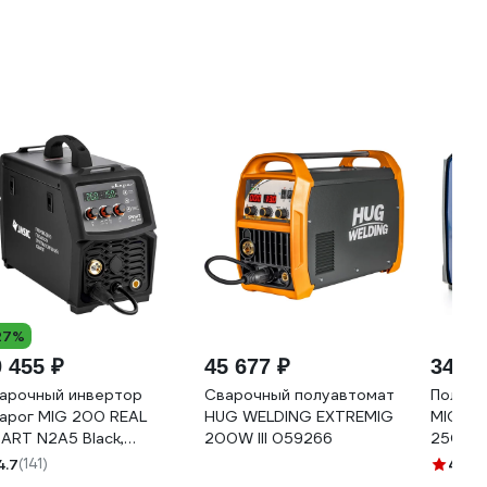
27%
 455 ₽
45 677 ₽
34 89
арочный инвертор
Сварочный полуавтомат
Полуа
арог MIG 200 REAL
HUG WELDING EXTREMIG
MIG 20
ART N2A5 Black,
200W III 059266
250I
ска+краги 98557
4.7
(141)
4.8
(1