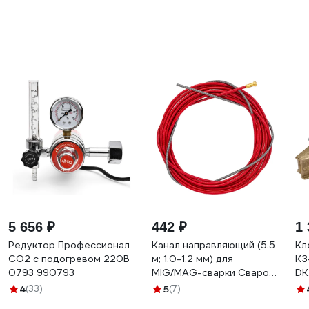
5 656 ₽
442 ₽
1 
Редуктор Профессионал
Канал направляющий (5.5
Кл
СО2 с подогревом 220В
м; 1.0-1.2 мм) для
КЗ
0793 990793
MIG/MAG-сварки Сварог
DK
IIC0567
СВ
4
(33)
5
(7)