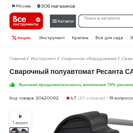
306 магазинов
Москва
Каталог
Акции
Инструмент
Крепеж
Всё для сада
Э
Главная
Инструмент
Сварочное оборудование
Свар
/
/
/
Сварочный полуавтомат Ресанта С
Высокая продолжительность включения 70% увелич
Код товара:
20420092
4.7
(20 отзывов)
19 вопросо
1 видео