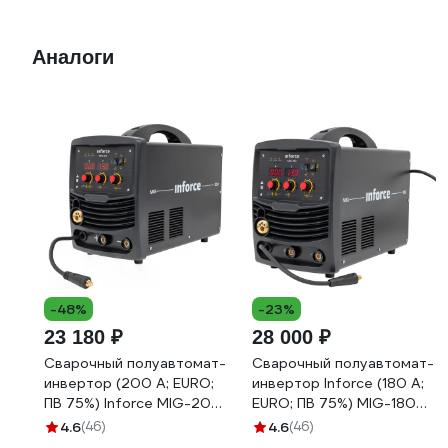
Аналоги
-48%
-23%
23 180 ₽
28 000 ₽
Сварочный полуавтомат-
Сварочный полуавтомат-
инвертор (200 A; EURO;
инвертор Inforce (180 A;
ПВ 75%) Inforce MIG-200
EURO; ПВ 75%) MIG-180
04-08-03
04-08-02
4.6
(46)
4.6
(46)