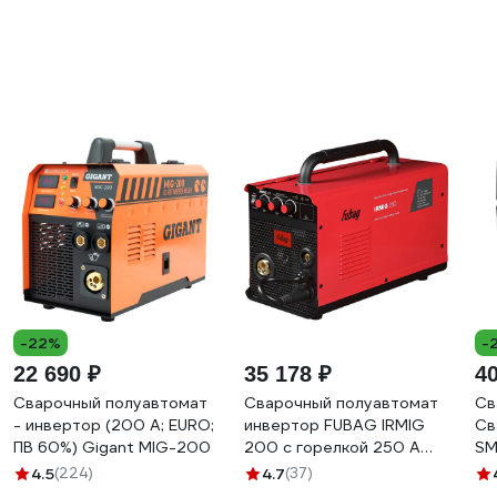
-22%
-
22 690 ₽
35 178 ₽
40
Сварочный полуавтомат
Сварочный полуавтомат
Св
- инвертор (200 A; EURO;
инвертор FUBAG IRMIG
Св
ПВ 60%) Gigant MIG-200
200 с горелкой 250 А
SM
41391
ма
4.5
(224)
4.7
(37)