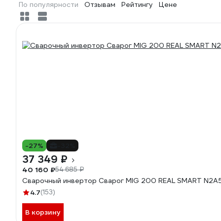
По популярности
Отзывам
Рейтингу
Цене
-27%
-32%
37 349 ₽
40 160 ₽
54 685 ₽
Сварочный инвертор Сварог MIG 200 REAL SMART N2A
4.7
(153)
В корзину