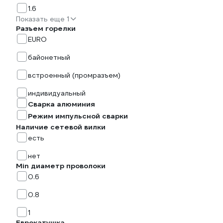
1.6
Показать еще 1
Разъем горелки
EURO
байонетный
встроенный (промразъем)
индивидуальный
Сварка алюминия
Режим импульсной сварки
Наличие сетевой вилки
есть
нет
Min диаметр проволоки
0.6
0.8
1
Еврокатушка