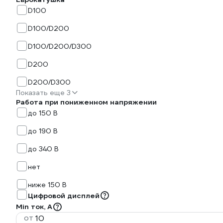
D100
D100/D200
D100/D200/D300
D200
D200/D300
Показать еще 3
Работа при пониженном напряжении
до 150 В
до 190 В
до 340 В
нет
ниже 150 В
Цифровой дисплей
Min ток, А
от