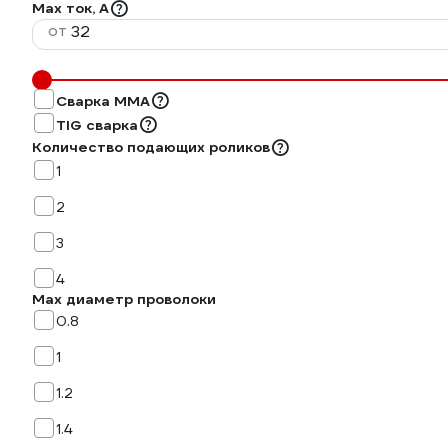
Max ток, А
от
Сварка ММА
TIG сварка
Количество подающих роликов
1
2
3
4
Max диаметр проволоки
0.8
1
1.2
1.4