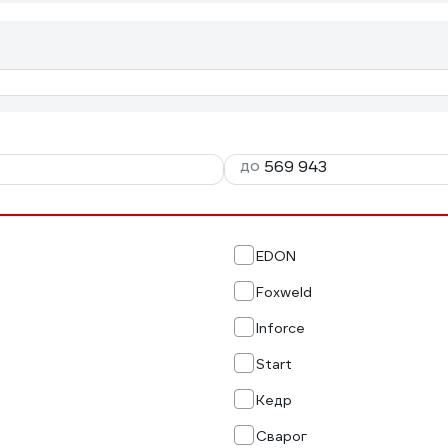
до
EDON
Foxweld
Inforce
Start
Кедр
Сварог