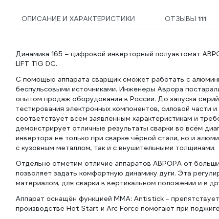
ОПИСАНИЕ И ХАРАКТЕРИСТИКИ
ОТЗЫВЫ
111
Динамика 165 – цифровой инверторный полуавтомат АВРО
LIFT TIG DC.
С помощью аппарата сварщик сможет работать с алюмини
беспульсовыми источниками. Инженеры Аврора постарали
опытом продаж оборудования в России. До запуска сери
тестирования электронных компонентов, силовой части и
соответствует всем заявленным характеристикам и треб
демонстрирует отличные результаты сварки во всём диа
инвертора не только при сварке чёрной стали, но и алюм
с кузовным металлом, так и с внушительными толщинами.
Отдельно отметим отличие аппаратов АВРОРА от большин
позволяет задать комфортную динамику дуги. Эта регули
материалом, для сварки в вертикальном положении и в др
Аппарат оснащён функцией MMA: Antistick - препятствует
производстве Hot Start и Arc Force помогают при поджиге