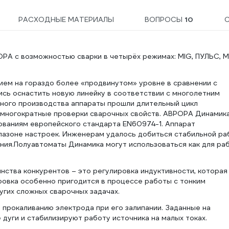
РАСХОДНЫЕ МАТЕРИАЛЫ
ВОПРОСЫ
10
РА с возможностью сварки в четырёх режимах: MIG, ПУЛЬС, 
ем на гораздо более «продвинутом» уровне в сравнении с
сь оснастить новую линейку в соответствии с многолетним
йного производства аппараты прошли длительный цикл
 многократные проверки сварочных свойств. АВРОРА Динамика
ованиям европейского стандарта EN60974-1. Аппарат
пазоне настроек. Инженерам удалось добиться стабильной р
иния.Полуавтоматы Динамика могут использоваться как для ра
ства конкурентов – это регулировка индуктивности, которая
ровка особенно пригодится в процессе работы с тонким
угих сложных сварочных задачах.
 прокаливанию электрода при его залипании. Заданные на
 дуги и стабилизируют работу источника на малых токах.