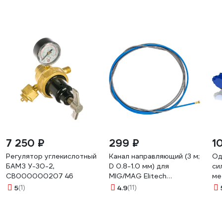
7 250 ₽
299 ₽
1
Регулятор углекислотный
Канал направляющий (3 м;
Од
БАМЗ У-30-2,
D 0.8-1.0 мм) для
си
СВ000000207 46
MIG/MAG Elitech
ме
0606.005301
5
(1)
4.9
(11)