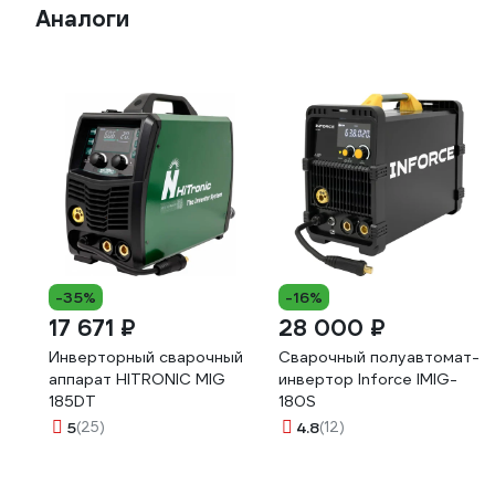
Аналоги
-35%
-16%
17 671 ₽
28 000 ₽
Инверторный сварочный
Сварочный полуавтомат-
аппарат HITRONIC MIG
инвертор Inforce IMIG-
185DT
180S
5
(25)
4.8
(12)