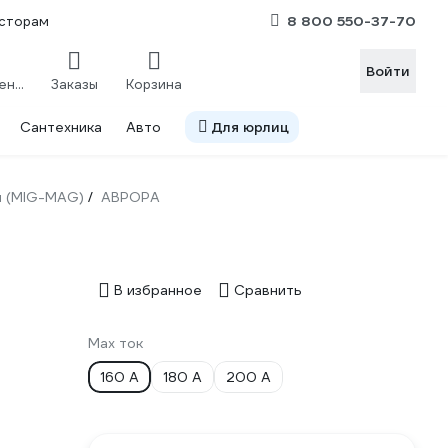
8 800 550-37-70
сторам
Войти
Сравнение
Заказы
Корзина
Сантехника
Авто
Для юрлиц
ы (MIG-MAG)
АВРОРА
/
В избранное
Сравнить
Max ток
160 А
180 А
200 А