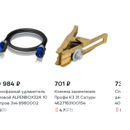
0 984 ₽
701 ₽
735 
нофазный удлинитель
Клемма заземления
Спрей 
ловой ALPENBOX32A 10
Профи КЗ 31 Сатурн
дефект
тров 3х4 8980002
4627163100154
400 мл
10053
5
(3)
4.7
(23)
5
(13)