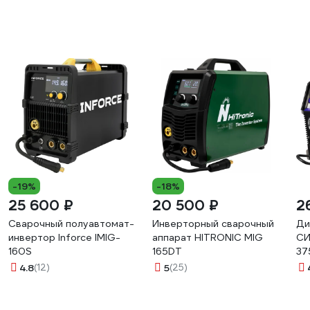
-19%
-18%
25 600 ₽
20 500 ₽
2
Сварочный полуавтомат-
Инверторный сварочный
Ди
инвертор Inforce IMIG-
аппарат HITRONIC MIG
СИ
160S
165DT
37
4.8
(12)
5
(25)