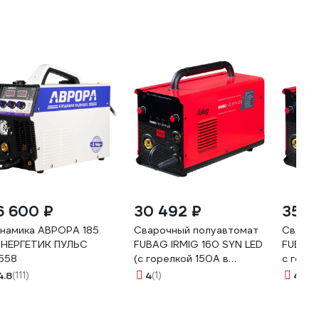
6 600 ₽
30 492 ₽
35 1
намика АВРОРА 185
Сварочный полуавтомат
Свароч
НЕРГЕТИК ПУЛЬС
FUBAG IRMIG 160 SYN LED
FUBAG 
558
(с горелкой 150А в
с горе
комплекте) 646402
компле
4.8
(111)
4
(1)
4.8
(6