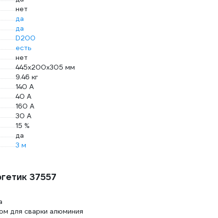
нет
да
да
D200
есть
нет
445х200х305 мм
9.46 кг
140 А
40 А
160 А
30 А
15 %
да
3 м
гетик 37557
а
ом для сварки алюминия