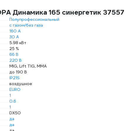
РА Динамика 165 синергетик 37557
Полупрофессиональный
с газом/без газа
160 А
30 А
5.98 кВт
25 %
66 В
220 В
MIG, Lift TIG, MMA
до 190 В
IP21S
воздушное
EURO
1
0.6
1
DX50
да
да
да