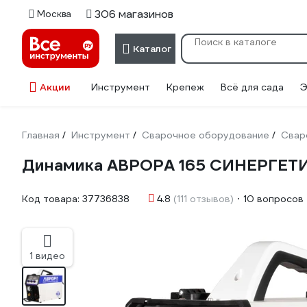
306 магазинов
Москва
Каталог
Акции
Инструмент
Крепеж
Всё для сада
Э
Главная
Инструмент
Сварочное оборудование
Свар
/
/
/
Динамика АВРОРА 165 СИНЕРГЕТ
Код товара:
37736838
4.8
(111 отзывов)
10 вопросов
1 видео