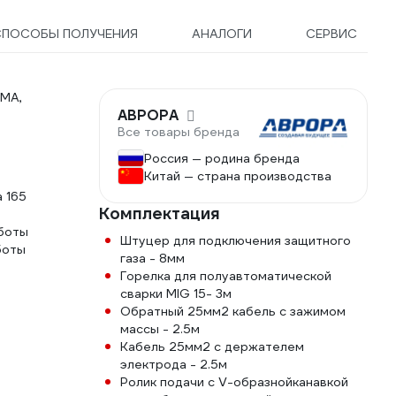
СПОСОБЫ ПОЛУЧЕНИЯ
АНАЛОГИ
СЕРВИС
MMA,
АВРОРА
Все товары бренда
Россия — родина бренда
Китай — страна производства
 165
Комплектация
аботы
Штуцер для подключения защитного
боты
газа - 8мм
Горелка для полуавтоматической
сварки MIG 15- 3м
Обратный 25мм2 кабель с зажимом
массы - 2.5м
Кабель 25мм2 с держателем
электрода - 2.5м
Ролик подачи с V-образнойканавкой