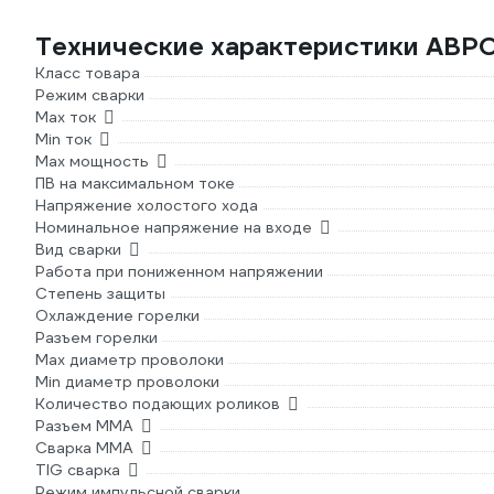
Технические характеристики АВРО
Класс товара
Режим сварки
Max ток
Min ток
Max мощность
ПВ на максимальном токе
Напряжение холостого хода
Номинальное напряжение на входе
Вид сварки
Работа при пониженном напряжении
Степень защиты
Охлаждение горелки
Разъем горелки
Max диаметр проволоки
Min диаметр проволоки
Количество подающих роликов
Разъем ММА
Сварка ММА
TIG сварка
Режим импульсной сварки