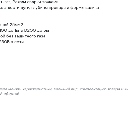
т-газ, Режим сварки точками
есткости дуги, глубины провара и формы валика
елей 25мм2
00 до 1кг и D200 до 5кг
ой без защитного газа
250В в сети
лера менять характеристики, внешний вид, комплектацию товара и м
ой офертой