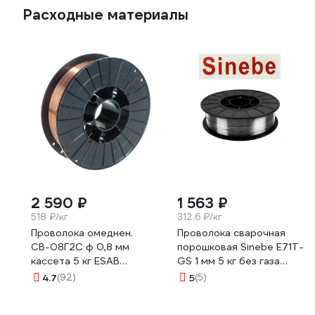
Расходные материалы
2 590 ₽
1 563 ₽
518 ₽/кг
312.6 ₽/кг
Проволока омеднен.
Проволока сварочная
СВ-08Г2С ф 0,8 мм
порошковая Sinebe E71T-
кассета 5 кг ESAB
GS 1 мм 5 кг без газа
232308460P
E71T-GS/1/5кг E71T-
4.7
(92)
5
(5)
GS10YX05