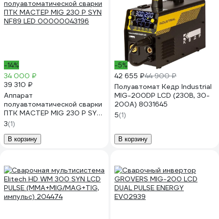
-14%
-5%
34 000 ₽
42 655 ₽
44 900 ₽
39 310 ₽
Полуавтомат Кедр Industrial
Аппарат
MIG-200DP LCD (230В, 30-
полуавтоматической сварки
200А) 8031645
ПТК МАСТЕР MIG 230 P SYN
5
(1)
NF89 LED 00000043196
3
(1)
В корзину
В корзину