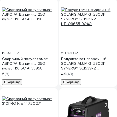
63 400 ₽
59 930 ₽
Сварочный полуавтомат
Полуавтомат сварочный
АВРОРА Динамика 250
SOLARIS ALUMIG-230DP
пульс ПУЛЬС Al 33958
SYNERGY SL1539-2
ЦЕ-0965519040
5
(8)
4.9
(43)
В корзину
В корзину