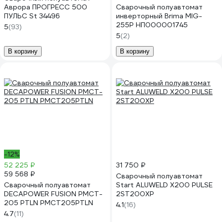
Аврора ПРОГРЕСС 500
Сварочный полуавтомат
ПУЛЬС St 34496
инверторный Brima MIG-
255P НП000001745
5
(93)
5
(2)
В корзину
В корзину
-12%
52 225 ₽
31 750 ₽
59 568 ₽
Сварочный полуавтомат
Сварочный полуавтомат
Start ALUWELD X200 PULSE
DECAPOWER FUSION PMCT-
2ST200XP
205 PTLN PMCT205PTLN
4.1
(16)
4.7
(11)