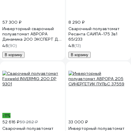
57 300 ₽
8 290 ₽
Инверторный сварочный
Сварочный полуавтомат
полуавтомат АВРОРА
Ресанта САИПА-175 3в1
Динамика 200 ЭКСПЕРТ ДП
65/233
35246
4.6
(90)
4.8
(13)
В корзину
В корзину
-11%
52 616 ₽
59 262 ₽
33 000 ₽
Сварочный полуавтомат
Инверторный полуавтомат