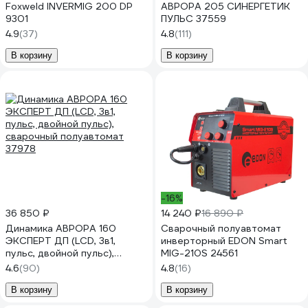
Foxweld INVERMIG 200 DP
АВРОРА 205 СИНЕРГЕТИК
9301
ПУЛЬС 37559
4.9
(37)
4.8
(111)
В корзину
В корзину
-16%
36 850 ₽
14 240 ₽
16 890 ₽
Динамика АВРОРА 160
Сварочный полуавтомат
ЭКСПЕРТ ДП (LCD, 3в1,
инверторный EDON Smart
пульс, двойной пульс),
MIG-210S 24561
сварочный полуавтомат
4.6
(90)
4.8
(16)
37978
В корзину
В корзину