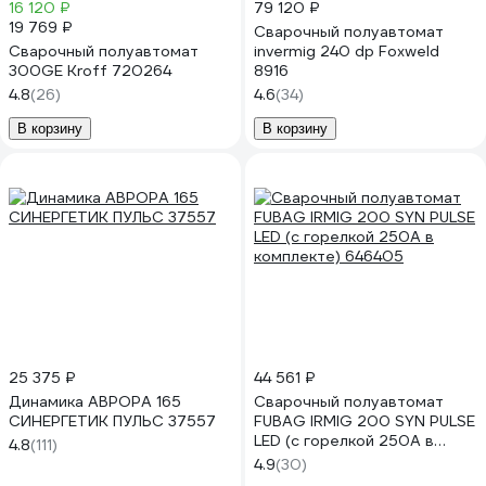
16 120 ₽
79 120 ₽
19 769 ₽
Сварочный полуавтомат
Сварочный полуавтомат
invermig 240 dp Foxweld
300GE Kroff 720264
8916
4.8
(26)
4.6
(34)
В корзину
В корзину
25 375 ₽
44 561 ₽
Динамика АВРОРА 165
Сварочный полуавтомат
СИНЕРГЕТИК ПУЛЬС 37557
FUBAG IRMIG 200 SYN PULSE
LED (с горелкой 250А в
4.8
(111)
комплекте) 646405
4.9
(30)