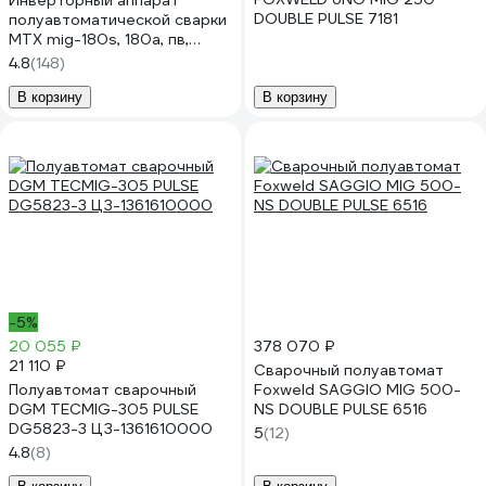
Инверторный аппарат
DOUBLE PULSE 7181
полуавтоматической сварки
MTX mig-180s, 180a, пв,
катушка 5 кг 94302
4.8
(148)
В корзину
В корзину
-5%
20 055 ₽
378 070 ₽
21 110 ₽
Сварочный полуавтомат
Полуавтомат сварочный
Foxweld SAGGIO MIG 500-
DGM TECMIG-305 PULSE
NS DOUBLE PULSE 6516
DG5823-3 ЦЗ-1361610000
5
(12)
4.8
(8)