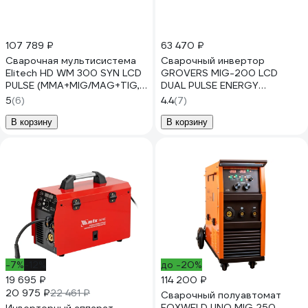
107 789 ₽
63 470 ₽
Сварочная мультисистема
Сварочный инвертор
Elitech HD WM 300 SYN LCD
GROVERS MIG-200 LCD
PULSE (ММА+MIG/MAG+TIG,
DUAL PULSE ENERGY
импульс) 204474
EV02939
5
(6)
4.4
(7)
В корзину
В корзину
-7%
-12%
до -20%
19 695 ₽
114 200 ₽
20 975 ₽
22 461 ₽
Сварочный полуавтомат
FOXWELD UNO MIG 250