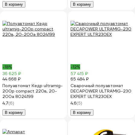
В корзину
В корзину
-18%
-12%
36 625 ₽
57 415 ₽
44 668 ₽
65 484 ₽
Полуавтомат Кедр ultramig-
Сварочный полуавтомат
200p compact 220в, 20-
DECAPOWER ULTRAMIG-230
200а 8024199
EXPERT ULTR230EX
4.7
(6)
4.6
(5)
В корзину
В корзину