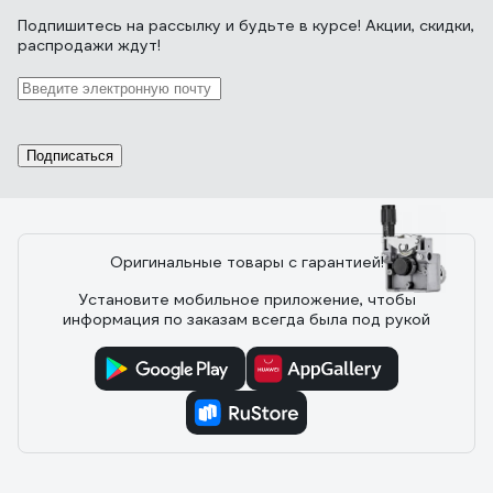
Подпишитесь
на рассылку
и будьте в курсе! Акции, скидки,
распродажи ждут!
Отзыв о сварочном инверторе Сварог
MIG 200 REAL
27.11.2024
Евгений Ж.
Ремонтопригодность
Подписаться
Оригинальные товары с гарантией!
2 отзыва
Установите мобильное приложение, чтобы
информация по заказам всегда была под рукой
Отзыв о механизме подачи проволоки ПТК
45SSJ29-D
07.03.2022
Вччеслав Т.
Сломался сам движок, его отдельно не нашёл.
Пришлось брать весь механизм