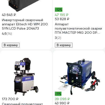
-12%
43 645 ₽
47 195 ₽
53 828 ₽
Инверторный сварочный
аппарат Elitech HD WM 200
Аппарат
SYN LCD Pulse 204473
полуавтоматической сварки
ПТК МАСТЕР MIG 200 DP
4.6
(14)
SYN NF 99-4 LED
3
(2)
00000043195
В корзину
В корзину
-11%
173 700 ₽
39 095 ₽
43 990 ₽
Сварочный полуавтомат