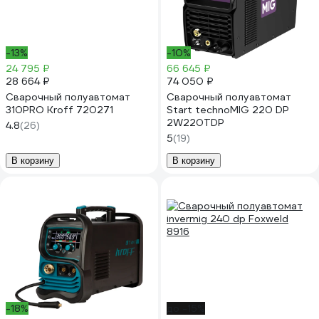
-13%
-10%
24 795 ₽
66 645 ₽
28 664 ₽
74 050 ₽
Сварочный полуавтомат
Сварочный полуавтомат
310PRO Kroff 720271
Start technoMIG 220 DP
2W220TDP
4.8
(26)
5
(19)
В корзину
В корзину
-18%
до -15%