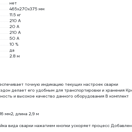
нет
465х270х375 мм
11.5 кг
210 А
20 А
210 А
50 А
10 %
да
2.8 м
еспечивает точную индикацию текущих настроек сварки
 эдон делает его удобным для транспортировки и хранения К
ность и высокое качество данного оборудования В комплект
6 мм2, длина 2,9 м
ойка вида сварки нажатием кнопки ускоряет процесс Добавлен