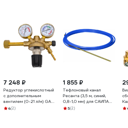
7 248 ₽
1 855 ₽
2
Редуктор углекислотный
Тефлоновый канал
Ви
с дополнительным
Ресанта (3,5 м, синий,
сб
вентилем (0-21 л/м) GAZ
0,8-1,0 мм) для САИПА
Ка
YILDIZ 5250-RU
71/6/60
4
(2)
5
(2)