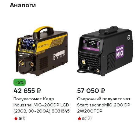
Аналоги
-5%
42 655 ₽
57 050 ₽
Полуавтомат Кедр
Сварочный полуавтомат
Industrial MIG-200DP LCD
Start technoMIG 200 DP
(230В, 30-200А) 8031645
2W200TDP
5
(1)
5
(19)