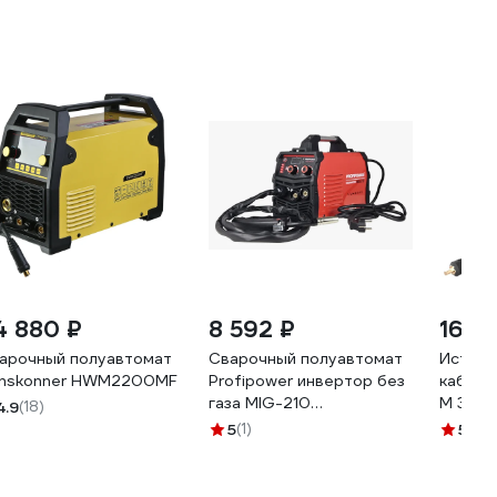
4 880 ₽
8 592 ₽
167 
арочный полуавтомат
Сварочный полуавтомат
Источн
nskonner HWM2200MF
Profipower инвертор без
кабеле
газа MIG-210
М 3 ме
4.9
(18)
MIG/MMA/TIG (3 B 1)
83220
5
(1)
5
(1)
E0256