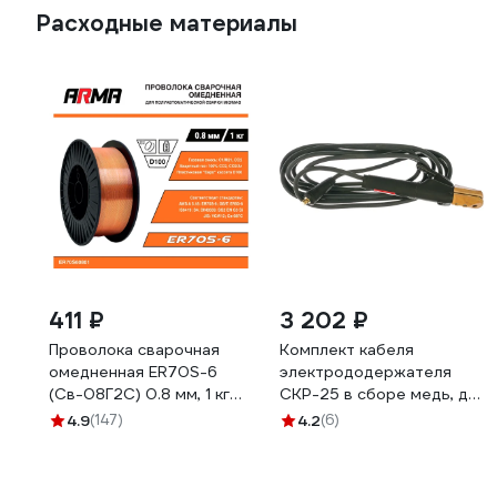
Расходные материалы
411 ₽
3 202 ₽
Проволока сварочная
Комплект кабеля
омедненная ER70S-6
электрододержателя
(Св-08Г2С) 0.8 мм, 1 кг
СКР-25 в сборе медь, до
ARMA ER70S60801
250 А 5 м БАРСВЕЛД
4.9
(147)
4.2
(6)
СВ000010629-2