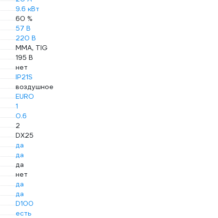
9.6 кВт
60 %
57 В
220 В
MMA, TIG
195 В
нет
IP21S
воздушное
EURO
1
0.6
2
DX25
да
да
да
нет
да
да
D100
есть