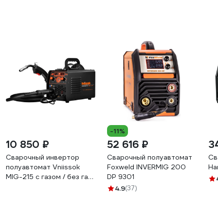
-11%
10 850 ₽
52 616 ₽
3
Сварочный инвертор
Сварочный полуавтомат
Св
полуавтомат Vniissok
Foxweld INVERMIG 200
Ha
MIG-215 с газом / без газа
DP 9301
(MIG/MAG/MIG NO GAS/
4.9
(37)
ММА/TIG) 1кг и 5кг V0215