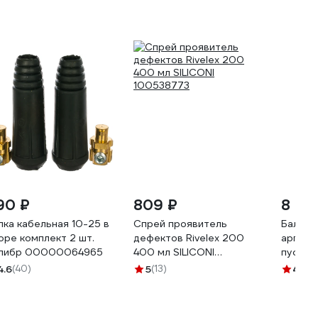
90 ₽
809 ₽
8 135
лка кабельная 10-25 в
Спрей проявитель
Баллон
оре комплект 2 шт.
дефектов Rivelex 200
аргона 
либр 00000064965
400 мл SILICONI
пусто
100538773
4.6
(40)
5
(13)
4.6
(3