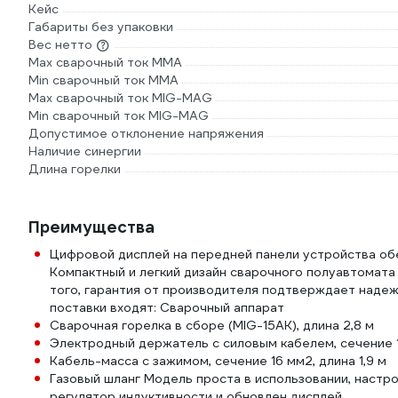
Кейс
Габариты без упаковки
Вес нетто
Max сварочный ток ММА
Min сварочный ток ММА
Max сварочный ток MIG-MAG
Min сварочный ток MIG-MAG
Допустимое отклонение напряжения
Наличие синергии
Длина горелки
Преимущества
Цифровой дисплей на передней панели устройства об
Компактный и легкий дизайн сварочного полуавтомата
того, гарантия от производителя подтверждает надеж
поставки входят: Сварочный аппарат
Сварочная горелка в сборе (MIG-15AK), длина 2,8 м
Электродный держатель с силовым кабелем, сечение 1
Кабель-масса с зажимом, сечение 16 мм2, длина 1,9 м
Газовый шланг Модель проста в использовании, настр
регулятор индуктивности и обновлен дисплей