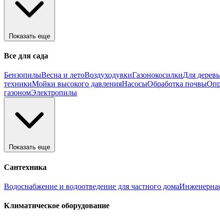
Показать еще
Все для сада
Бензопилы
Весна и лето
Воздуходувки
Газонокосилки
Для деревь
техники
Мойки высокого давления
Насосы
Обработка почвы
Опр
газоном
Электропилы
Показать еще
Сантехника
Водоснабжение и водоотведение для частного дома
Инженерная
Климатическое оборудование