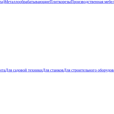
ла)
Металлообрабатывающие
Плиткорезы
Производственная мебе
нта
Для садовой техники
Для станков
Для строительного оборудо