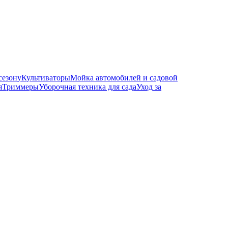
сезону
Культиваторы
Мойка автомобилей и садовой
я
Триммеры
Уборочная техника для сада
Уход за