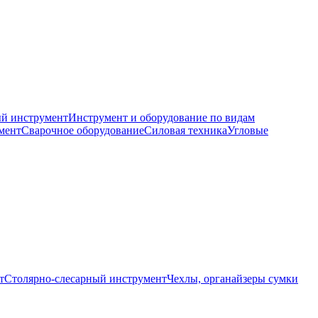
й инструмент
Инструмент и оборудование по видам
мент
Сварочное оборудование
Силовая техника
Угловые
т
Столярно-слесарный инструмент
Чехлы, органайзеры сумки