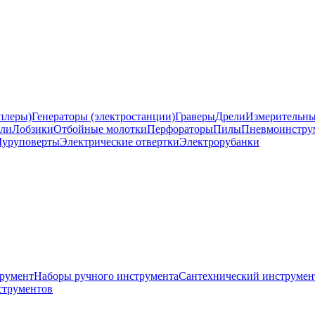
еплеры)
Генераторы (электростанции)
Граверы
Дрели
Измерительны
ели
Лобзики
Отбойные молотки
Перфораторы
Пилы
Пневмоинстру
уруповерты
Электрические отвертки
Электрорубанки
румент
Наборы ручного инструмента
Сантехнический инструмен
струментов