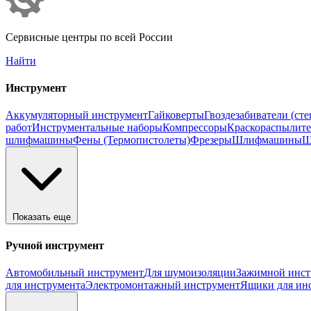
Сервисные центры по всей России
Найти
Инструмент
Аккумуляторный инструмент
Гайковерты
Гвоздезабиватели (ст
работ
Инструментальные наборы
Компрессоры
Краскораспылит
шлифмашины
Фены (Термопистолеты)
Фрезеры
Шлифмашины
Ш
Показать еще
Ручной инструмент
Автомобильный инструмент
Для шумоизоляции
Зажимной инст
для инструмента
Электромонтажный инструмент
Ящики для ин