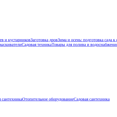
ев и кустарников
Заготовка дров
Зима и осень: подготовка сада к 
ыскиватели
Садовая техника
Товары для полива и водоснабжени
 сантехника
Отопительное оборудование
Садовая сантехника