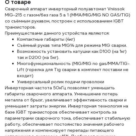
О товаре
Сварочный аппарат инверторный полуавтомат Vniissok
MIG-215 с газом/без газа 5 в 1 (ММА/MIG/MIG NO GAS/TIG)
со съёмным рукавом, построен с использованием IGBT
транзисторов.
Преимуществами данного устройства являются:
Компактные габариты (4кг)
Съёмный рукав типа MIG14 для режима MIG сварки.
Возможность установить катушки как D100 (на 1кг)
так и D200 (на 5кг).
Многофункциональность (MIG/MIG no gas/MMA/TIG-
Lift (горелка для Tig сварки в комплект поставки не
входит)
Универсальный ролик подачи проволоки
Инверторная частота 50кГц позволяет уменьшить
габариты сварочного аппарата. Уменьшение потерь
металла от брызг, увеличивает эффективность сварки и
уменьшает затраты энергии. Инверторная технология на
базе IGBT транзисторов обеспечивает контроль за
параметрами сварочного тока, обеспечивает стабильную
работу, обеспечивает постоянство значения рабочего
напряжения и компенсирует перепады питающего