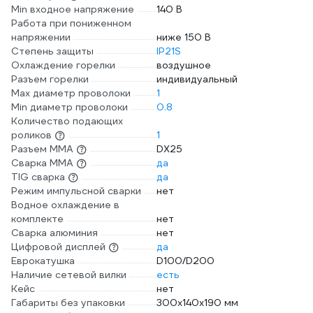
Min входное напряжение
140 В
Работа при пониженном
напряжении
ниже 150 В
Степень защиты
IP21S
Охлаждение горелки
воздушное
Разъем горелки
индивидуальный
Max диаметр проволоки
1
Min диаметр проволоки
0.8
Количество подающих
роликов
1
Разъем ММА
DX25
Сварка ММА
да
TIG сварка
да
Режим импульсной сварки
нет
Водное охлаждение в
комплекте
нет
Сварка алюминия
нет
Цифровой дисплей
да
Еврокатушка
D100/D200
Наличие сетевой вилки
есть
Кейс
нет
Габариты без упаковки
300х140х190 мм