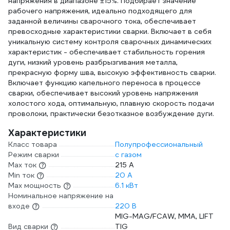
напряжения в диапазоне ±15%. Подбирает значение
рабочего напряжения, идеально подходящего для
заданной величины сварочного тока, обеспечивает
превосходные характеристики сварки. Включает в себя
уникальную систему контроля сварочных динамических
характеристик - обеспечивает стабильность горения
дуги, низкий уровень разбрызгивания металла,
прекрасную форму шва, высокую эффективность сварки.
Включает функцию капельного переноса в процессе
сварки, обеспечивает высокий уровень напряжения
холостого хода, оптимальную, плавную скорость подачи
проволоки, практически безотказное возбуждение дуги.
Характеристики
Класс товара
Полупрофессиональный
Режим сварки
с газом
Max ток
215 А
Min ток
20 А
Max мощность
6.1 кВт
Номинальное напряжение на
входе
220 В
MIG-MAG/FCAW, MMA, LIFT
Вид сварки
TIG