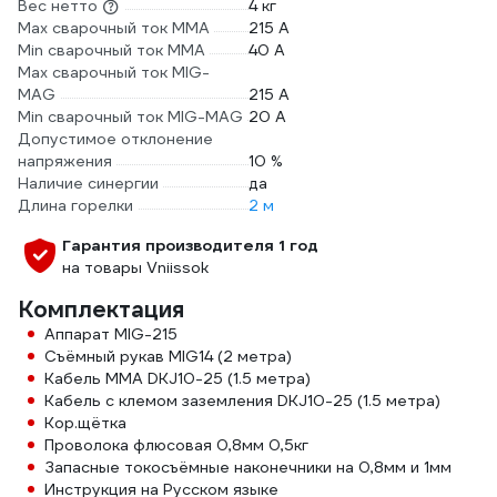
Вес нетто
4 кг
Max сварочный ток ММА
215 А
Min сварочный ток ММА
40 А
Max сварочный ток MIG-
MAG
215 А
Min сварочный ток MIG-MAG
20 А
Допустимое отклонение
напряжения
10 %
Наличие синергии
да
Длина горелки
2 м
Гарантия производителя 1 год
на товары Vniissok
Комплектация
Аппарат MIG-215
Съёмный рукав MIG14 (2 метра)
Кабель MMA DKJ10-25 (1.5 метра)
Кабель с клемом заземления DKJ10-25 (1.5 метра)
Кор.щётка
Проволока флюсовая 0,8мм 0,5кг
Запасные токосъёмные наконечники на 0,8мм и 1мм
Инструкция на Русском языке