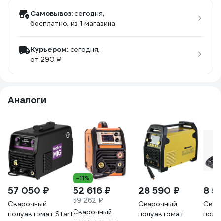
Самовывоз:
сегодня,
бесплатно
, из 1 магазина
Курьером:
сегодня,
от 290 ₽
Аналоги
-11%
57 050 ₽
52 616 ₽
28 590 ₽
8 5
59 262 ₽
Сварочный
Сварочный
Свар
Сварочный
полуавтомат Start
полуавтомат
полу