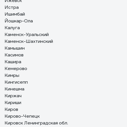
Ижевск
Истра
Ишимбай
Йошкар-Ола
Калуга
Каменск-Уральский
Каменск-Шахтинский
Камышин
Касимов
Кашира
Кемерово
Кимры
Кингисепп
Кинешма
Киржач
Кириши
Киров
Кирово-Чепецк
Кировск Ленинградская обл.