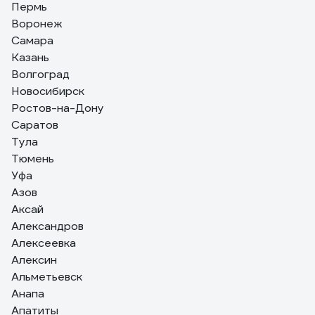
Пермь
Борис
Воронеж
22.01.2020
Из инверторных профессиональных ВД-шек самый
Самара
нормальный трехфазник, работаем на них около десяти лет и
Казань
отзывы только положительные. А будки от дождя мы
Волгоград
мастерили и для трансформаторных советских ВД-306.
Новосибирск
Сырости не боялись только ТДМ-ы.
Ростов-на-Дону
Саратов
Тула
Тюмень
Уфа
Азов
Аксай
Александров
Алексеевка
Алексин
Альметьевск
Анапа
Апатиты