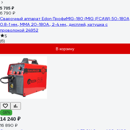
5 705 ₽
6 790 ₽
Сварочный аппарат Edon ПрофиMIG-180 (MIG (FCAW) 50-180A
0.8-1 мм., MMA 20-180A., 2-4 мм., дисплей, катушка с
проволокой 24952
5
(6)
В корзину
-16%
14 240 ₽
16 890 ₽