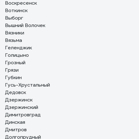
Воскресенск
Воткинск
Выборг
Вышний Волочек
Вязники
Вязьма
Геленджик
Голицыно
Грозный
Грязи
Губкин
Гусь-Хрустальный
Дедовск
Дзержинск
Дзержинский
Димитровград
Динская
Дмитров
Долгопрудный