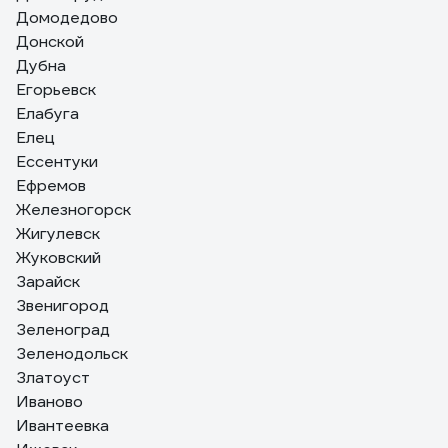
Домодедово
Донской
Дубна
Егорьевск
Елабуга
Елец
Ессентуки
Ефремов
Железногорск
Жигулевск
Жуковский
Зарайск
Звенигород
Зеленоград
Зеленодольск
Златоуст
Иваново
Ивантеевка