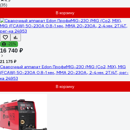
4.9
(35)
В корзину
-21%
16 740 ₽
21 175 ₽
Сварочный аппарат Edon ПрофиMIG-230 (MIG (Co2, MIX), MIG
(FCAW) 50-230A 0.8-1 мм., MMA 20-230A., 2-4 мм. 2T/4T, рег-
ка 24953
В корзину