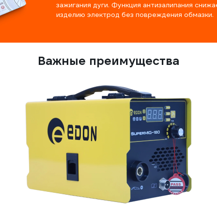
зажигания дуги. Функция антизалипания снижа
изделию электрод без повреждения обмазки.
Важные преимущества