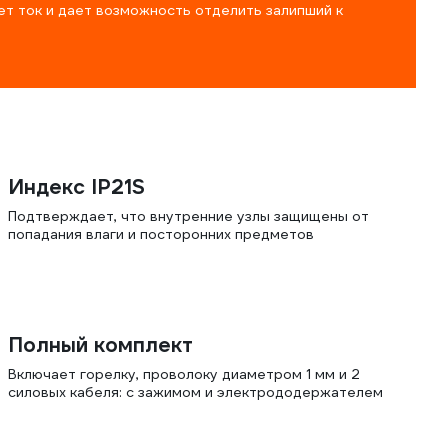
ет ток и дает возможность отделить залипший к
Индекс IP21S
Подтверждает, что внутренние узлы защищены от
попадания влаги и посторонних предметов
Полный комплект
Включает горелку, проволоку диаметром 1 мм и 2
силовых кабеля: с зажимом и электрододержателем