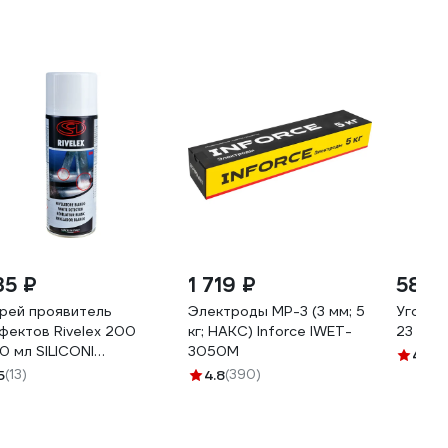
35 ₽
1 719 ₽
580 
рей проявитель
Электроды МР-3 (3 мм; 5
Угольн
фектов Rivelex 200
кг; НАКС) Inforce IWET-
23 QJ6
0 мл SILICONI
3050M
4.8
(1
0538773
5
(13)
4.8
(390)