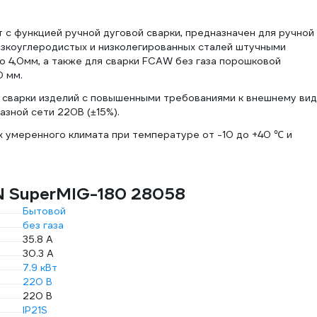
с функцией ручной дуговой сварки, предназначен для ручной
изкоуглеродистых и низколегированных сталей штучными
о 4,0мм, а также для сварки FCAW без газа порошковой
0 мм.
сварки изделий с повышенными требованиями к внешнему вид
зной сети 220В (±15%).
 умеренного климата при температуре от -10 до +40 ℃ и
N SuperMIG-180 28058
Бытовой
без газа
35.8 А
30.3 А
7.9 кВт
220 В
220 В
IP21S