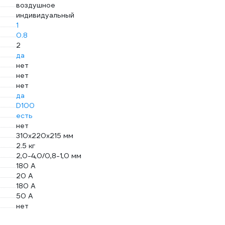
воздушное
индивидуальный
1
0.8
2
да
нет
нет
нет
да
D100
есть
нет
310х220х215 мм
2.5 кг
2,0-4,0/0,8-1,0 мм
180 А
20 А
180 А
50 А
нет