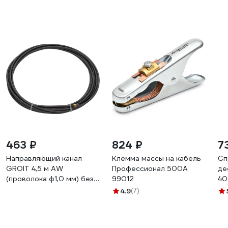
463 ₽
824 ₽
7
Направляющий канал
Клемма массы на кабель
Сп
GROIT 4,5 м AW
Профессионал 500А
де
(проволока ф1,0 мм) без
99012
40
изоляции (42,0404,0245)
10
4.9
(7)
G1120245