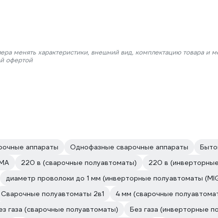
лера менять характеристики, внешний вид, комплектацию товара и м
ой офертой
рочные аппараты
Однофазные сварочные аппараты
Быто
ММА
220 в (сварочные полуавтоматы)
220 в (инверторны
диаметр проволоки до 1 мм (инверторные полуавтоматы (M
Сварочные полуавтоматы 2в1
4 мм (сварочные полуавтома
ез газа (сварочные полуавтоматы)
Без газа (инверторные 