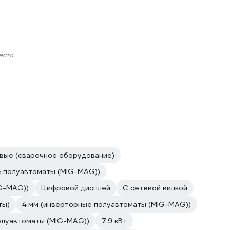
есто
вые (сварочное оборудование)
е полуавтоматы (MIG-MAG))
IG-MAG))
Цифровой дисплей
С сетевой вилкой
ты)
4 мм (инверторные полуавтоматы (MIG-MAG))
полуавтоматы (MIG-MAG))
7.9 кВт