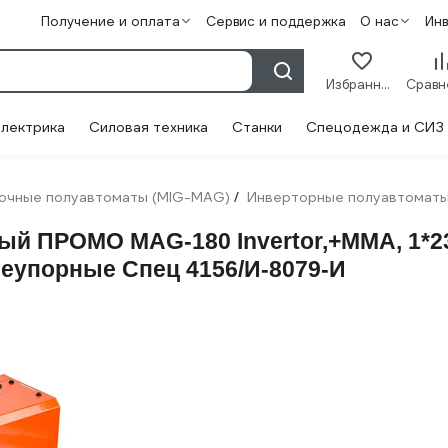
Получение и оплата
Сервис и поддержка
О нас
Ин
Избранное
лектрика
Силовая техника
Станки
Спецодежда и СИЗ
очные полуавтоматы (MIG-MAG)
Инверторные полуавтомат
/
 ПРОМО MAG-180 Invertor,+ММA, 1*230В
неупорные Спец 4156/И-8079-И