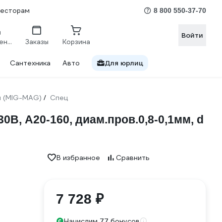
весторам
8 800 550-37-70
Войти
Сравнение
Заказы
Корзина
Сантехника
Авто
Для юрлиц
ы (MIG-MAG)
Спец
/
, А20-160, диам.пров.0,8-0,1мм, d
В избранное
Сравнить
7 728 ₽
Начислим 77 бонусов