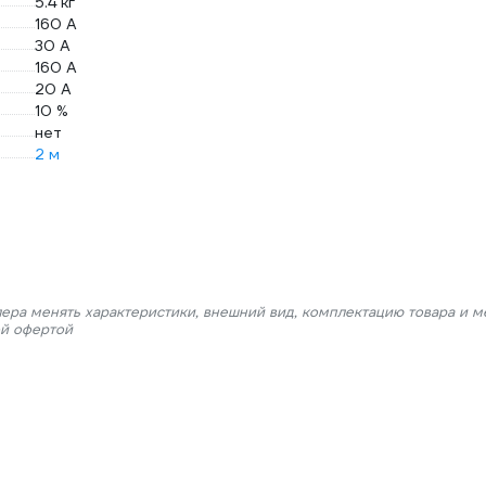
5.4 кг
160 А
30 А
160 А
20 А
10 %
нет
2 м
лера менять характеристики, внешний вид, комплектацию товара и м
ой офертой