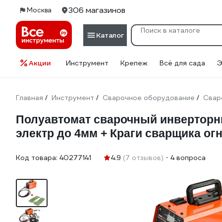
306 магазинов
Москва
Каталог
Акции
Инструмент
Крепеж
Всё для сада
Э
Главная
Инструмент
Сварочное оборудование
Свар
/
/
/
Полуавтомат сварочный инверторный
электр до 4мм + Краги сварщика ог
Код товара:
40277141
4.9
(7 отзывов)
4 вопроса