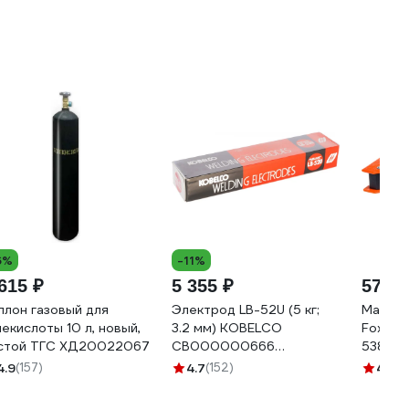
6%
-11%
615 ₽
5 355 ₽
572 ₽
ллон газовый для
Электрод LB-52U (5 кг;
Магнит
лекислоты 10 л, новый,
3.2 мм) KOBELCO
Foxweld
стой ТГС ХД20022067
СВ000000666
5385
СВО00000666
4.9
(157)
4.7
(152)
4.4
(5