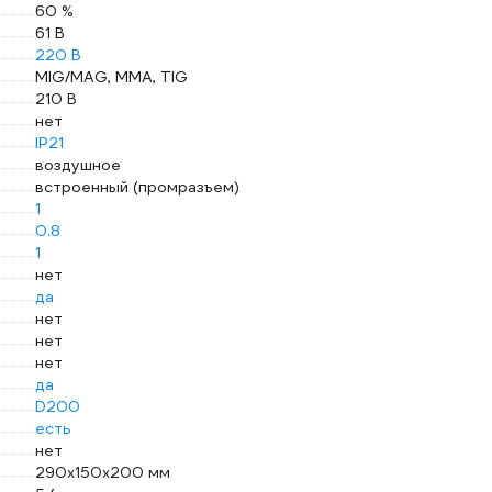
60 %
61 В
220 В
MIG/MAG, MMA, TIG
210 В
нет
IP21
воздушное
встроенный (промразъем)
1
0.8
1
нет
да
нет
нет
нет
да
D200
есть
нет
290х150х200 мм