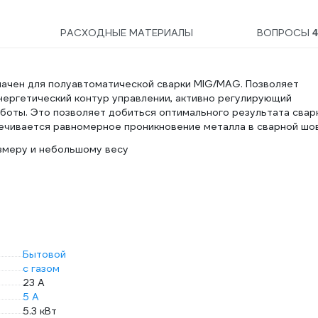
РАСХОДНЫЕ МАТЕРИАЛЫ
ВОПРОСЫ
ачен для полуавтоматической сварки MIG/MAG. Позволяет
нергетический контур управлении, активно регулирующий
боты. Это позволяет добиться оптимального результата свар
ечивается равномерное проникновение металла в сварной шов
змеру и небольшому весу
Бытовой
с газом
23 А
5 А
5.3 кВт