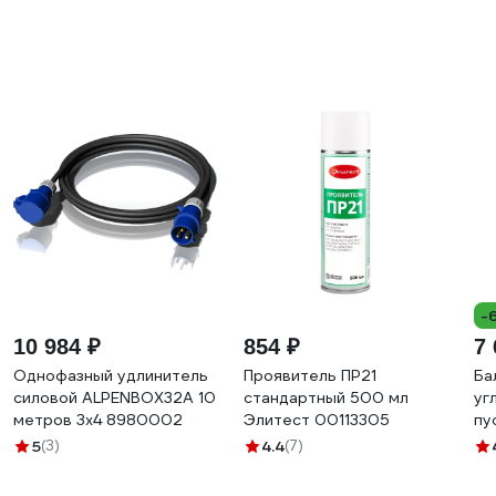
-
10 984 ₽
854 ₽
7 
Однофазный удлинитель
Проявитель ПР21
Ба
силовой ALPENBOX32A 10
стандартный 500 мл
уг
метров 3х4 8980002
Элитест 00113305
пу
5
(3)
4.4
(7)