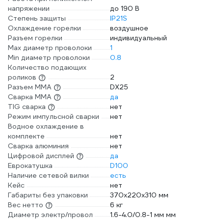
напряжении
до 190 В
Степень защиты
IP21S
Охлаждение горелки
воздушное
Разъем горелки
индивидуальный
Max диаметр проволоки
1
Min диаметр проволоки
0.8
Количество подающих
роликов
2
Разъем ММА
DX25
Сварка ММА
да
TIG сварка
нет
Режим импульсной сварки
нет
Водное охлаждение в
комплекте
нет
Сварка алюминия
нет
Цифровой дисплей
да
Еврокатушка
D100
Наличие сетевой вилки
есть
Кейс
нет
Габариты без упаковки
370x220x310 мм
Вес нетто
6 кг
Диаметр электр/провол
1.6-4.0/0.8-1 мм мм