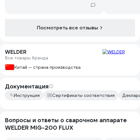
проволока из леруа-мерлен,
целом, все х
отвратительная дрянь, которая
доволен пров
совсем не варит в остальном. Всё
специализиро
шикарно проволоку покупаю в
сварку ещё н
специализированном сварочном
купить рукав.
Посмотреть все отзывы
магазине.
WELDER
Все товары бренда
Китай — страна производства
Документация
Инструкция
Сертификаты соответствия
Деклара
Вопросы и ответы о сварочном аппарате
WELDER MIG-200 FLUX