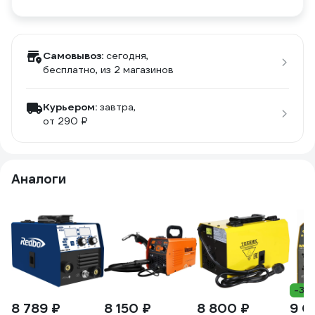
Самовывоз:
сегодня,
бесплатно
, из 2 магазинов
Курьером:
завтра,
от 290 ₽
Аналоги
-32
8 789 ₽
8 150 ₽
8 800 ₽
9 0