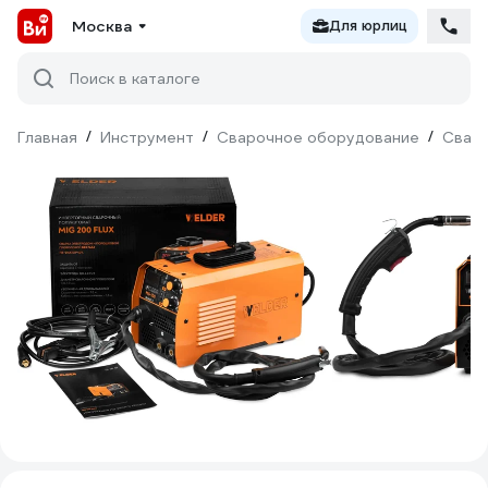
Москва
Для юрлиц
Поиск в каталоге
Главная
/
Инструмент
/
Сварочное оборудование
/
Сваро