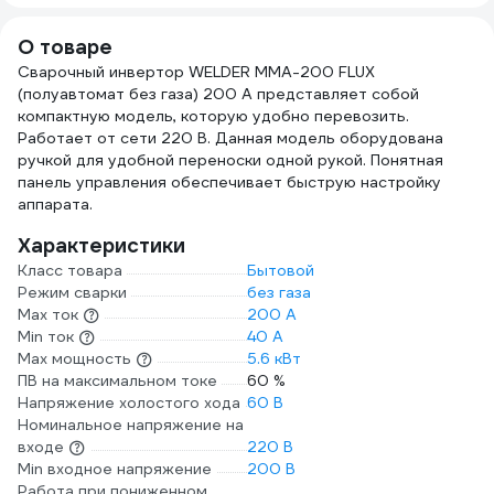
TDH_ATL_C10_5MK
О товаре
Сварочный инвертор WELDER ММА-200 FLUX
(полуавтомат без газа) 200 А представляет собой
компактную модель, которую удобно перевозить.
Работает от сети 220 В. Данная модель оборудована
ручкой для удобной переноски одной рукой. Понятная
панель управления обеспечивает быструю настройку
аппарата.
Характеристики
Класс товара
Бытовой
Режим сварки
без газа
Max ток
200 А
Min ток
40 А
Max мощность
5.6 кВт
ПВ на максимальном токе
60 %
Напряжение холостого хода
60 В
Номинальное напряжение на
входе
220 В
Min входное напряжение
200 В
Работа при пониженном