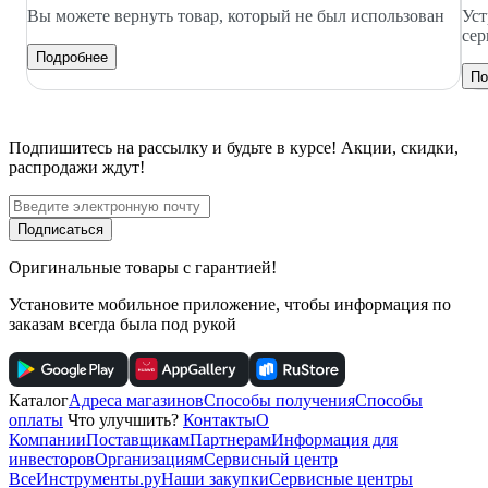
Вы можете вернуть товар, который не был использован
Уст
сер
Подробнее
По
Подпишитесь
на рассылку
и будьте в курсе! Акции, скидки,
распродажи ждут!
Подписаться
Оригинальные товары с гарантией!
Установите мобильное приложение, чтобы информация по
заказам всегда была под рукой
Каталог
Адреса магазинов
Способы получения
Способы
оплаты
Что улучшить?
Контакты
О
Компании
Поставщикам
Партнерам
Информация для
инвесторов
Организациям
Сервисный центр
ВсеИнструменты.ру
Наши закупки
Сервисные центры