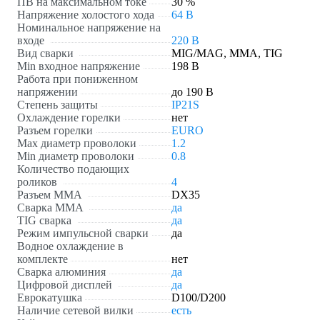
ПВ на максимальном токе
30 %
Напряжение холостого хода
64 В
Номинальное напряжение на
входе
220 В
Вид сварки
MIG/MAG, MMA, TIG
Min входное напряжение
198 В
Работа при пониженном
напряжении
до 190 В
Степень защиты
IP21S
Охлаждение горелки
нет
Разъем горелки
EURO
Max диаметр проволоки
1.2
Min диаметр проволоки
0.8
Количество подающих
роликов
4
Разъем ММА
DX35
Сварка ММА
да
TIG сварка
да
Режим импульсной сварки
да
Водное охлаждение в
комплекте
нет
Сварка алюминия
да
Цифровой дисплей
да
Еврокатушка
D100/D200
Наличие сетевой вилки
есть