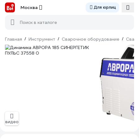
Москва
Для юрлиц
Поиск в каталоге
Главная
/
Инструмент
/
Сварочное оборудование
/
Сваро
видео