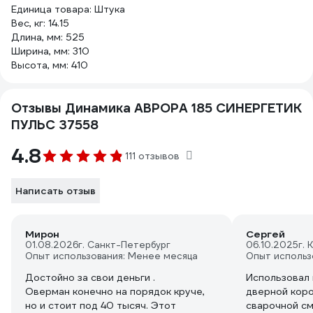
Единица товара: Штука
Вес, кг: 14.15
Длина, мм: 525
Ширина, мм: 310
Высота, мм: 410
Отзывы Динамика АВРОРА 185 СИНЕРГЕТИК
ПУЛЬС 37558
4.8
111 отзывов
Написать отзыв
Мирон
Сергей
01.08.2026
г. Санкт-Петербург
06.10.2025
г. 
Опыт использования: Менее месяца
Опыт использ
Достойно за свои деньги .
Использовал 
Оверман конечно на порядок круче,
дверной коро
но и стоит под 40 тысяч. Этот
сварочной с