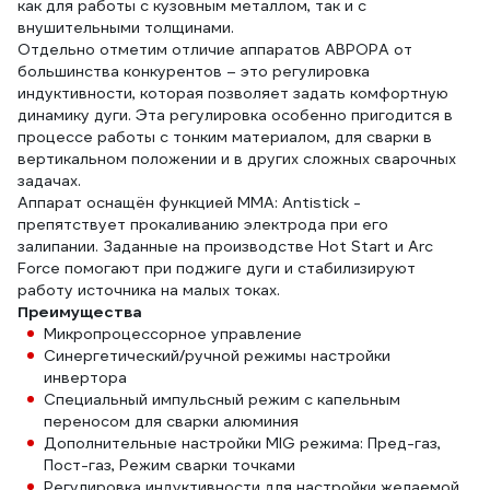
как для работы с кузовным металлом, так и с
внушительными толщинами.
Отдельно отметим отличие аппаратов АВРОРА от
большинства конкурентов – это регулировка
индуктивности, которая позволяет задать комфортную
динамику дуги. Эта регулировка особенно пригодится в
процессе работы с тонким материалом, для сварки в
вертикальном положении и в других сложных сварочных
задачах.
Аппарат оснащён функцией MMA: Antistick -
препятствует прокаливанию электрода при его
залипании. Заданные на производстве Hot Start и Arc
Force помогают при поджиге дуги и стабилизируют
работу источника на малых токах.
Преимущества
Микропроцессорное управление
Синергетический/ручной режимы настройки
инвертора
Специальный импульсный режим с капельным
переносом для сварки алюминия
Дополнительные настройки MIG режима: Пред-газ,
Пост-газ, Режим сварки точками
Регулировка индуктивности для настройки желаемой