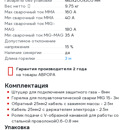
Габариты без упаковки
445х200х305 мм
Вес нетто
9.75 кг
Max сварочный ток ММА
160 А
Min сварочный ток ММА
40 А
Max сварочный ток MIG-
MAG
180 А
Min сварочный ток MIG-MAG
35 А
Допустимое отклонение
напряжения
15 %
Наличие синергии
да
Длина горелки
3 м
Гарантия производителя 2 года
на товары АВРОРА
Комплектация
Штуцер для подключения защитного газа - 8мм
Горелка для полуавтоматической сварки MIG 15- 3м
Обратный 25мм2 кабель с зажимом массы - 2.5м
Кабель 25мм2 с держателем электрода - 2.5м
Ролик подачи с V-образной канавкой для работы со
стальной проволокой0.6-0.8 мм
Упаковка