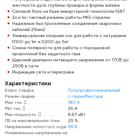
жесткости дуги, глубины провара и формы валика
Силовой блок на базе инверторной технологии IGBT
2х и 4х-тактный режимы работы MIG-горелки
Надежные быстросъемные соединения сварочных
кабелей 25мм2
Универсальная опорная ось для работы с катушками
D100 до 1кг и D200 до 5кг
Смена полярности для работы с порошковой
проволокой без защитного газа
Широкий диапазон питающего напряжения от 170В до
250В в сети
Индикация сети и перегрева
Характеристики
Класс товара
Полупрофессиональный
Режим сварки
с газом/без газа
Max ток
180 А
Min ток
35 А
Max мощность
6.67 кВт
ПВ на максимальном токе
25 %
Напряжение холостого хода
66 В
Номинальное напряжение на