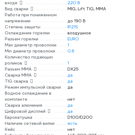
входе
220 В
Вид сварки
MIG, Lift TIG, MMA
Работа при пониженном
напряжении
до 190 В
Степень защиты
IP21S
Охлаждение горелки
воздушное
Разъем горелки
EURO
Max диаметр проволоки
1
Min диаметр проволоки
0.6
Количество подающих
роликов
1
Разъем ММА
DX25
Сварка ММА
да
TIG сварка
да
Режим импульсной сварки
да
Водное охлаждение в
комплекте
нет
Сварка алюминия
да
Цифровой дисплей
да
Еврокатушка
D100/D200
Наличие сетевой вилки
есть
Кейс
нет