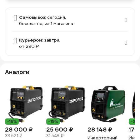
Самовывоз:
сегодня,
бесплатно
, из 1 магазина
Курьером:
завтра,
от 290 ₽
Аналоги
-16%
-19%
-35
28 000 ₽
25 600 ₽
28 148 ₽
17 6
33 521 ₽
31 548 ₽
Инверторный
Инве