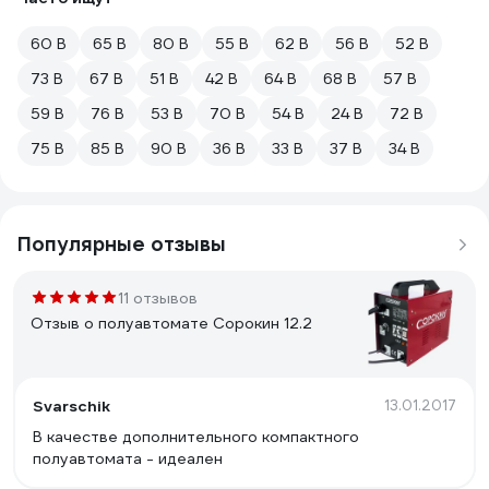
60 В
65 В
80 В
55 В
62 В
56 В
52 В
73 В
67 В
51 В
42 В
64 В
68 В
57 В
59 В
76 В
53 В
70 В
54 В
24 В
72 В
75 В
85 В
90 В
36 В
33 В
37 В
34 В
Популярные отзывы
11 отзывов
Отзыв о полуавтомате Сорокин 12.2
Svarschik
13.01.2017
В качестве дополнительного компактного
полуавтомата - идеален