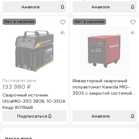
H32 00000042964
накс 8022616
Аналоги
Аналоги
Нет в наличии
Нет в наличии
Последняя цена
Инверторный сварочный
133 980 ₽
полуавтомат Kaierda MIG-
350S c закрытой системой
Сварочный источник
подачи проволоки
UltraMIG-350 380В, 10-350А
ka_mig350scl
Кедр 8019446
Подписаться
Аналоги
Часто ищут