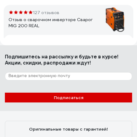
127 отзывов
Отзыв о сварочном инверторе Сварог
MIG 200 REAL
Евгений Ж.
27.11.2024
Ремонтопригодность
Подпишитесь
на рассылку
и будьте в курсе!
Акции, скидки, распродажи ждут!
2 отзыва
Отзыв о механизме подачи проволоки ПТК
45SSJ29-D
Подписаться
Вччеслав Т.
07.03.2022
Сломался сам движок, его отдельно не нашёл.
Пришлось брать весь механизм
Оригинальные товары с гарантией!