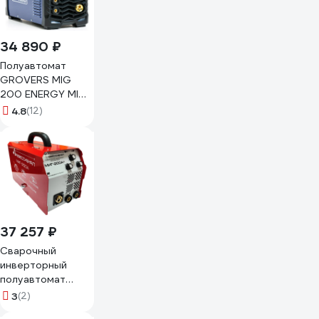
34 890 ₽
Полуавтомат
GROVERS MIG
200 ENERGY MIG-
250I
4.8
(12)
37 257 ₽
Сварочный
инверторный
полуавтомат
Профессионал
3
(2)
МИГ-200А