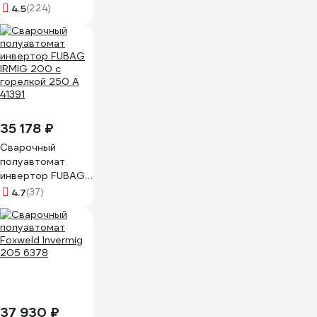
EURO; ПВ 60%)
4.5
(224)
Gigant MIG-200
35 178 ₽
Сварочный
полуавтомат
инвертор FUBAG
IRMIG 200 с
4.7
(37)
горелкой 250 А
41391
37 930 ₽