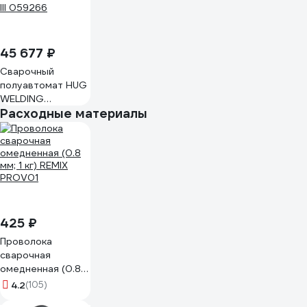
45 677 ₽
Сварочный
полуавтомат HUG
WELDING
Расходные материалы
EXTREMIG 200W
III 059266
425 ₽
Проволока
сварочная
омедненная (0.8
мм; 1 кг) REMIX
4.2
(105)
PROV01