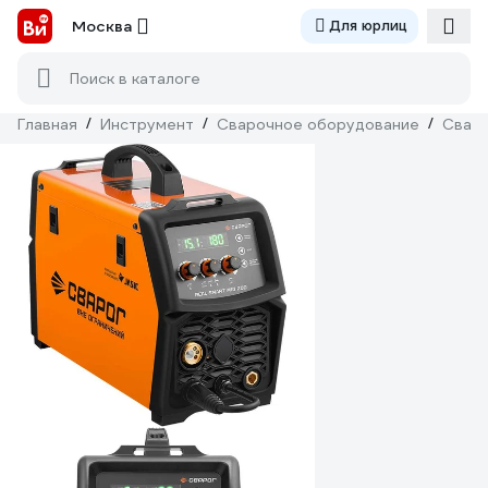
Москва
Для юрлиц
Поиск в каталоге
Главная
/
Инструмент
/
Сварочное оборудование
/
Сваро