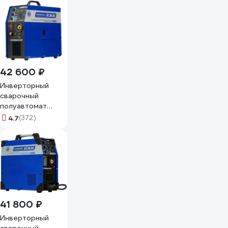
95883
42 600 ₽
Инверторный
сварочный
полуавтомат
Aurora PRO
4.7
(372)
OVERMAN 200
Mosfet 13709
41 800 ₽
Инверторный