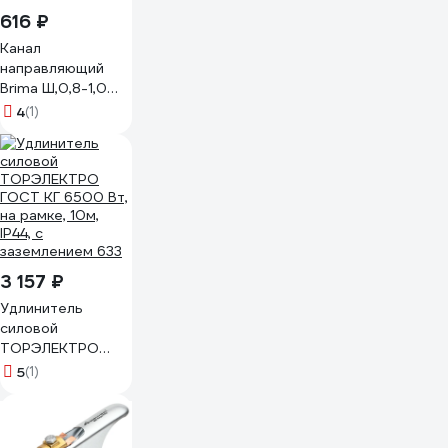
616 ₽
Канал
направляющий
Brima Ш,0,8-1,0
зеленый 5,5м
4
(1)
6974
3 157 ₽
Удлинитель
силовой
ТОРЭЛЕКТРО
ГОСТ КГ 6500 Вт,
5
(1)
на рамке, 10м,
IP44, с
заземлением 633