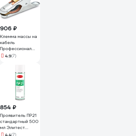
906 ₽
Клемма массы на
кабель
Профессионал
500А 99012
4.9
(7)
854 ₽
Проявитель ПР21
стандартный 500
мл Элитест
00113305
4.4
(7)