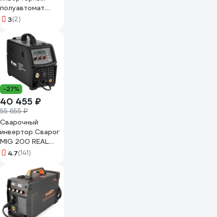
полуавтомат
Профессионал
3
(2)
МИГ-220А
9865328
-27%
40 455 ₽
55 655 ₽
Сварочный
инвертор Сварог
MIG 200 REAL
SMART N2A5
4.7
(141)
Black, маска+краги
98557