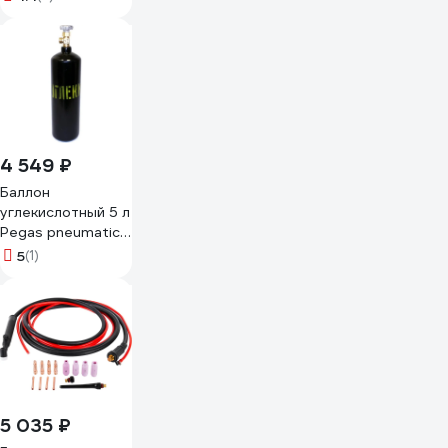
4 549 ₽
Баллон
углекислотный 5 л
Pegas pneumatic
111433
5
(1)
5 035 ₽