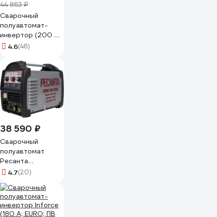
44 863 ₽
Сварочный
полуавтомат-
инвертор (200 A;
EURO; ПВ 75%)
4.6
(46)
Inforce MIG-200
04-08-03
38 590 ₽
Сварочный
полуавтомат
Ресанта
САИПА-200ПРОФ
4.7
(20)
MIG/MAG 65/97