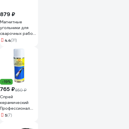
879 ₽
Магнитные
угольники для
сварочных работ
ЗУБР УМ-3 4 шт
4.4
(31)
40050-04
-19%
765 ₽
950 ₽
Спрей
керамический
Профессионал
СВАРТОН 7SP001
5
(7)