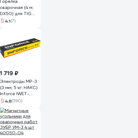
Горелка
сварочная (4 м;
DX50) для TIG
сварки Elitech
4.1
(7)
руч.управ.подачи
газа
0606.000800
172525
1 719 ₽
Электроды МР-3
(3 мм; 5 кг; НАКС)
Inforce IWET-
3050M
4.8
(390)