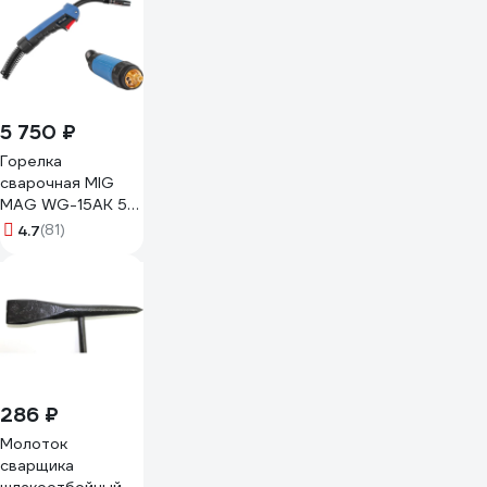
5 750 ₽
Горелка
сварочная MIG
MAG WG-15AK 5
м, 180 А SOLARIS
4.7
(81)
WG-15AK5
286 ₽
Молоток
сварщика