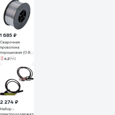
1 685 ₽
Сварочная
проволока
порошковая (0.8
мм; 1 кг) Elitech
4.2
(44)
0606.016000
2 274 ₽
Набор -
электрододержатель