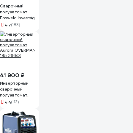
Сварочный
полуавтомат
Foxweld Invermig
205 6378
4.7
(183)
41 900 ₽
Инверторный
сварочный
полуавтомат
Aurora OVERMAN
4.4
(113)
185 26643