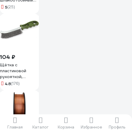
шлакоотбойный
Дока СН-01
5
(25)
DK.0000.03529
104 ₽
Щётка с
пластиковой
рукояткой,
стальная щетина
4.8
(176)
Дело техники
270211
Главная
Каталог
Корзина
Избранное
Профиль