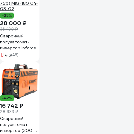
-23%
28 000 ₽
36 430 ₽
Сварочный
полуавтомат-
инвертор Inforce
(180 A; EURO; ПВ
4.6
(46)
75%) MIG-180 04-
08-02
-42%
16 742 ₽
28 933 ₽
Сварочный
полуавтомат -
инвертор (200 A;