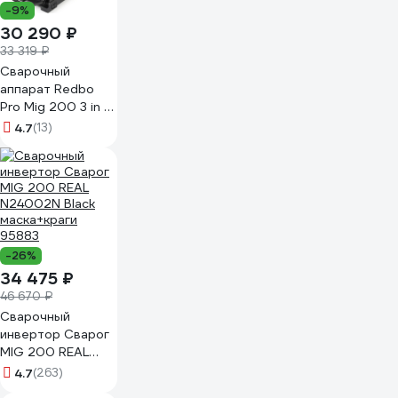
-9%
30 290 ₽
33 319 ₽
Сварочный
аппарат Redbo
Pro Mig 200 3 in 1
17152
4.7
(13)
-26%
34 475 ₽
46 670 ₽
Сварочный
инвертор Сварог
MIG 200 REAL
N24002N Black
4.7
(263)
маска+краги