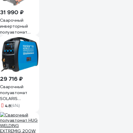
31 990 ₽
Сварочный
инверторный
полуавтомат
Wester MIG-200i
MIG/MAG/MMA
40-200A 0.8-1.2
мм евроразъем
486281
29 716 ₽
Сварочный
полуавтомат
SOLARIS
MULTIMIG-227
4.8
(414)
ЦБ-1363461750