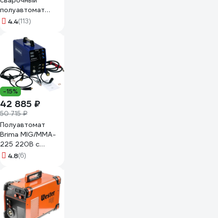
сварочный
полуавтомат
Aurora OVERMAN
4.4
(113)
205 26644
-15%
42 885 ₽
50 715 ₽
Полуавтомат
Brima MIG/MMA-
225 220В с
горелкой
4.8
(6)
НП000000922