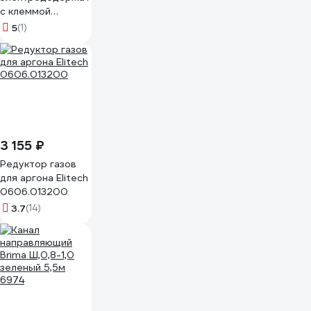
с клеммой
заземления HAKIS
5
(1)
S-2,5М3550 300А
3 155 ₽
Редуктор газов
для аргона Elitech
0606.013200
3.7
(14)