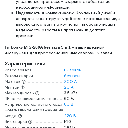
управление процессом сварки и отображение
необходимой информации.
Компактный дизайн
Надежность и компактность:
аппарата гарантирует удобство в использовании, а
высококачественные компоненты обеспечивают
надежность работы на протяжении долгого
времени.
– ваш надежный
Turbosky MIG-200A без газа 3 в 1
инструмент для профессиональных сварочных задач.
Характеристики
Класс товара
Бытовой
Режим сварки
без газа
Max ток
200 А
Min ток
20 А
Max мощность
3.5 кВт
ПВ на максимальном токе
60 %
Напряжение холостого хода
60 В
Номинальное напряжение на
входе
220 В
Вид сварки
MIG
Min входное напряжение
190 В