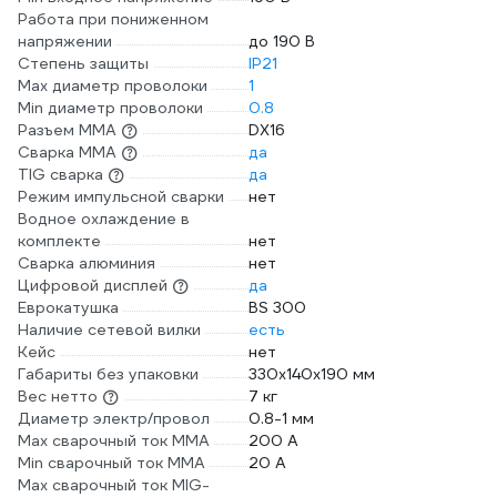
Работа при пониженном
напряжении
до 190 В
Степень защиты
IP21
Max диаметр проволоки
1
Min диаметр проволоки
0.8
Разъем ММА
DX16
Сварка ММА
да
TIG сварка
да
Режим импульсной сварки
нет
Водное охлаждение в
комплекте
нет
Сварка алюминия
нет
Цифровой дисплей
да
Еврокатушка
BS 300
Наличие сетевой вилки
есть
Кейс
нет
Габариты без упаковки
330х140х190 мм
Вес нетто
7 кг
Диаметр электр/провол
0.8-1 мм
Max сварочный ток ММА
200 А
Min сварочный ток ММА
20 А
Max сварочный ток MIG-