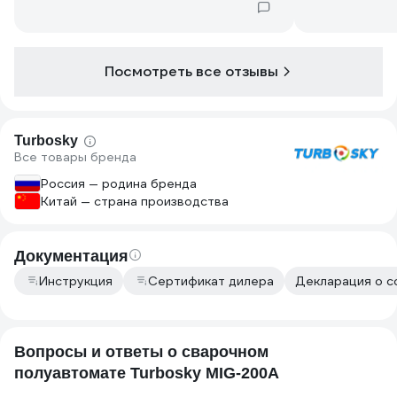
реклама)24923571
комплекта не
1мм барс, пр
хоть в стык х
вертикально 
Посмотреть все отзывы
Turbosky
Все товары бренда
Россия — родина бренда
Китай — страна производства
Документация
Инструкция
Сертификат дилера
Декларация о с
Вопросы и ответы о сварочном
полуавтомате Turbosky MIG-200A