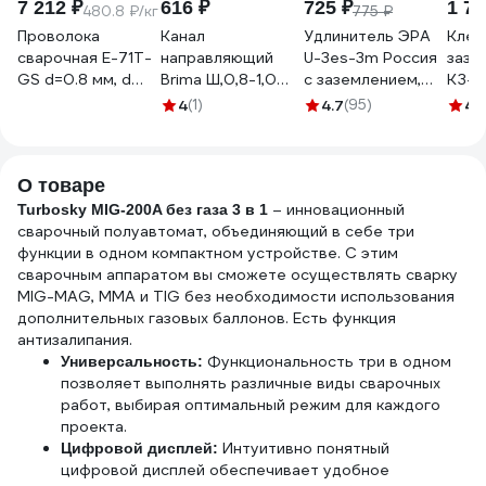
7 212 ₽
616 ₽
725 ₽
1 73
480.8 ₽/кг
775 ₽
Проволока
Канал
Удлинитель ЭРА
Клем
сварочная E-71T-
направляющий
U-3es-3m Россия
зазе
GS d=0.8 мм, d
Brima Ш,0,8-1,0
с заземлением,
КЗ-
300 Seller S-1-
зеленый 5,5м
3x1мм2, 16A, ПВС, с
стру
4
(1)
4.7
(95)
4.
71TGS-08-300
6974
выкл, 3гн, 3м
DK.4
Б0028378
О товаре
– инновационный
Turbosky MIG-200A без газа 3 в 1
сварочный полуавтомат, объединяющий в себе три
функции в одном компактном устройстве. С этим
сварочным аппаратом вы сможете осуществлять сварку
MIG-MAG, MMA и TIG без необходимости использования
дополнительных газовых баллонов. Есть функция
антизалипания.
Функциональность три в одном
Универсальность:
позволяет выполнять различные виды сварочных
работ, выбирая оптимальный режим для каждого
проекта.
Интуитивно понятный
Цифровой дисплей:
цифровой дисплей обеспечивает удобное