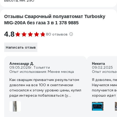
Высота, мм: 290
Отзывы Сварочный полуавтомат Turbosky
MIG-200A без газа 3 в 1 378 9885
4.8
80 отзывов
Написать отзыв
Александр Д.
Никита
09.05.2026
г. Тольятти
09.02.2025
Опыт использования: Менее месяца
Опыт использ
Как сварщик прихватчик результатом
Я доволен, п
доволен на все 100 я скептически
Научился мин
относился к этому уровню цены, купил
получается в
ради интереса побаловаться (у
хорошо идет 
самого есть Аврора с газом), короче я
точками, лег
в восторге! примечание советую
Мобилен, Взя
брать проволоку 1мм и будет вам
готов дальше
счастье., я взял вот такую(не
не надо за с