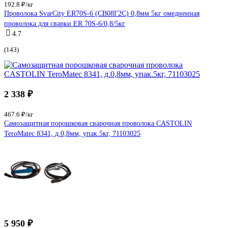
192.8 ₽/кг
Проволока SvarCity ER70S-6 (СВ08Г2С) 0,8мм 5кг омедненная
проволока для сварки ER 70S-6/0,8/5кг
4.7
(143)
2 338 ₽
467.6 ₽/кг
Самозащитная порошковая сварочная проволока CASTOLIN
TeroMatec 8341, д.0,8мм, упак.5кг, 71103025
5 950 ₽