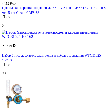
445.2 ₽/кг
Проволока сварочная порошковая Е71T-GS (ПП-АН7 / ПС-44-А2Г; 0.8
мм; 5 кг) Gigant GRFS-83
4.7
(73)
2 394 ₽
Набор Sinica держатель электродов и кабель заземления WTG31625
100162
4.8
(6)