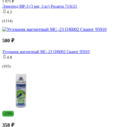
1 071 ₽
Электрод МР-3 (3 мм; 3 кг) Ресанта 71/6/21
4.2
(1114)
580 ₽
Угольник магнитный МС–23 QJ6002 Сварог 95910
4.8
(105)
-15%
358 ₽