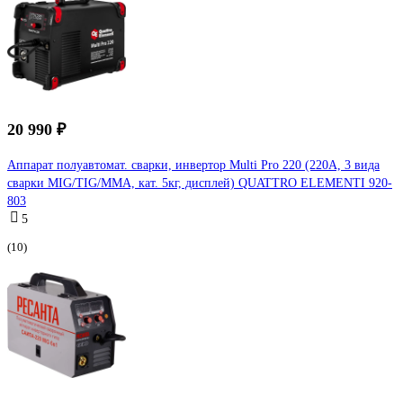
20 990 ₽
Аппарат полуавтомат. сварки, инвертор Multi Pro 220 (220A, 3 вида
сварки MIG/TIG/MMA, кат. 5кг, дисплей) QUATTRO ELEMENTI 920-
803
5
(10)