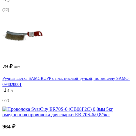
5
(22)
79 ₽
/шт
Ручная щетка SAMGRUPP с пластиковой ручкой, по металлу SAMC-
094020001
4.5
(77)
964 ₽