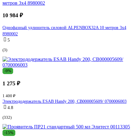
10 984 ₽
Однофазный удлинитель силовой ALPENBOX32A 10 метров 3х4
8980002
5
(3)
-9%
1 275 ₽
1 400 ₽
Электрододержатель ESAB Handy 200, СВ000005609/ 0700006003
4.8
(332)
-15%