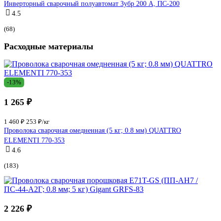
Инверторный сварочный полуавтомат Зубр 200 А, ПС-200
4.5
(68)
Расходные материалы
-13%
1 265 ₽
1 460 ₽
253 ₽/кг
Проволока сварочная омедненная (5 кг; 0.8 мм) QUATTRO
ELEMENTI 770-353
4.6
(183)
2 226 ₽