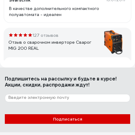
Svarschik
В качестве дополнительного компактного
полуавтомата - идеален
127 отзывов
Отзыв о сварочном инверторе Сварог
MIG 200 REAL
Евгений Ж.
27.11.2024
Ремонтопригодность
Подпишитесь
на рассылку
и будьте в курсе!
Акции, скидки, распродажи ждут!
2 отзыва
Отзыв о механизме подачи проволоки ПТК
45SSJ29-D
Подписаться
Вччеслав Т.
07.03.2022
Сломался сам движок, его отдельно не нашёл.