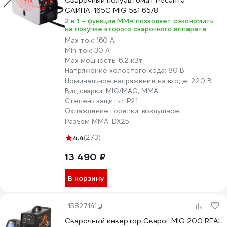
Сварочный полуавтомат Ресанта
ПВ – 70%
САИПА-165С MIG 5в1 65/8
2 в 1 – функция ММА позволяет сэкономить
Выдерживает пе
10 место:
Ресанта САИПА 165
4,3
на покупке второго сварочного аппарата
напряжения
Max ток:
160 А
Есть сварка ММА
Min ток:
30 А
Max мощность:
6.2 кВт
Сила тока – до 
Напряжение холостого хода:
80 В
Евроразъем у го
Номинальное напряжение на входе:
220 В
9 место:
Сварог MIG 200 REAL
Вид сварки:
MIG/MAG, MMA
Есть регулировк
4,9
N24002N Black
Степень защиты:
IP21
индуктивности
Охлаждение горелки:
воздушное
Богатая комплек
Разъем ММА:
DX25
4.4
(273)
Есть ЖК-дисплей
13 490 ₽
Сила тока – до 2
8 место:
Gigant MIG-250
4,6
Евроразъем горе
В корзину
Гарантия – 2 год
15827141
КПД – до 85%
Сварочный инвертор Сварог MIG 200 REAL
7 место:
BRIMA MIG/ММА-180
4,4
Евроразъем горе