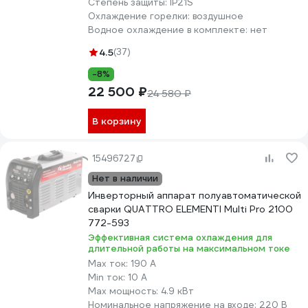
Степень защиты:
IP21S
Охлаждение горелки:
воздушное
Водное охлаждение в комплекте:
нет
4.5
(37)
-8%
22 500 ₽
24 580 ₽
В корзину
15496727
Нет в наличии
Инверторный аппарат полуавтоматической
сварки QUATTRO ELEMENTI Multi Pro 2100
772-593
Эффективная система охлаждения для
длительной работы на максимальном токе
Max ток:
190 А
Min ток:
10 А
Max мощность:
4.9 кВт
Номинальное напряжение на входе:
220 В