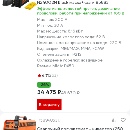
N24002N Black маска+краги 95883
Стабильный свар
Эффективно: холостой прогон, дожигание
проволоки, работа при напряжении от 160 В
Профессиональн
Max ток:
200 А
Min ток:
30 А
Диаметр проволо
Max мощность:
6.16 кВт
6 место:
Aurora PRO OVERMAN
мм
Напряжение холостого хода:
52 В
200 Mosfet
4,9
Евроразъем горе
Номинальное напряжение на входе:
220 В
Вид сварки:
MIG/MAG, MMA, FCAW
Возможность по
Степень защиты:
IP21S
редуктора
Охлаждение горелки:
воздушное
Разъем ММА:
DX50
4.7
(263)
Евроразъем горе
-26%
5 место:
Ресанта САИПА 200
4,5
Сила тока – до 
34 475 ₽
46 670 ₽
ПВ – 70%
В корзину
Работа при напр
В
15894853
Сварочный полуавтомат - инвертор (250
Сила тока – до 1