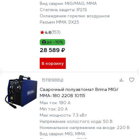
Вид сварки:
MIG/MAG, MMA
Степень защиты:
IP21S
Охлаждение горелки:
воздушное
Разъем ММА:
DX25
4.6
(153)
до -10%
28 589 ₽
В корзину
15118988
Сварочный полуавтомат Brima MIG/
ММА-180 220B 10115
Max ток:
180 А
Min ток:
20 А
Max мощность:
7.3 кВт
Напряжение холостого хода:
50 В
Номинальное напряжение на входе:
220 В
Вид сварки:
MIG, MMA