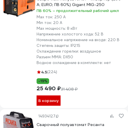
4 место:
START MIGLine 190
A; EURO; ПВ 60%) Gigant MIG-250
4,9
Евроразъем гор
2ST190
ПВ 60% – продолжительный рабочий цикл
Max ток:
250 А
Длина рукава – 
Min ток:
20 А
Электрододержа
Max мощность:
8 кВт
комплекте
Напряжение холостого хода:
52 В
Качественная сб
Номинальное напряжение на входе:
220 В
Степень защиты:
IP21S
ПВ – 100%
Охлаждение горелки:
воздушное
3 место:
Foxweld Invermig 205
Разъем ММА:
DX50
4,9
Есть режимы TIG
Водное охлаждение в комплекте:
нет
Евроразъем горе
4.5
(224)
Длина рукава – 3
-19%
25 490 ₽
31 408 ₽
Доступная цена
В корзину
Евроразъем гор
2 место:
Ставр САУ-180М
4,7
Минимальное вх
14934127
напряжение – 154
Сварочный полуавтомат Ресанта