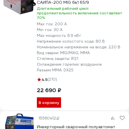
САИПА-200 MIG 6в1 65/9
Есть дисплеи с 
Длительный рабочий цикл:
продолжительность включения составляет
Евроразъем горе
70%
1 место:
QUATTRO ELEMENTI
Max ток:
200 А
Максимальный то
4,3
Multi Pro 2100
Min ток:
30 А
Допустимы откл
Max мощность:
6.9 кВт
напряжения на 1
Напряжение холостого хода:
80 В
Номинальное напряжение на входе:
220 В
Есть режимы TIG
Вид сварки:
MIG/MAG, MMA
Рейтинг актуален на 23 июля 2021 года. Подборка
Степень защиты:
IP21
составлена на основе популярности товаров на сайте
Охлаждение горелки:
воздушное
ВсеИнструменты.ру с учетом спроса покупателей на
Разъем ММА:
DX25
бренд.
4.5
(210)
Выбор эксперта
"Я выбираю
Сварог MIG 200 REAL N24002N Black
. В нем
22 690 ₽
есть все необходимые настройки, и ничего лишнего для
повседневной работы, включая настройку индуктивности,
В корзину
для меня важен этот параметр, т.к. он влияет на провар и
форму шва.
15560412
В целом работал с аппаратами производства JASIC.
Именно этот аппарат и именуется как Сварог MIG 200
Инверторный сварочный полуавтомат