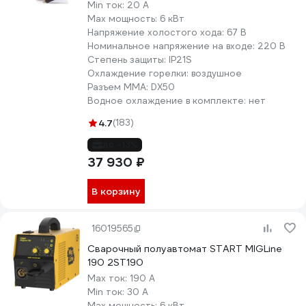
а не для интенсивной ежедневной работы. В таком случае
Min ток:
20 А
этот пункт из недостатков можно вычеркнуть.
Max мощность:
6 кВт
Напряжение холостого хода:
67 В
Переходите в карточки товаров, изучайте подробно
Номинальное напряжение на входе:
220 В
описания и характеристики. Читайте отзывы покупателей,
Степень защиты:
IP21S
которые работают с этими сварочными инверторами.
Охлаждение горелки:
воздушное
Разъем ММА:
DX50
Водное охлаждение в комплекте:
нет
4.7
(183)
до -13%
37 930 ₽
В корзину
16019565
Сварочный полуавтомат START MIGLine
190 2ST190
Max ток:
190 А
Min ток:
30 А
Max мощность:
6 кВт