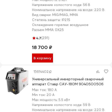
Напряжение холостого хода:
56 В
Номинальное напряжение на входе:
220 В
Вид сварки:
MIG/MAG, MMA
Степень защиты:
IP21S
Охлаждение горелки:
воздушное
Разъем ММА:
DX25
4.7
(291)
18 700 ₽
В корзину
15614402
Универсальный инверторный сварочный
аппарат Ставр САУ-180М 9040500506
Max ток:
180 А
Min ток:
20 А
Max мощность:
5.5 кВт
Напряжение холостого хода:
59 В
Номинальное напряжение на входе:
220 В