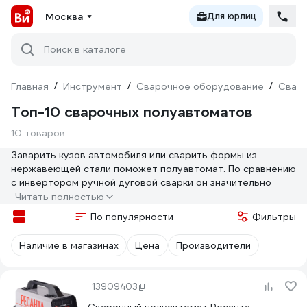
Москва
Для юрлиц
Поиск в каталоге
Главная
/
Инструмент
/
Сварочное оборудование
/
Сваро
Топ-10 сварочных полуавтоматов
10 товаров
Заварить кузов автомобиля или сварить формы из
нержавеющей стали поможет полуавтомат. По сравнению
с инвертором ручной дуговой сварки он значительно
расширяет спектр работ. Однако и стоимость у него
Читать полностью
выше. Поэтому при покупке важно сравнить разные
По популярности
Фильтры
модели, чтобы не прогадать.
Мы подготовили подборку полуавтоматов с высоким
Наличие в магазинах
Цена
Производители
рейтингом на сайте ВсеИнструменты.ру. Изучайте,
сравнивайте и выбирайте подходящий вариант.
13909403
Модель
Рейтинг
Плюс