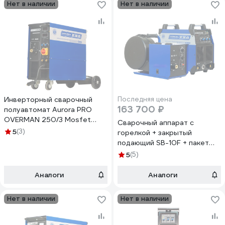
Нет в наличии
Нет в наличии
Инверторный сварочный
Последняя цена
163 700 ₽
полуавтомат Aurora PRO
OVERMAN 250/3 Mosfet
Сварочный аппарат с
10043
5
(3)
горелкой + закрытый
подающий SB-10F + пакет
проводов + аттестат НАКС
5
(5)
2шт Aurora ULTIMATE 450
21330
Аналоги
Аналоги
Нет в наличии
Нет в наличии