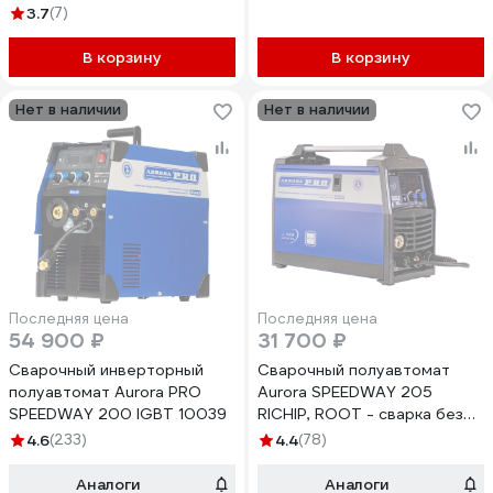
10A 1/500 и пакетом
3.7
(7)
проводов Aurora ULTIMATE
350 IGBT 11996
В корзину
В корзину
Нет в наличии
Нет в наличии
Последняя цена
Последняя цена
54 900 ₽
31 700 ₽
Сварочный инверторный
Сварочный полуавтомат
полуавтомат Aurora PRO
Aurora SPEEDWAY 205
SPEEDWAY 200 IGBT 10039
RICHIP, ROOT - сварка без
брызг 38779
4.6
(233)
4.4
(78)
Аналоги
Аналоги