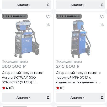
19109
Аналоги
Аналоги
Нет в наличии
Нет в наличии
Последняя цена
Последняя цена
360 500 ₽
245 800 ₽
Сварочный полуавтомат
Сварочный полуавтомат с
Aurora SKYWAY 550
горелкой MIG 501D с
SYNERGIC (2 LCD) +
водяным охлаждением и
выносной подающий, 10 м,
станцией охлаждения Aurora
4.1
(7)
1
(1)
водяное охлаждение 36182
SKYWAY 350 DUAL PULSE
7919170 19661
Аналоги
Аналоги