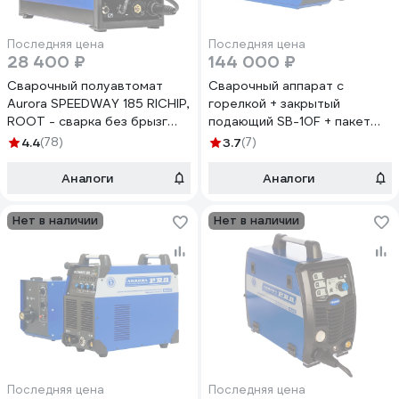
Последняя цена
Последняя цена
28 400 ₽
144 000 ₽
Сварочный полуавтомат
Сварочный аппарат с
Aurora SPEEDWAY 185 RICHIP,
горелкой + закрытый
ROOT - сварка без брызг
подающий SB-10F + пакет
38778
проводов Aurora ULTIMATE
4.4
(78)
3.7
(7)
450 19108
Аналоги
Аналоги
Нет в наличии
Нет в наличии
Последняя цена
Последняя цена