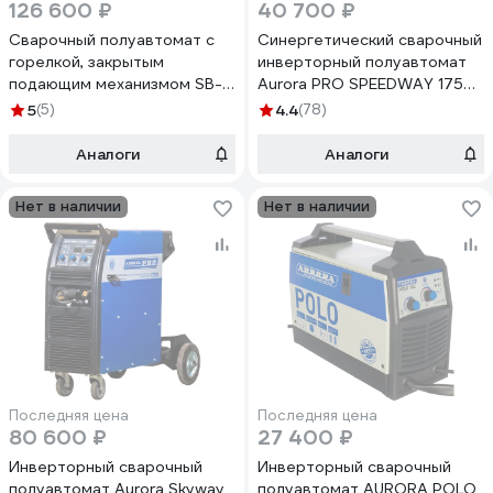
126 600 ₽
40 700 ₽
Сварочный полуавтомат с
Синергетический сварочный
горелкой, закрытым
инверторный полуавтомат
подающим механизмом SB-
Aurora PRO SPEEDWAY 175
10F и пакетом проводов
IGBT 10038
5
(5)
4.4
(78)
Aurora ULTIMATE 350 IGBT
19236
Аналоги
Аналоги
Нет в наличии
Нет в наличии
Последняя цена
Последняя цена
80 600 ₽
27 400 ₽
Инверторный сварочный
Инверторный сварочный
полуавтомат Aurora Skyway
полуавтомат AURORA POLO