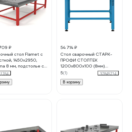
709 ₽
54 714 ₽
очный стол Flamet с
Стол сварочный СТАРК-
сткой, 1450x2950,
ПРОФИ СТОЛТЕК
ma 8 мм, подстолье с
1200х800х100 (8мм)
мычками ОPBK-
09Г2С 4687206149205
5
(1)
81764
37845714
x2950-8
рзину
В корзину