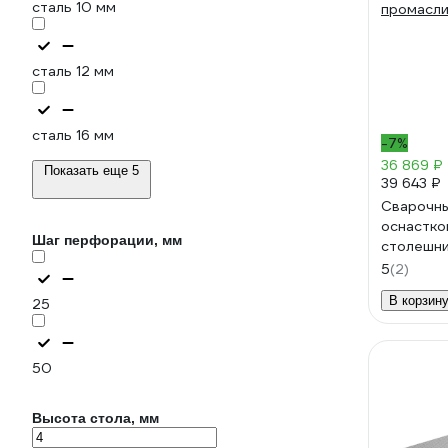
сталь 10 мм
сталь 12 мм
сталь 16 мм
-7%
36 869 ₽
Показать еще 5
39 643 ₽
Сварочны
оснастко
Шаг перфорации, мм
столешни
оксидиро
5
(2)
промасли
В корзин
25
50
Высота стола, мм