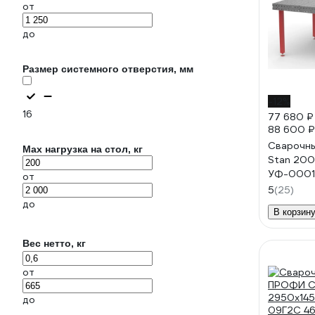
от
до
Размер системного отверстия, мм
-12%
16
77 680 ₽
88 600 ₽
Сварочны
Max нагрузка на стол, кг
Stan 20
УФ-0001
от
5
(25)
до
В корзин
Вес нетто, кг
от
до