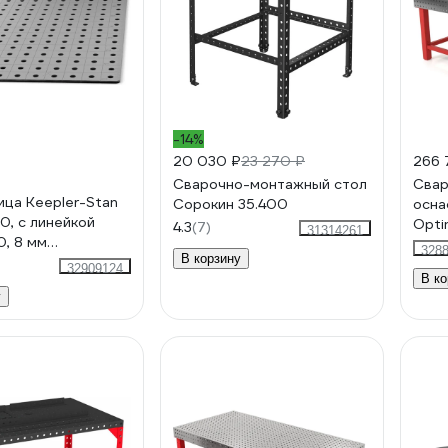
-14%
20 030 ₽
23 270 ₽
266 
Сварочно-монтажный стол
Свар
ца Keepler-Stan
Сорокин 35.400
осна
0, с линейкой
Opti
4.3
(7)
31314261
, 8 мм
пере
328
В корзину
8085
1450
32909124
В ко
у