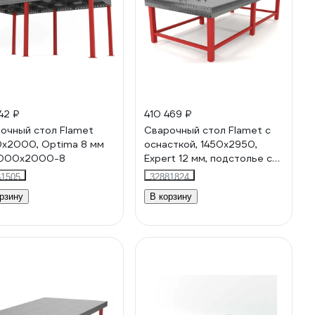
42 ₽
410 469 ₽
очный стол Flamet
Сварочный стол Flamet с
x2000, Optima 8 мм
оснасткой, 1450x2950,
1000x2000-8
Expert 12 мм, подстолье с
перемычками ОPBK-
61505
32881824
1450x2950-12
рзину
В корзину