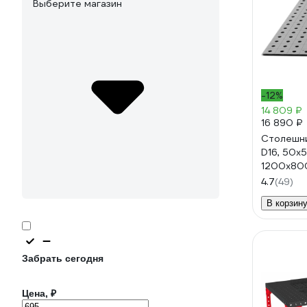
Выберите магазин
-12%
14 809 ₽
16 890 ₽
Столешни
D16, 50x5
1200x800
УФ-0001
4.7
(49)
В корзин
Забрать сегодня
Цена, ₽