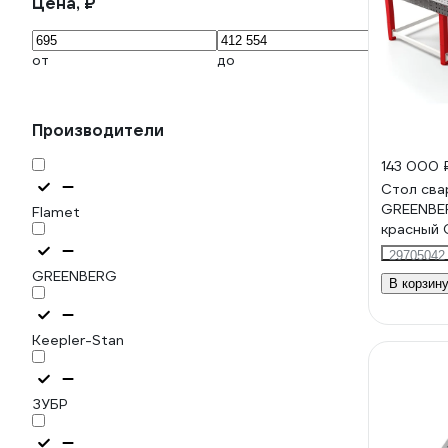
Цена, ₽
от
до
Производители
143 000 
Стол сва
GREENBE
Flamet
красный
29705042
GREENBERG
В корзин
Keepler-Stan
ЗУБР