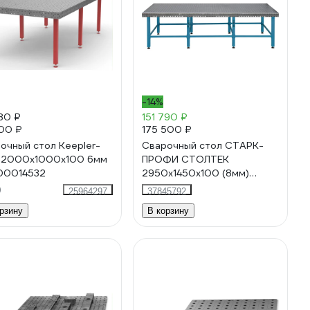
-14%
80 ₽
151 790 ₽
00 ₽
175 500 ₽
очный стол Keepler-
Сварочный стол СТАРК-
 2000x1000x100 6мм
ПРОФИ СТОЛТЕК
00014532
2950х1450х100 (8мм)
09Г2С 4687206149281
)
25964297
37845792
рзину
В корзину