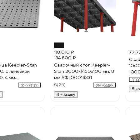
-12%
118 010 ₽
77 7
134 600 ₽
Свар
ца Keepler-Stan
Сварочный стол Keepler-
1000
0, с линейкой
Stan 2000x1450x100 мм, 8
100
, 4 мм
мм УФ-00016331
316
8078
5
(25)
32909100
25964465
В ко
у
В корзину