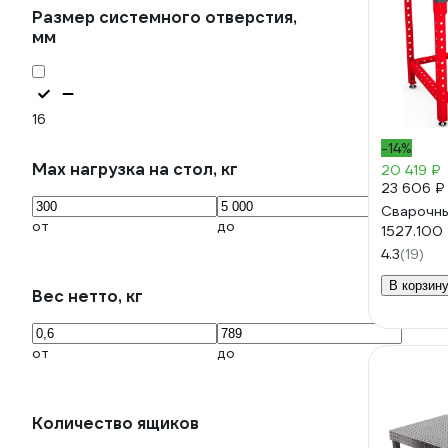
Размер системного отверстия,
мм
16
-14%
Max нагрузка на стол, кг
20 419 ₽
23 606 ₽
Сварочны
от
до
1527.100
4.3
(19)
В корзин
Вес нетто, кг
от
до
Количество ящиков