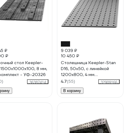
-14%
45 ₽
9 039 ₽
00 ₽
10 450 ₽
очный стол Keepler-
Столешница Keepler-Stan
 1500x1000x100, 8 мм,
D16, 50x50, с линейкой
комплект - УФ-20326
1200x800, 4 мм
УФ-00018080
0)
4.7
(55)
36387414
32909166
рзину
В корзину