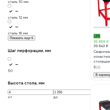
сталь 10 мм
сталь 12 мм
сталь 16 мм
-7%
Показать еще 6
36 869 ₽
39 643 ₽
Шаг перфорации, мм
Сварочны
оснастко
столешни
оксидиро
5
(2)
50
промасли
В корзин
Высота стола, мм
от
до