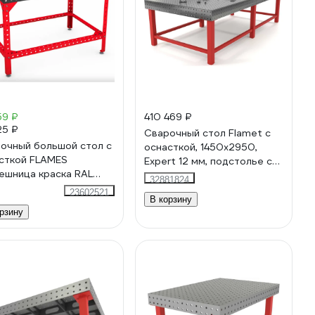
59 ₽
410 469 ₽
25 ₽
Сварочный стол Flamet с
очный большой стол с
оснасткой, 1450x2950,
сткой FLAMES
Expert 12 мм, подстолье с
ешница краска RAL
перемычками ОPBK-
32881824
 1527.104
1450x2950-12
23602521
В корзину
рзину