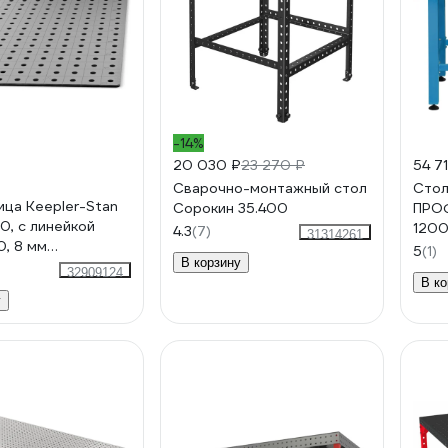
-14%
20 030 ₽
23 270 ₽
54 7
Сварочно-монтажный стол
Стол
ца Keepler-Stan
Сорокин 35.400
ПРО
0, с линейкой
1200
4.3
(7)
31314261
, 8 мм
09Г2
5
(1)
В корзину
8085
32909124
В ко
у