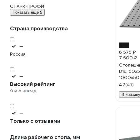
СТАРК-ПРОФИ
Показать еще 5
Страна производства
-12%
6 575 ₽
Россия
7 500 ₽
Столешни
D16, 50x5
1000x500
Высокий рейтинг
УФ-0001
4.7
(49)
4 и 5 звезд
В корзин
Только с отзывами
Длина рабочего стола, мм