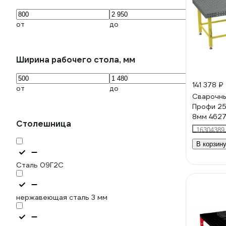
от
до
Ширина рабочего стола, мм
141 378 ₽
от
до
Сварочны
Профи 2
8мм 4627
Столешница
16304389
В корзин
Cталь 09Г2С
нержавеющая сталь 3 мм