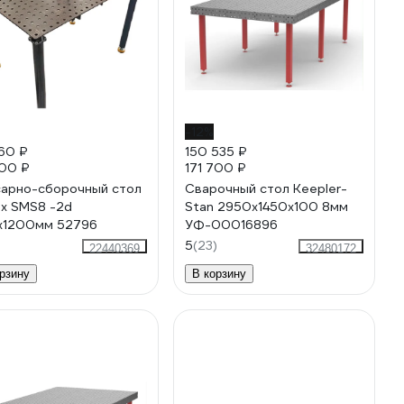
-12%
60 ₽
150 535 ₽
00 ₽
171 700 ₽
арно-сборочный стол
Сварочный стол Keepler-
ox SMS8 -2d
Stan 2950x1450x100 8мм
x1200мм 52796
УФ-00016896
5
(23)
22440369
32480172
рзину
В корзину