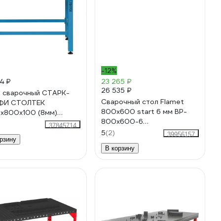
-12%
14 ₽
23 265 ₽
26 535 ₽
 сварочный СТАРК-
Сварочный стол Flamet
ФИ СТОЛТЕК
800x600 start 6 мм BP-
х800х100 (8мм)
800x600-6
С 4687206149205
37845714
ОВР-800Х600-6
5
(2)
39956157
рзину
В корзину