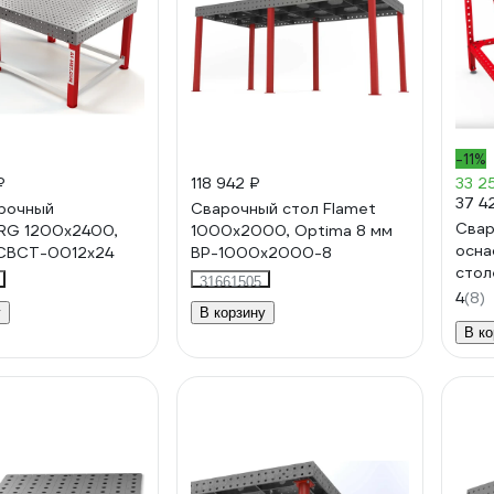
-11%
₽
118 942 ₽
33 2
37 4
рочный
Сварочный стол Flamet
Свар
RG 1200x2400,
1000x2000, Optima 8 мм
осна
 CBCT-0012х24
BP-1000x2000-8
стол
31661505
9005
4
(8)
у
В корзину
В ко