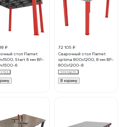
38 ₽
72 105 ₽
очный стол Flamet
Сварочный стол Flamet
x1500, Start 6 мм BP-
optima 800x1200, 8 мм BP-
0x1500-6
800x1200-8
61253
31518675
рзину
В корзину