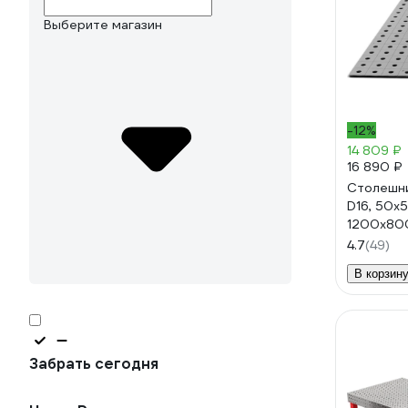
Выберите магазин
-12%
14 809 ₽
16 890 ₽
Столешни
D16, 50x5
1200x800
УФ-0001
4.7
(49)
В корзин
Забрать сегодня