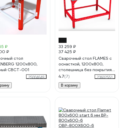
-11%
65 ₽
33 259 ₽
00 ₽
37 425 ₽
очный стол
Сварочный стол FLAMES с
NBERG 1200x800,
оснасткой, 1200x800,
ный CBCT-001
столешница без покрытия
1527.107
4.7
(7)
25004649
23602551
рзину
В корзину