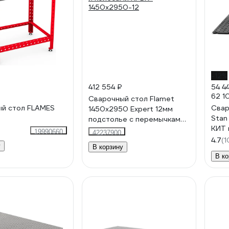
-12%
412 554 ₽
54 4
62 1
Сварочный стол Flamet
й стол FLAMES
Свар
1450х2950 Expert 12мм
Stan
подстолье с перемычками
КИТ 
и колесами КPBK-
19990660
42237900
1450x2950-12
4.7
(1
у
В корзину
В ко