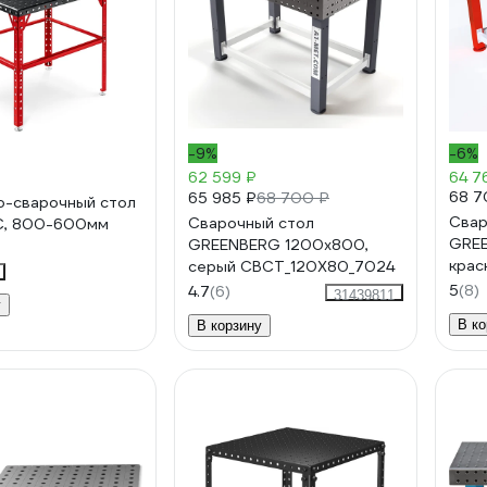
-9%
-6%
62 599 ₽
64 7
68 7
65 985 ₽
68 700 ₽
-сварочный стол
Свар
Сварочный стол
С, 800-600мм
GREE
GREENBERG 1200x800,
крас
серый СВСТ_120Х80_7024
5
(8)
4.7
(6)
31439811
у
В ко
В корзину