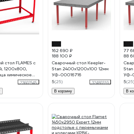
-14%
-12%
162 690 ₽
77 6
188 100 ₽
88 6
й стол FLAMES с
Сварочный стол Keepler-
Свар
й, 1200x800,
Stan 2400x1200x100 12мм
Stan
ца химическое
УФ-00016716
УФ-
вание с
5
(25)
5
(25
23602545
32480310
ванием 1527.105
у
В корзину
В ко