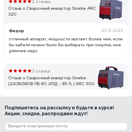
2 отзыва
Отзыв о Сварочный инвертор Sinebe ARC
320
Федор
23.12.2025
отличный аппарат, мощности хватает более чем, если
бы кабеля можно было бы выбирать при покупке, мне
длиннее надо
3 отзыва
Отзыв о Сварочный инвертор Sinebe
(220В/380В ПВ 60 ,КПД - 85 % ) ARC 300
Степан Витальевич
23.12.2025
Подпишитесь
на рассылку
и будьте в курсе!
гарантия 5 лет
Акции, скидки, распродажи ждут!
2 отзыва