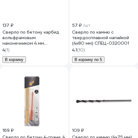
137 ₽
57 ₽
/шт
Сверло по бетону карбид
Сверло по камню с
вольфрамовым
твердосплавной напайкой
наконечником 4 мм
(4х80 мм) СПЕЦ-0320001
TORGWIN T260295
4
(1)
4.1
(10)
В корзину
В корзину по 5
169 ₽
109 ₽
Сверло по бетону 4-грани, 4
Сверло по камню (4х75 мм)