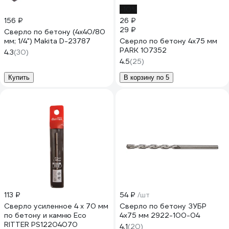
-10%
156 ₽
26 ₽
29 ₽
Сверло по бетону (4х40/80
мм; 1/4") Makita D-23787
Сверло по бетону 4x75 мм
PARK 107352
4.3
(30)
4.5
(25)
Купить
В корзину по 5
113 ₽
54 ₽
/шт
Сверло усиленное 4 х 70 мм
Сверло по бетону ЗУБР
по бетону и камню Eco
4x75 мм 2922-100-04
RITTER PS12204070
4.1
(20)