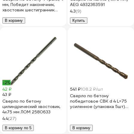
мм, Победит наконечник,
AEG 4932363591
хвостовик шестигранник
4.3
(9)
1/4"HEX - E TORGWIN
T975047
В корзину
Купить
-2%
42 ₽
541 ₽
108.2 ₽/шт
43 ₽
Сверло по бетону
Сверло по бетону
победитовое СВК d 4 L=75
цилиндрический хвостовик,
усиленное (упаковка 5шт)
4x75 мм ЛОМ 2580633
Н0000028836
4.4
(27)
В корзину по 5
В корзину