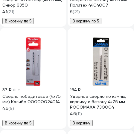
Энкор 9350
Политех 4404007
4.1
(21)
5
(21)
В корзину по 5
В корзину по 5
37 ₽
/шт
164 ₽
Сверло победитовое (4х75
Ударное сверло по камню,
мм) Калибр 00000024014
кирпичу и бетону 4х75 мм
РОСОМАХА 730004
4.6
(9)
4.6
(11)
В корзину по 5
В корзину