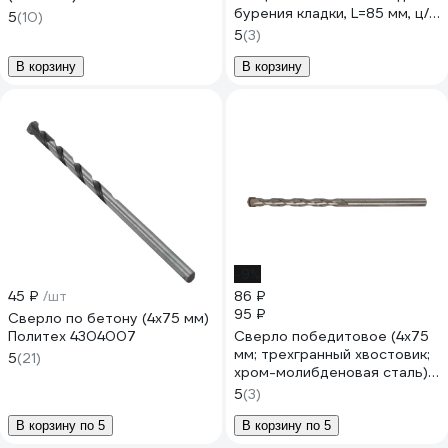
бурения кладки, L=85 мм, ц/
5
(10)
хв 55040i
5
(3)
В корзину
В корзину
-9%
45 ₽
/шт
86 ₽
95 ₽
Сверло по бетону (4х75 мм)
Политех 4304007
Сверло победитовое (4x75
мм; трехгранный хвостовик;
5
(21)
хром-молибденовая сталь)
FIT IT 34501
5
(3)
В корзину по 5
В корзину по 5