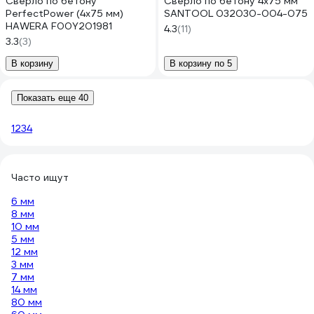
Сверло по бетону
Сверло по бетону 4x75 мм
PerfectPower (4х75 мм)
SANTOOL 032030-004-075
HAWERA F00Y201981
4.3
(11)
3.3
(3)
В корзину
В корзину по 5
Показать еще 40
1
2
3
4
Часто ищут
6 мм
8 мм
10 мм
5 мм
12 мм
3 мм
7 мм
14 мм
80 мм