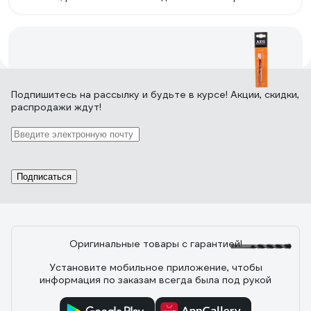
просверлил в ДСП, МДФ и в сосновых досках. Можно
использовать дальше. Не первый раз пользуюсь
сверлами Makita. Буду приобретать ещё.
11 отзывов
Подпишитесь
на рассылку
и будьте в курсе! Акции, скидки,
распродажи ждут!
Отзыв о сверле AEG 5х85мм 4932363593
26.07.2018
Саша
По скорости сверления лучшее сверло с которым
Подписаться
доводилось работать.
Оригинальные товары с гарантией!
3 отзыва
Установите мобильное приложение, чтобы
информация по заказам всегда была под рукой
Отзыв о сверле Интерскол 4 x 70/40