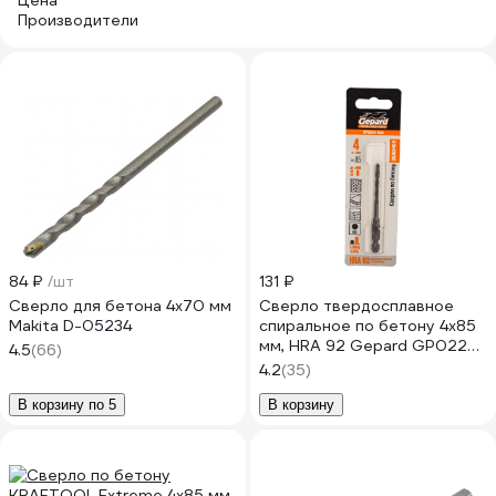
Цена
Производители
84 ₽
/шт
131 ₽
Сверло для бетона 4x70 мм
Сверло твердосплавное
Makita D-05234
спиральное по бетону 4x85
мм, HRA 92 Gepard GP0224-
4.5
(66)
850
4.2
(35)
В корзину по 5
В корзину