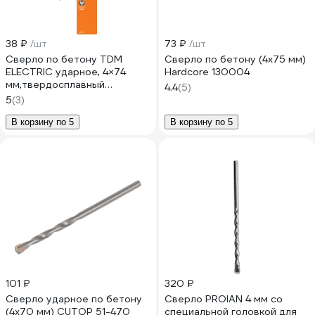
38 ₽
/шт
73 ₽
/шт
Сверло по бетону TDM
Сверло по бетону (4x75 мм)
ELECTRIC ударное, 4×74
Hardcore 130004
мм,твердосплавный
4.4
(5)
накончник, блистер 1 шта,
5
(3)
серия Рубин SQ1092-0101
В корзину по 5
В корзину по 5
101 ₽
320 ₽
Сверло ударное по бетону
Сверло PROIAN 4 мм со
(4x70 мм) CUTOP 51-470
специальной головкой для