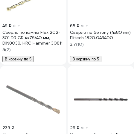
49 ₽
/шт
65 ₽
/шт
Сверло по камню Flex 202-
Сверло по бетону (4х80 мм)
301 DR CR 4х75/40 мм,
Elitech 1820.043400
DIN8039, HRC Hammer 30811
3.7
(10)
5
(2)
В корзину по 5
В корзину по 5
239 ₽
29 ₽
/шт