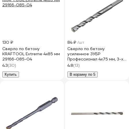
130 ₽
84 ₽
/шт
Сверло по бетону
Сверло по бетону
KRAFTOOL Extreme 4x85 мм
усиленное ЗУБР
29166-085-04
Профессионал 4х75 мм, 3-х
гранный хвостовик 2916-
4.3
(30)
4.8
(13)
075-04_z01
Купить
В корзину по 5