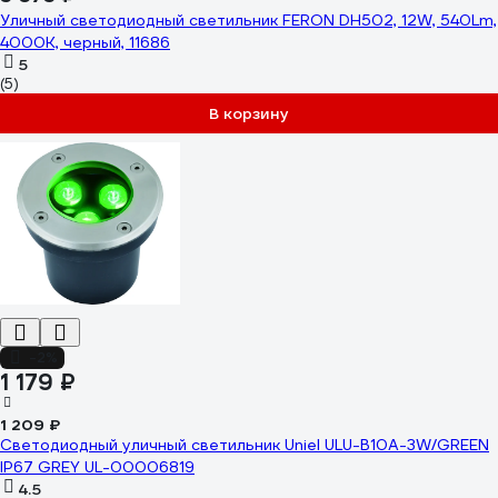
Уличный светодиодный светильник FERON DH502, 12W, 540Lm,
4000K, черный, 11686
5
(5)
В корзину
-2%
1 179 ₽
1 209 ₽
Светодиодный уличный светильник Uniel ULU-B10A-3W/GREEN
IP67 GREY UL-00006819
4.5