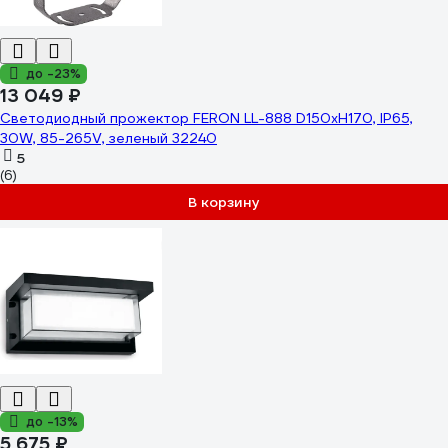
до -23%
13 049 ₽
Светодиодный прожектор FERON LL-888 D150xH170, IP65,
30W, 85-265V, зеленый 32240
5
(6)
В корзину
до -13%
5 675 ₽