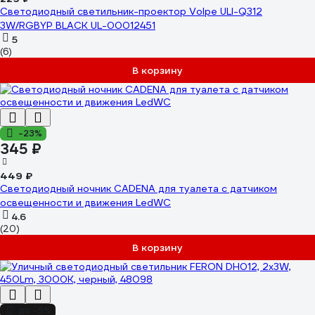
Светодиодный светильник-проектор Volpe ULI-Q312
3W/RGBYP BLACK UL-00012451
5
(6)
В корзину
-23%
345 ₽
449 ₽
Светодиодный ночник CADENA для туалета с датчиком
освещенности и движения LedWC
4.6
(20)
В корзину
до -5%