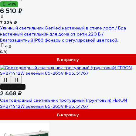
-11%
6 510 ₽
7 324 ₽
Уличный светильник Geniled настенный в стиле лофт / Бра
настенный светильник для дома от сети 220 В /
Влагозащитный IP66 фонарь с регулировкой цветовой
температуры и мощности 8575 08575
4.8
(54)
В корзину
до -15%
2 468 ₽
Светодиодный светильник тротуарный (грунтовый) FERON
SP2714 12W зеленый 85-265V IP65, 51767
В корзину