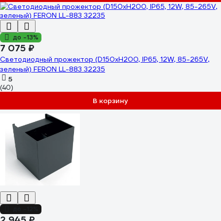
до -13%
7 075 ₽
Светодиодный прожектор (D150xH200, IP65, 12W, 85-265V,
зеленый) FERON LL-883 32235
5
(40)
В корзину
до -12%
2 945 ₽