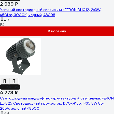
2 939 ₽
Уличный светодиодный светильник FERON DH012, 2x3W,
450Lm, 3000K, черный, 48098
4.7
(6)
В корзину
до -9%
4 773 ₽
Светодиодный ландшафтно-архитектурный светильник FERON
LL-825 Светодиодный прожектор, D70xH155, IP65 8W 85-
265V, зеленый 48500
4.5