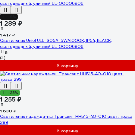
-9%
1 289 ₽
1 417 ₽
Светильник Uniel ULU-S05A-5W/4000K, IP54, BLACK,
светодиодный, уличный UL-00006806
5
(2)
В корзину
-23%
1 255 ₽
1 630 ₽
Светильник надежда-пш Трансвит ННБ15-40-010 цвет: трава
299
В корзину