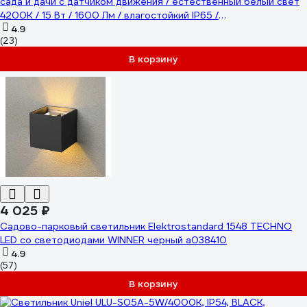
сада и дачи с датчиком движения / естественный белый свет
4200К / 15 Вт / 1600 Лм / влагостойкий IP65 /
вандалоустойчивый / от сети 220 В 8221 08221
4.9
(23)
В корзину
4 025 ₽
Садово-парковый светильник Elektrostandard 1548 TECHNO
LED со светодиодами WINNER черный a038410
4.9
(57)
В корзину