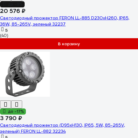
до -9%
20 576 ₽
Светодиодный прожектор FERON LL-885 D230xH260, IP65,
36W, 85-265V, зеленый 32237
5
(40)
В корзину
до -17%
3 790 ₽
Светодиодный прожектор (D95xH130, IP65, 5W, 85-265V,
зеленый) FERON LL-882 32234
5