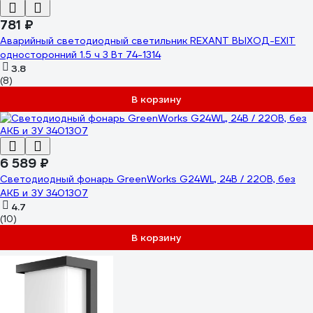
781 ₽
Аварийный светодиодный светильник REXANT ВЫХОД-EXIT
односторонний 1.5 ч 3 Вт 74-1314
3.8
(8)
В корзину
6 589 ₽
Светодиодный фонарь GreenWorks G24WL, 24В / 220В, без
АКБ и ЗУ 3401307
4.7
(10)
В корзину