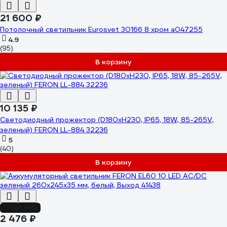
21 600 ₽
Потолочный светильник Eurosvet 30166 8 хром a047255
4.9
(95)
В корзину
10 135 ₽
Светодиодный прожектор (D180xH230, IP65, 18W, 85-265V,
зеленый) FERON LL-884 32236
5
(40)
В корзину
до -9%
2 476 ₽