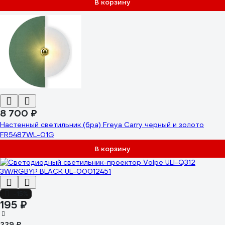
В корзину
8 700 ₽
Настенный светильник (бра) Freya Carry черный и золото
FR5487WL-01G
В корзину
-15%
195 ₽
229 ₽