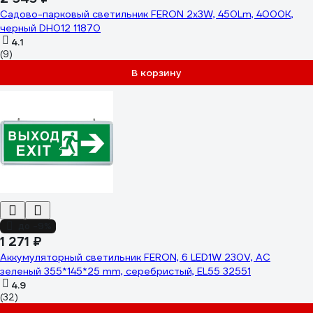
Садово-парковый светильник FERON 2х3W, 450Lm, 4000K,
черный DH012 11870
4.1
(9)
В корзину
до -9%
1 271 ₽
Аккумуляторный светильник FERON, 6 LED1W 230V, AC
зеленый 355*145*25 mm, серебристый, EL55 32551
4.9
(32)