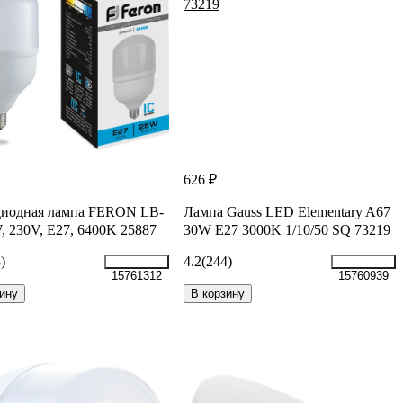
626 ₽
диодная лампа FERON LB-
Лампа Gauss LED Elementary A67
, 230V, E27, 6400K 25887
30W E27 3000K 1/10/50 SQ 73219
)
4.2
(244)
15761312
15760939
ину
В корзину