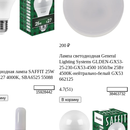
200 ₽
Лампа светодиодная General
Lighting Systems GLDEN-GX53-
25-230-GX53-4500 1650Лм 25Вт
диодная лампа SAFFIT 25W
4500K-нейтрально-белый GX53
27 4000K, SBA6525 55088
662125
4.7
(51)
15928442
38463732
ину
В корзину