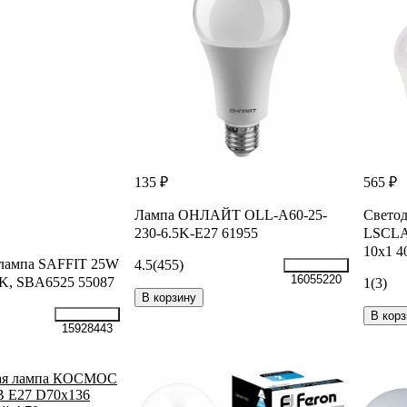
135 ₽
565 ₽
Лампа ОНЛАЙТ OLL-A60-25-
Светод
230-6.5K-E27 61955
LSCLA
10x1 4
 лампа SAFFIT 25W
4.5
(455)
16055220
K, SBA6525 55087
1
(3)
В корзину
В корз
15928443