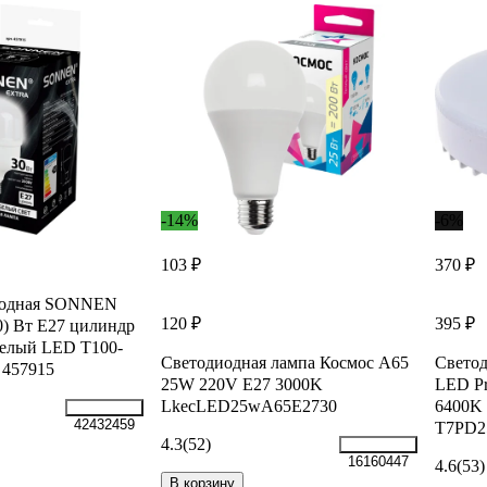
-14%
-6%
103 ₽
370 ₽
иодная SONNEN
120 ₽
395 ₽
) Вт Е27 цилиндр
белый LED Т100-
Светодиодная лампа Космос А65
Светод
 457915
25W 220V E27 3000K
LED Pr
LkecLED25wA65E2730
6400K 
42432459
T7PD2
4.3
(52)
16160447
4.6
(53)
В корзину