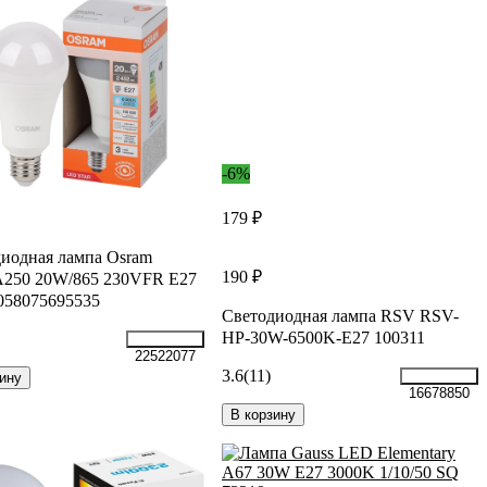
-6%
179 ₽
иодная лампа Osram
190 ₽
250 20W/865 230VFR E27
058075695535
Светодиодная лампа RSV RSV-
HP-30W-6500K-E27 100311
22522077
3.6
(11)
ину
16678850
В корзину