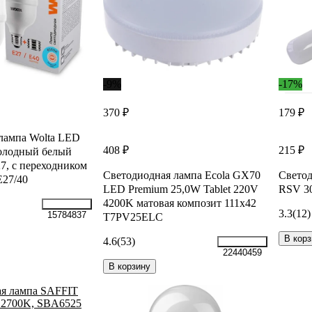
-9%
-17%
370 ₽
179 ₽
лампа Wolta LED
408 ₽
215 ₽
холодный белый
27, с переходником
Светодиодная лампа Ecola GX70
Светод
27/40
LED Premium 25,0W Tablet 220V
RSV 30
4200K матовая композит 111x42
3.3
(12)
15784837
T7PV25ELC
В корз
4.6
(53)
22440459
В корзину