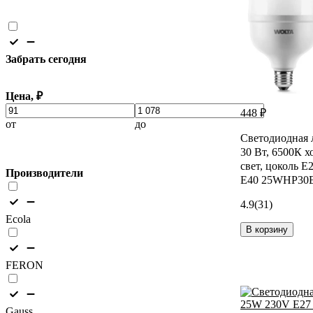
Забрать сегодня
Цена, ₽
448 ₽
от
до
Светодиодная 
30 Вт, 6500К 
свет, цоколь Е
Производители
Е40 25WHP30E
4.9
(31)
Ecola
В корзину
FERON
Gauss