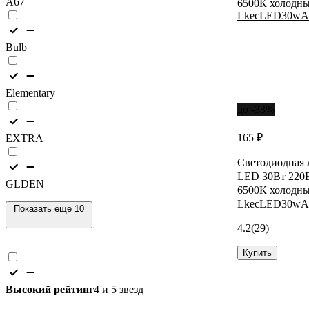
A67
Bulb
Elementary
до -33%
165 ₽
EXTRA
Светодиодна
LED 30Вт 220
GLDEN
6500К холодны
LkecLED30wA
Показать еще 10
4.2
(29)
Купить
Высокий рейтинг
4 и 5 звезд