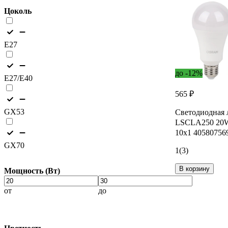
Цоколь
E27
до -12%
E27/E40
565 ₽
GX53
Светодиодная 
LSCLA250 20W
10x1 40580756
GX70
1
(3)
В корзину
Мощность (Вт)
от
до