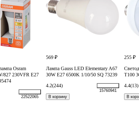
569 ₽
255 ₽
лампа Osram
Лампа Gauss LED Elementary A67
Светод
/827 230VFR E27
30W E27 6500K 1/10/50 SQ 73239
Т100 3
95474
4.2
(244)
4.4
(13)
15760941
В корзину
В корз
22522065