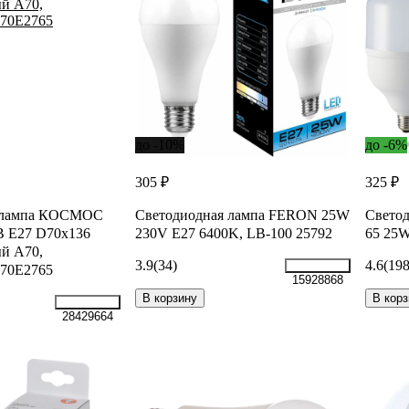
до -10%
до -6%
305 ₽
325 ₽
я лампа КОСМОС
Светодиодная лампа FERON 25W
Свето
В Е27 D70x136
230V E27 6400K, LB-100 25792
65 25W
й A70,
3.9
(34)
4.6
(198
70E2765
15928868
В корзину
В корз
28429664