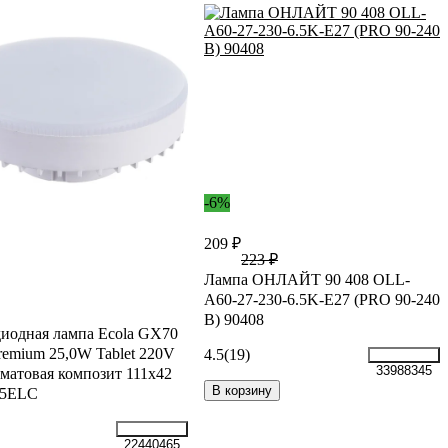
-6%
209 ₽
223 ₽
Лампа ОНЛАЙТ 90 408 OLL-
A60-27-230-6.5K-E27 (PRO 90-240
В) 90408
иодная лампа Ecola GX70
emium 25,0W Tablet 220V
4.5
(19)
33988345
матовая композит 111x42
В корзину
5ELC
22440465