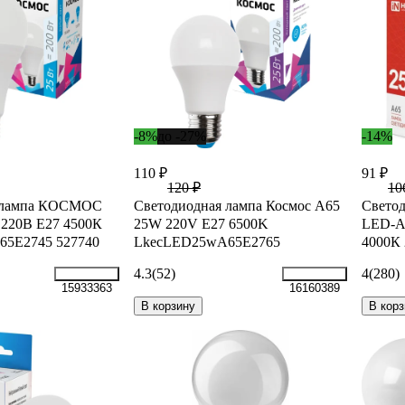
-8%
до -27%
-14%
110 ₽
91 ₽
120 ₽
10
я лампа КОСМОС
Светодиодная лампа Космос А65
Свето
 220В E27 4500К
25W 220V E27 6500K
LED-A
5E2745 527740
LkecLED25wA65E2765
4000К 
4.3
(52)
4
(280)
15933363
16160389
В корзину
В корз