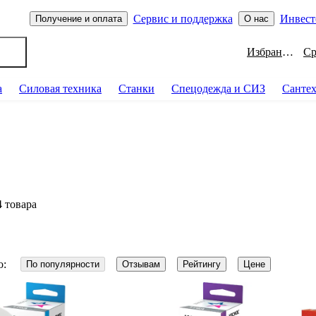
Сервис и поддержка
Инвест
Получение и оплата
О нас
Избранное
а
Силовая техника
Станки
Спецодежда и СИЗ
Санте
4 товара
о:
По популярности
Отзывам
Рейтингу
Цене