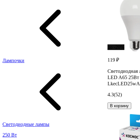
до -20%
119 ₽
Лампочки
Светодиодна
LED A65 25Вт
LkecLED25wA6
4.3
(52)
В корзину
Светодиодные лампы
250 Вт