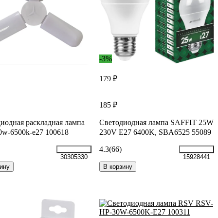
-3%
179 ₽
185 ₽
иодная раскладная лампа
Светодиодная лампа SAFFIT 25W
w-6500k-e27 100618
230V E27 6400K, SBA6525 55089
4.3
(66)
30305330
15928441
ину
В корзину