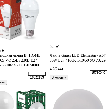
626 ₽
6 ₽
диодная лампа IN HOME
Лампа Gauss LED Elementary A67
65-VC 25Вт 230В Е27
30W E27 4100K 1/10/50 SQ 73229
2380Лм 4690612024080
4.2
(244)
15760940
В корзину
16022183
ину