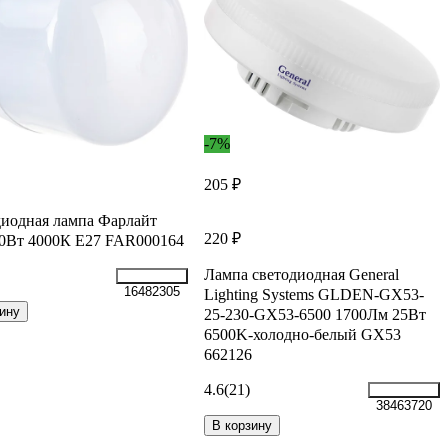
-7%
205 ₽
иодная лампа Фарлайт
220 ₽
0Вт 4000К Е27 FAR000164
Лампа светодиодная General
16482305
Lighting Systems GLDEN-GX53-
ину
25-230-GX53-6500 1700Лм 25Вт
6500K-холодно-белый GX53
662126
4.6
(21)
38463720
В корзину