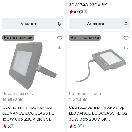
30W 740 230V BK
4058075709294
4.9
(36)
Аналоги
Аналоги
Нет в наличии
Нет в наличии
Последняя цена
Последняя цена
8 967 ₽
1 213 ₽
Светильник-прожектор
Светодиодный прожектор
LEDVANCE ECOCLASS FL
LEDVANCE ECOCLASS FL G2
150W 865 230V BK VS1
30W 765 230V BK
4058075183513
4058075709317
5
(3)
5
(38)