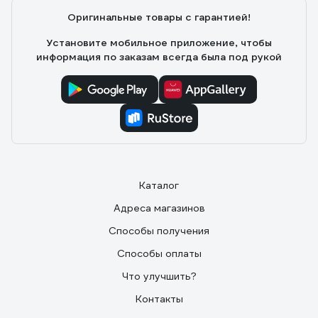
Оригинальные товары с гарантией!
яркий свет, который сравним с сетевым моделями
регулировка наклона позволяет установить под
Установите мобильное приложение, чтобы
нужным углом возможность установки на штатив
информация по заказам всегда была под рукой
упрощает использование на неровном покрытии,
переставлять его регулировка мощности освещения
- есть два уровня для разных нужд и экономии
аккумулятора
Каталог
Адреса магазинов
Способы получения
Способы оплаты
Что улучшить?
Контакты