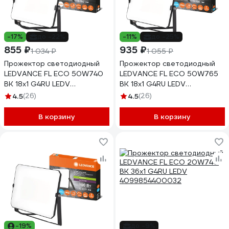
-17%
до -22%
-11%
до -25%
855 ₽
935 ₽
1 034 ₽
1 055 ₽
Прожектор светодиодный
Прожектор светодиодный
LEDVANCE FL ECO 50W740
LEDVANCE FL ECO 50W765
BK 18x1 G4RU LEDV
BK 18x1 G4RU LEDV
4099854400117
4099854400131
4.5
(26)
4.5
(26)
В корзину
В корзину
-19%
до -9%