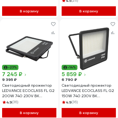
4.5
(26)
В корзину
В корзину
-23%
-14%
7 245 ₽
5 859 ₽
9 395 ₽
6 790 ₽
Светодиодный прожектор
Светодиодный прожектор
LEDVANCE ECOCLASS FL G2
LEDVANCE ECOCLASS FL G2
200W 740 230V BK
150W 740 230V BK
4058075709454
4058075709416
4.9
(36)
4.9
(36)
В корзину
В корзину