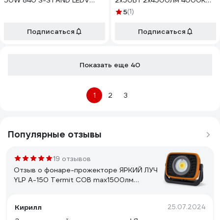
50W 840 S-STAND LEDV
2x50Вт 2x4500Лм 4000К
4058075213876
Нейтральный белый
5
(1)
4058075213999
Подписаться
Подписаться
Показать еще 40
1
2
3
Популярные отзывы
19 отзывов
Отзыв о фонаре-прожекторе ЯРКИЙ ЛУЧ
YLP A-150 Termit COB max1500лм
4реж+SMD красный 2реж,IPX4, Li-Ion
4606400006909
Кирилл
25.07.2024