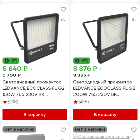
-2%
-6%
6 640 ₽
8 876 ₽
6 790 ₽
9 395 ₽
Светодиодный прожектор
Светодиодный прожектор
LEDVANCE ECOCLASS FL G2
LEDVANCE ECOCLASS FL G2
150W 765 230V BK
200W 765 230V BK
4058075709430
4058075709478
5
(38)
5
(38)
В корзину
В корзину
Нет в наличии
Нет в наличии