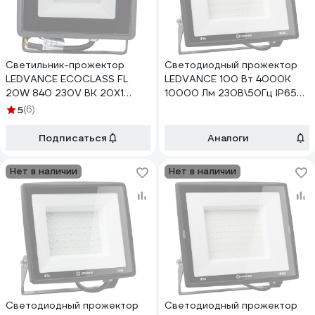
Светильник-прожектор
Светодиодный прожектор
LEDVANCE ECOCLASS FL
LEDVANCE 100 Вт 4000К
20W 840 230V BK 20X1
10000 Лм 230В\50Гц IP65
4058075176591
FL ECO 100W/740 230V BK
5
(6)
4x1 T RU LEDV
4099854137082
Подписаться
Аналоги
Нет в наличии
Нет в наличии
Светодиодный прожектор
Светодиодный прожектор