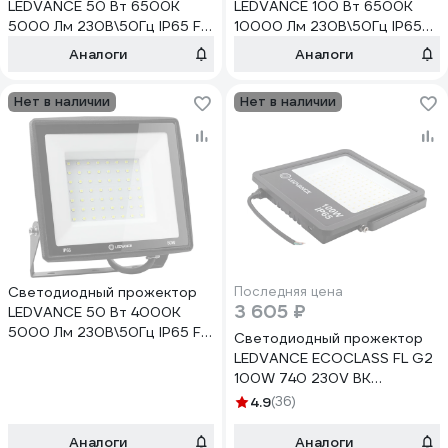
LEDVANCE 50 Вт 6500К
LEDVANCE 100 Вт 6500К
5000 Лм 230В\50Гц IP65 FL
10000 Лм 230В\50Гц IP65
ECO 50W/765 230V BK 20x1
FL ECO 100W/765 230V BK
Аналоги
Аналоги
T RU LEDV 4099854137068
4x1 T RU LEDV
4099854137105
Нет в наличии
Нет в наличии
Светодиодный прожектор
Последняя цена
3 605 ₽
LEDVANCE 50 Вт 4000К
5000 Лм 230В\50Гц IP65 FL
Светодиодный прожектор
ECO 50W/740 230V BK 20x1
LEDVANCE ECOCLASS FL G2
T RU LEDV 4099854137044
100W 740 230V BK
4058075709379
4.9
(36)
Аналоги
Аналоги