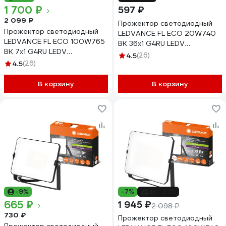
1 700 ₽
597 ₽
2 099 ₽
Прожектор светодиодный
Прожектор светодиодный
LEDVANCE FL ECO 20W740
LEDVANCE FL ECO 100W765
BK 36x1 G4RU LEDV
BK 7x1 G4RU LEDV
4099854400032
4.5
(26)
4099854400179
4.5
(26)
В корзину
В корзину
-9%
-7%
до -23%
665 ₽
1 945 ₽
2 098 ₽
730 ₽
Прожектор светодиодный