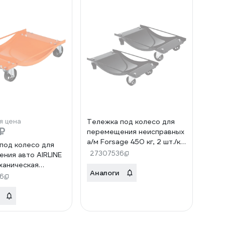
я цена
Тележка под колесо для
₽
перемещения неисправных
а/м Forsage 450 кг, 2 шт./к-
под колесо для
т F-TRF0322 (MTRK60001)
27307536
ния авто AIRLINE
еханическая
Аналоги
6