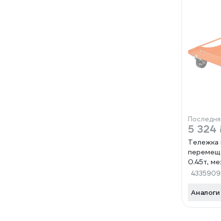
Последня
5 324 
Тележка 
перемеще
0.45т, м
ATFMC01
4335909
Аналоги