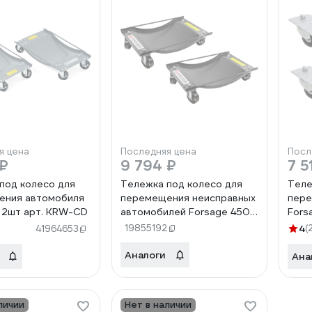
я цена
Последняя цена
Посл
 ₽
9 794 ₽
7 5
под колесо для
Тележка под колесо для
Теле
ения автомобиля
перемещения неисправных
пере
l 2шт арт. KRW-CD
автомобилей Forsage 450
Fors
кг, 2 шт. 48750 F-TRF0322
TC32
19855192
4
(
41964653
Аналоги
Ана
личии
Нет в наличии