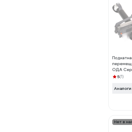
Подкатна
перемещ
ОДА Серв
T08015
5
(1)
Аналоги
Нет в на