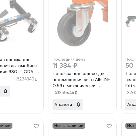
я тележка для
Последняя цена
Посл
11 384 ₽
50 
ения автомобиля
ис 680 кг ODA-
Тележка под колесо для
Теле
16234349
перемещения авто AIRLINE
авар
0.56т, механическая
Eqtr
ATFMC02
В00
43359444
370
Аналоги
Ана
личии
Нет в наличии
Нет