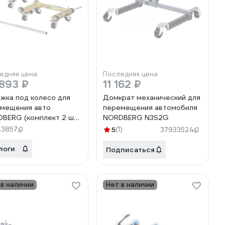
едняя цена
Последняя цена
893 ₽
11 162 ₽
жка под колесо для
Домкрат механический для
мещения авто
перемещения автомобиля
BERG (комплект 2 шт.)
NORDBERG N3S2G
8
23857
5
(1)
37933524
логи
Подписаться
 в наличии
Нет в наличии