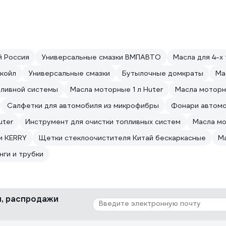
й Россия
Универсальные смазки ВМПАВТО
Масла для 4-х
укойл
Универсальные смазки
Бутылочные домкраты
Ма
пливной системы
Масла моторные 1 л Huter
Масла мотор
Салфетки для автомобиля из микрофибры
Фонари автомо
uter
Инструмент для очистки топливных систем
Масла мот
и KERRY
Щетки стеклоочистителя Китай бескаркасные
Ма
ги и трубки
ки, распродажи