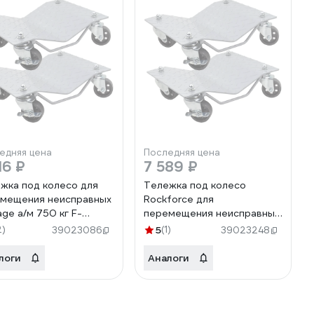
едняя цена
Последняя цена
16 ₽
7 589 ₽
жка под колесо для
Тележка под колесо
мещения неисправных
Rockforce для
age а/м 750 кг F-
перемещения неисправных
3(61971)
а/м, 750 кг RF-
2)
5
(1)
39023086
39023248
TC323(61979)
логи
Аналоги