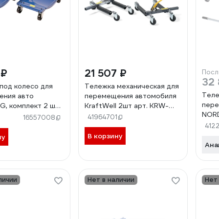
 ₽
21 507 ₽
Посл
32 
под колесо для
Тележка механическая для
Теле
ения авто
перемещения автомобиля
пере
, комплект 2 шт.,
KraftWell 2шт арт. KRW-
NORD
CDM
41964701
16557008
N3S
412
В корзину
ну
Ана
личии
Нет в наличии
Нет