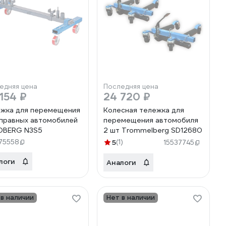
едняя цена
Последняя цена
154 ₽
24 720 ₽
жка для перемещения
Колесная тележка для
правных автомобилей
перемещения автомобиля
DBERG N3S5
2 шт Trommelberg SD12680
75558
5
(1)
15537745
логи
Аналоги
 в наличии
Нет в наличии