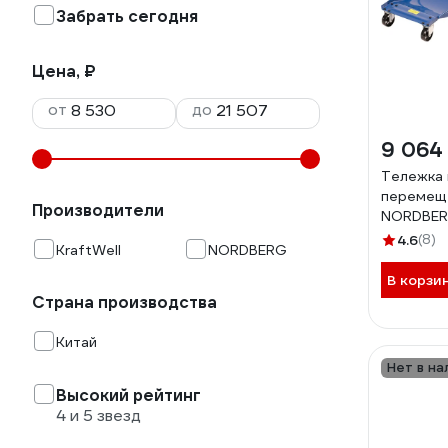
Забрать сегодня
Цена, ₽
от
до
9 064
Тележка 
перемещ
Производители
NORDBERG
N3S
4.6
(8)
KraftWell
NORDBERG
В корзи
Страна производства
Китай
Нет в на
Высокий рейтинг
4 и 5 звезд