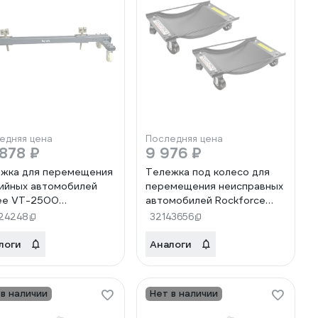
едняя цена
Последняя цена
878 ₽
9 976 ₽
жка для перемещения
Тележка под колесо для
ийных автомобилей
перемещения неисправных
ee VT-2500
автомобилей Rockforce
00000201907
450кг (2шт/к-т) RF-
24248
32143656
TRF0322(52780)
логи
Аналоги
 в наличии
Нет в наличии