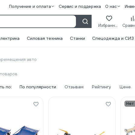
Получение и оплата
Сервис и поддержка
О нас
Инве
Избранное
лектрика
Силовая техника
Станки
Спецодежда и СИЗ
еремещения авто
 товаров
ь по:
По популярности
Отзывам
Рейтингу
Цене
Нет