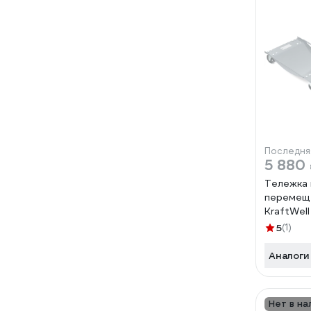
Последня
5 880
Тележка 
перемещ
KraftWel
5
(1)
Аналоги
Нет в на