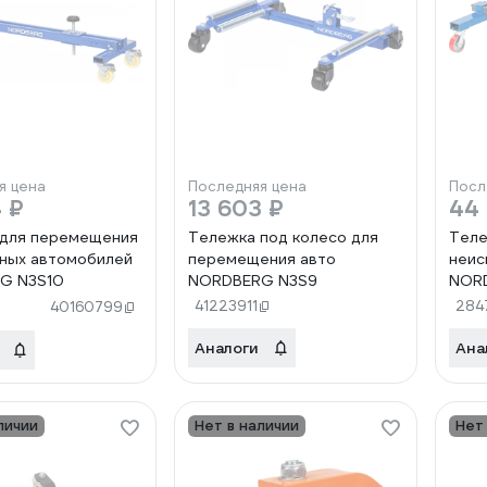
я цена
Последняя цена
Посл
 ₽
13 603 ₽
44 
 для перемещения
Тележка под колесо для
Теле
ных автомобилей
перемещения авто
неис
G N3S10
NORDBERG N3S9
NOR
41223911
284
40160799
Аналоги
Ана
личии
Нет в наличии
Нет