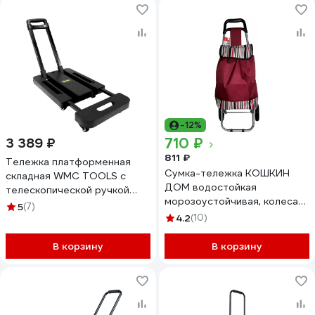
-12%
710 ₽
3 389 ₽
811 ₽
Тележка платформенная
Сумка-тележка КОШКИН
складная WMC TOOLS с
ДОМ водостойкая
телескопической ручкой
морозоустойчивая, колеса
(300х470/565мм) WMC-
5
(7)
ПВХ 14,5см, полоски, БОРДО
TH6001054(48315)
4.2
(10)
30-07-005
В корзину
В корзину