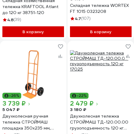
Складная хозяйственная
Складная тележка WORTEX
тележка KRAFTOOL Atlant
FT 1015 0323208
до 120 кг 38751-120
4.7
(107)
4.8
(39)
В корзину
В корзину
-26%
-22%
3 739 ₽
2 479 ₽
5 047 ₽
3 180 ₽
Двухколесная ручная
Двухколесная тележка
тележка СТРОЙМАШ
СТРОЙМАШ ТД-120.00.00
площадка 350x235 мм,
грузоподъемность 120 кг