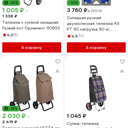
-25%
-10%
1 005 ₽
3 760 ₽
4 170 ₽
1 338 ₽
Складная ручная
Тележка с сумкой складная
двухколесная тележка А5
Рыжий кот Орнамент 110653
PT 90 нагрузка 90 кг,
4.3
(8)
размер платформы 393x406
4.5
(10)
мм 1006388
В корзину
В корзину
-16%
2 030 ₽
1 045 ₽
2 415 ₽
Сумка-тележка