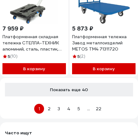
7 959 ₽
5 873 ₽
Платформенная складная
Платформенная тележка
тележка СТЕЛЛА-ТЕХНИК
Завод металлоизделий
алюминий, сталь, пластик,
METOS ТМ4 71311720
грузоподъемность 137 кг
5
(10)
5
(2)
FW-99HA
В корзину
В корзину
Показать еще 40
1
2
3
4
5
...
22
Часто ищут