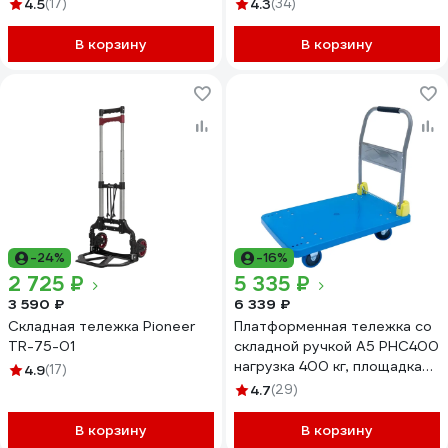
грузоподъемность 150 кг,
17025
4.5
(17)
4.3
(34)
ТР-01 17021
В корзину
В корзину
-24%
-16%
2 725 ₽
5 335 ₽
3 590 ₽
6 339 ₽
Складная тележка Pioneer
Платформенная тележка со
TR-75-01
складной ручкой А5 PHC400
нагрузка 400 кг, площадка
4.9
(17)
600x900 мм 1006387
4.7
(29)
В корзину
В корзину