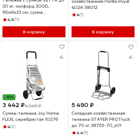
Тележка c сумкой VETTA до
хозяйственная Perilla Royal
30 кг, оксфорд 300D,
402A 58012
95x41x33 см, сумка
4
(1)
36,5x23x57 см, 45 л, колесо
4.5
(11)
d17 см 467-236
В корзину
В корзину
-15%
3 442 ₽
5 490 ₽
4 049 ₽
Сумка-тележка Joy Home
Складная хозяйственная
FLEXI, серебристая 10276
тележка STAYER PROTruck
до 70 кг 38755-70_z01
4
(2)
4.4
(9)