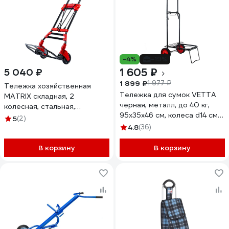
-4%
-19%
1 605 ₽
5 040 ₽
1 899 ₽
1 977 ₽
Тележка хозяйственная
Тележка для сумок VETTA
MATRIX складная, 2
черная, металл, до 40 кг,
колесная, стальная,
95x35x46 см, колеса d14 см
грузоподъемность 80 кг
5
(2)
467-152
98207
4.8
(36)
В корзину
В корзину