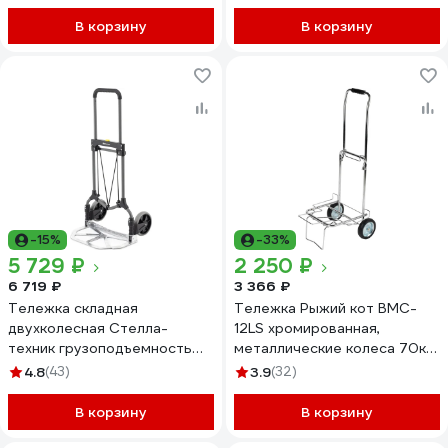
В корзину
В корзину
-15%
-33%
5 729 ₽
2 250 ₽
6 719 ₽
3 366 ₽
Тележка складная
Тележка Рыжий кот BMC-
двухколесная Стелла-
12LS хромированная,
техник грузоподъемность
металлические колеса 70кг
90 кг MS2
0 93522
4.8
(43)
3.9
(32)
В корзину
В корзину