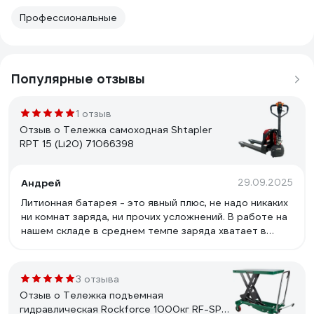
Профессиональные
Популярные отзывы
1 отзыв
Отзыв о Тележка самоходная Shtapler
RPT 15 (Li20) 71066398
Андрей
29.09.2025
Литионная батарея - это явный плюс, не надо никаких
ни комнат заряда, ни прочих усложнений. В работе на
нашем складе в среднем темпе заряда хватает в
среднем часа на 4-5, заряжается быстро. Качество
сборки приятно удивило, выполнено добротно. При
работе нет никаких посторонних вибраций, с
3 отзыва
нагрузкой справляется (заказывали пол года назад)
Отзыв о Тележка подъемная
гидравлическая Rockforce 1000кг RF-SPT