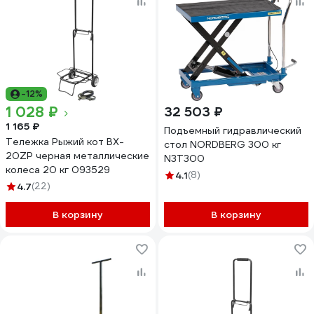
-12%
1 028 ₽
32 503 ₽
1 165 ₽
Подъемный гидравлический
Тележка Рыжий кот BX-
стол NORDBERG 300 кг
20ZP черная металлические
N3T300
колеса 20 кг 093529
4.1
(8)
4.7
(22)
В корзину
В корзину