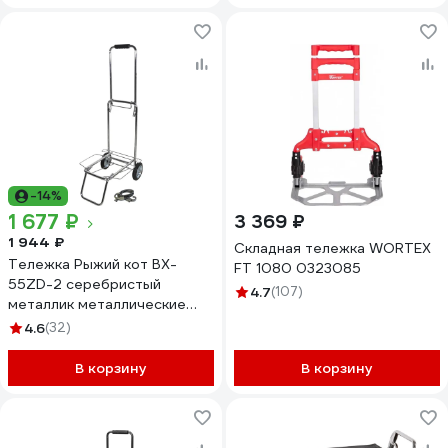
-14%
1 677 ₽
3 369 ₽
1 944 ₽
Складная тележка WORTEX
Тележка Рыжий кот BX-
FT 1080 0323085
55ZD-2 серебристый
4.7
(107)
металлик металлические
колеса 55 кг 0 93533
4.6
(32)
В корзину
В корзину