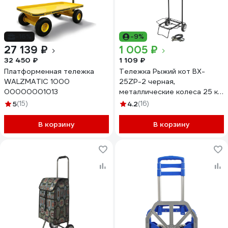
-16%
-9%
27 139 ₽
1 005 ₽
32 450 ₽
1 109 ₽
Платформенная тележка
Тележка Рыжий кот BX-
WALZMATIC 1000
25ZP-2 черная,
00000001013
металлические колеса 25 кг
093530
5
(15)
4.2
(16)
В корзину
В корзину