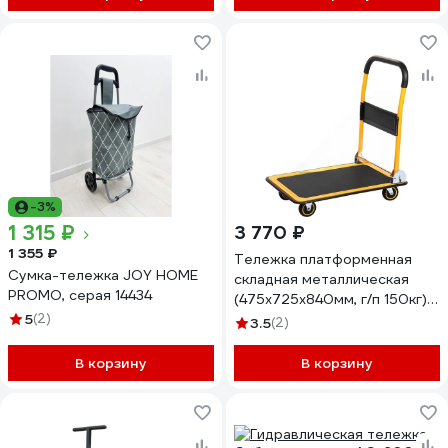
-3%
1 315 ₽
3 770 ₽
1 355 ₽
Тележка платформенная
Сумка-тележка JOY HOME
складная металлическая
PROMO, серая 14434
(475x725x840мм, г/п 150кг)
5
(2)
Эврика ER-64772 830178
3.5
(2)
В корзину
В корзину