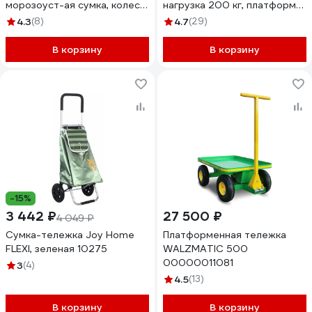
морозоуст-ая сумка, колеса
нагрузка 200 кг, платформа
ПВХ 14,5см, КЛЕТКА 30-07-
500x700 мм 1006386
4.3
(8)
4.7
(29)
002
В корзину
В корзину
-15%
3 442 ₽
27 500 ₽
4 049 ₽
Сумка-тележка Joy Home
Платформенная тележка
FLEXI, зеленая 10275
WALZMATIC 500
00000011081
3
(4)
4.5
(13)
В корзину
В корзину