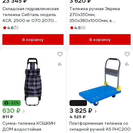
23 345 ₽
3 620 ₽
Складская гидравлическая
Тележка ручная Эврика
тележка Сибталь модель
270x350мм,
ACR, 2500 кг 070 2070
350x380x1000мм, в
2510
сл.виде:50x310x610мм, г/п
4.6
(5)
4.5
(4)
70кг) ER-82735 830180
В корзину
В корзину
-22%
-15%
630 ₽
3 825 ₽
811 ₽
4 525 ₽
Сумка-тележка КОШКИН
Платформенная тележка со
ДОМ водостойкая
складной ручкой А5 PHC200