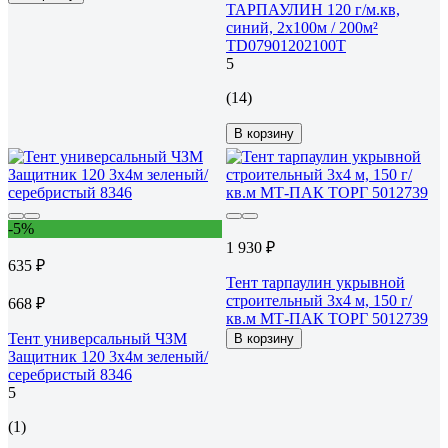
ТАРПАУЛИН 120 г/м.кв,
синий, 2x100м / 200м²
TD07901202100Т
5
(14)
В корзину
-5%
1 930 ₽
635 ₽
Тент тарпаулин укрывной
строительный 3x4 м, 150 г/
668 ₽
кв.м МТ-ПАК ТОРГ 5012739
Тент универсальный ЧЗМ
В корзину
Защитник 120 3х4м зеленый/
серебристый 8346
5
(1)