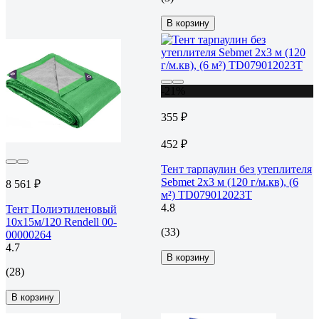
В корзину
-21%
355 ₽
452 ₽
Тент тарпаулин без утеплителя
Sebmet 2x3 м (120 г/м.кв), (6
8 561 ₽
м²) TD079012023Т
4.8
Тент Полиэтиленовый
10х15м/120 Rendell 00-
(33)
00000264
4.7
В корзину
(28)
В корзину