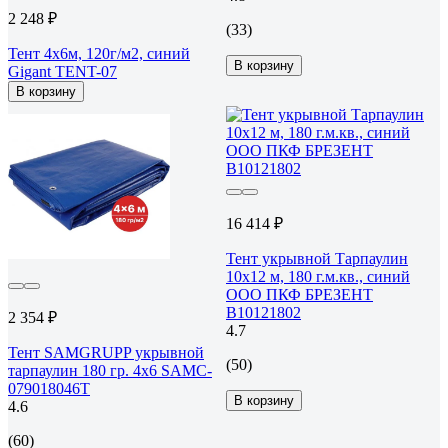
2 248 ₽
(33)
Тент 4х6м, 120г/м2, синий
В корзину
Gigant TENT-07
В корзину
16 414 ₽
Тент укрывной Тарпаулин
10х12 м, 180 г.м.кв., синий
ООО ПКФ БРЕЗЕНТ
В10121802
2 354 ₽
4.7
Тент SAMGRUPP укрывной
(50)
тарпаулин 180 гр. 4x6 SAMC-
079018046Т
В корзину
4.6
(60)