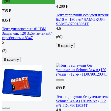
-12%
4 200 ₽
735 ₽
Тент тарпаулин без утеплителя
6x10 м, 180 г/м² SAMGRUPP
835 ₽
SAMC-079018061Т
4.6
Тент универсальный ЧЗМ
Защитник 120 3х5м зеленый/
(60)
серебристый 8347
5
В корзину
(2)
В корзину
699 ₽
Тент тарпаулин без утеплителя
Sebmet 3x4 м (120 г/м.кв), (12
м²) TD079012034Т
4.8