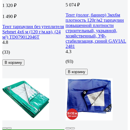
5 074 ₽
1 320 ₽
Тент (полог, баннер) 3мх6м
1 490 ₽
плотность 120г/м2 тарпаулин
повышенной плотности
Тент тарпаулин без утеплителя
строительный, укрывной,
Sebmet 4x6 м (120 г/м.кв), (24
хозяйственный, УФ-
м²) TD079012046Т
стабилизация, синий GAVIAL
4.8
2481
4.3
(33)
(93)
В корзину
В корзину