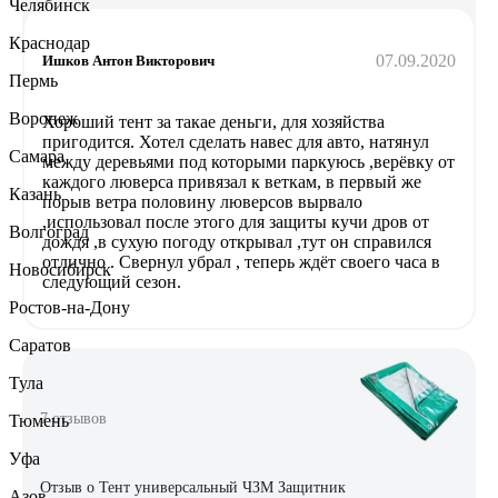
Челябинск
Краснодар
07.09.2020
Ишков Антон Викторович
Пермь
Воронеж
Хороший тент за такае деньги, для хозяйства
пригодится. Хотел сделать навес для авто, натянул
Самара
между деревьями под которыми паркуюсь ,верёвку от
каждого люверса привязал к веткам, в первый же
Казань
порыв ветра половину люверсов вырвало
,использовал после этого для защиты кучи дров от
Волгоград
дождя ,в сухую погоду открывал ,тут он справился
отлично . Свернул убрал , теперь ждёт своего часа в
Новосибирск
следующий сезон.
Ростов-на-Дону
Саратов
Тула
7 отзывов
Тюмень
Уфа
Отзыв о Тент универсальный ЧЗМ Защитник
Азов