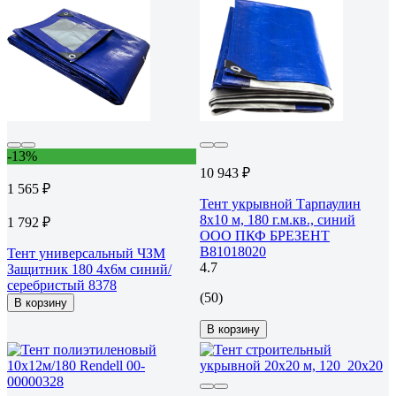
-13%
10 943 ₽
1 565 ₽
Тент укрывной Тарпаулин
8х10 м, 180 г.м.кв., синий
1 792 ₽
ООО ПКФ БРЕЗЕНТ
В81018020
Тент универсальный ЧЗМ
4.7
Защитник 180 4х6м синий/
серебристый 8378
(50)
В корзину
В корзину