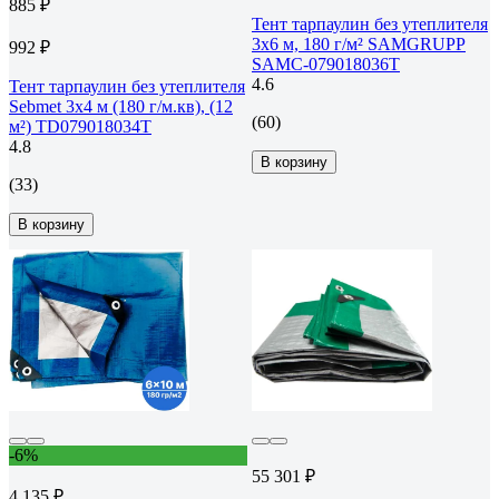
885 ₽
Тент тарпаулин без утеплителя
3x6 м, 180 г/м² SAMGRUPP
992 ₽
SAMC-079018036Т
4.6
Тент тарпаулин без утеплителя
Sebmet 3x4 м (180 г/м.кв), (12
(60)
м²) TD079018034Т
4.8
В корзину
(33)
В корзину
-6%
55 301 ₽
4 135 ₽