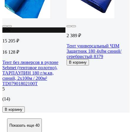
-6%
2 389 ₽
15 205 ₽
Тент универсальный ЧЗМ
Защитник 180 4х8м синий/
16 128 ₽
серебристый 8379
Тент без люверсов в рулоне
В корзину
Sebmet (тентовое полотно),
ТАРПАУЛИН 180 г/м.кв,
синий, 2x100м / 200м²
TD07901802100Т
5
(14)
В корзину
Показать еще 40