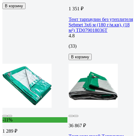
В корзину
1 351 ₽
Тент тарпаулин без утеплителя
Sebmet 3x6 м (180 г/м.кв), (18
м²) TD079018036Т
4.8
(33)
В корзину
-11%
36 867 ₽
1 289 ₽