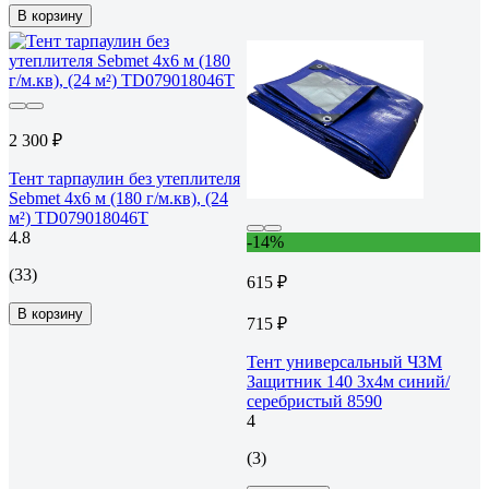
В корзину
2 300 ₽
Тент тарпаулин без утеплителя
Sebmet 4x6 м (180 г/м.кв), (24
м²) TD079018046Т
4.8
-14%
(33)
615 ₽
В корзину
715 ₽
Тент универсальный ЧЗМ
Защитник 140 3х4м синий/
серебристый 8590
4
(3)