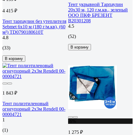
Тент укрывной Тарпаулин
20х30 м, 120 г.м.кв., зеленый
4 415 ₽
ООО ПКФ БРЕЗЕНТ
В20301208
Тент тарпаулин без утеплителя
4.5
Sebmet 6x10 м (180 г/м.кв), (60
м²) TD0790180610Т
(52)
4.8
В корзину
(33)
В корзину
1 843 ₽
Тент полиэтиленовый
огнеупорный 2х3м Rendell 00-
00004721
1
-6%
(1)
1 275 ₽