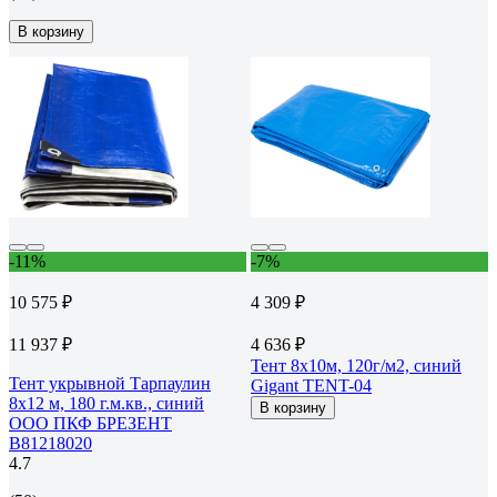
В корзину
-11%
-7%
10 575 ₽
4 309 ₽
11 937 ₽
4 636 ₽
Тент 8х10м, 120г/м2, синий
Тент укрывной Тарпаулин
Gigant TENT-04
8х12 м, 180 г.м.кв., синий
В корзину
ООО ПКФ БРЕЗЕНТ
В81218020
4.7