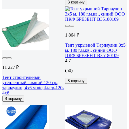
В корзину
1 864 ₽
Тент укрывной Тарпаулин 3х5
м, 180 г.м.кв., синий ООО
ПКФ БРЕЗЕНТ В35180109
4.7
11 227 ₽
(50)
Тент строительный
В корзину
утепленный зимний 120 гр.,
тарпаулин, 4x6 м utepl-tarp-120-
4x6
В корзину