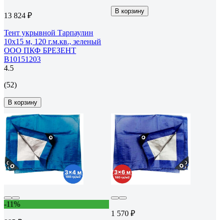
В корзину
13 824 ₽
Тент укрывной Тарпаулин
10х15 м, 120 г.м.кв., зеленый
ООО ПКФ БРЕЗЕНТ
В10151203
4.5
(52)
В корзину
-11%
1 570 ₽