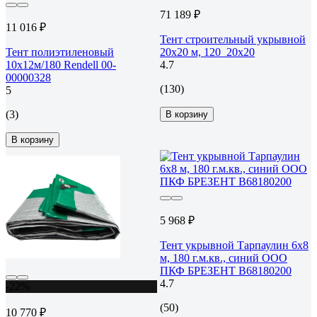
71 189 ₽
11 016 ₽
Тент строительный укрывной
Тент полиэтиленовый
20х20 м, 120_20х20
10х12м/180 Rendell 00-
4.7
00000328
(130)
5
(3)
В корзину
В корзину
5 968 ₽
Тент укрывной Тарпаулин 6х8
м, 180 г.м.кв., синий ООО
ПКФ БРЕЗЕНТ В68180200
4.7
-22%
(50)
10 770 ₽