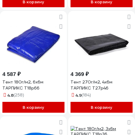
В корзину
В корзину
4 587 ₽
4 369 ₽
Тент 180г/м2, 6х6м
Тент 270г/м2, 4х6м
ТАРПИКС Т18р66
ТАРПИКС Т27р46
4.8
(258)
4.9
(184)
В корзину
В корзину