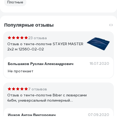
Плотные
Популярные отзывы
23 отзыва
Отзыв о тенте-полотне STAYER MASTER
2х2 м 12560-02-02
16.07.2020
Большаков Руслан Александрович
Не протекает
7 отзывов
Отзыв о тенте-полотне Biber c люверсами
4х6м, универсальный полимерный
влагозащитный 93283 тов-156786
07.09.2020
Ишков Антон Викторович