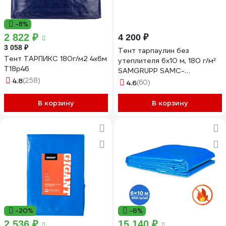
-8%
2 822 ₽
4 200 ₽
3 058 ₽
Тент тарпаулин без
Тент ТАРПИКС 180г/м2 4х6м
утеплителя 6x10 м, 180 г/м²
Т18р46
SAMGRUPP SAMC-
4.8
(258)
079018061Т
4.6
(60)
В корзину
В корзину
-20%
-6%
2 536 ₽
15 140 ₽