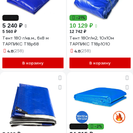
-6%
-21%
5 240 ₽
10 129 ₽
5 560 ₽
12 742 ₽
Тент 180 г/кв.м., 6x8 м
Тент 180г/м2, 10х10м
ТАРПИКС Т18р68
ТАРПИКС Т18р1010
4.8
(258)
4.8
(258)
В корзину
В корзину
-23%
-2%