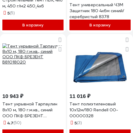
Строительный тент ПВХ, 4х6
Тент универсальный ЧЗМ
м, 450 г/м2 450_4х6
Защитник 180 4х6м синий/
5
(5)
серебристый 8378
В корзину
В корзину
10 943 ₽
11 016 ₽
Тент укрывной Тарпаулин
Тент полиэтиленовый
8х10 м, 180 г.м.кв., синий
10х12м/180 Rendell 00-
ООО ПКФ БРЕЗЕНТ
00000328
В81018020
4.7
(50)
5
(3)