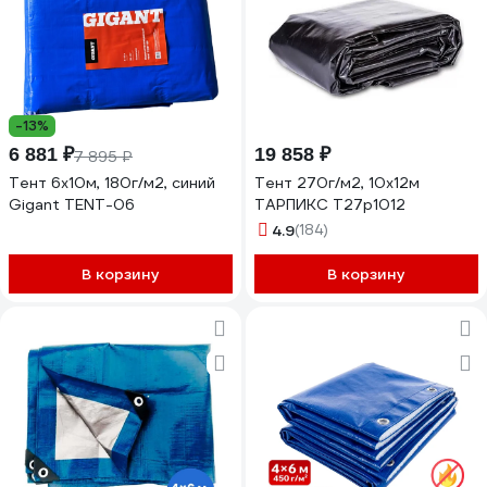
-13%
6 881 ₽
19 858 ₽
7 895 ₽
Тент 6х10м, 180г/м2, синий
Тент 270г/м2, 10х12м
Gigant TENT-06
ТАРПИКС Т27р1012
4.9
(184)
В корзину
В корзину