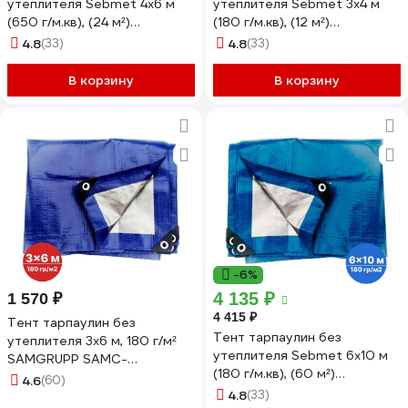
утеплителя Sebmet 4x6 м
утеплителя Sebmet 3x4 м
(650 г/м.кв), (24 м²)
(180 г/м.кв), (12 м²)
TD079065046П
TD079018034Т
4.8
(33)
4.8
(33)
В корзину
В корзину
-6%
4 135 ₽
1 570 ₽
4 415 ₽
Тент тарпаулин без
Тент тарпаулин без
утеплителя 3x6 м, 180 г/м²
утеплителя Sebmet 6x10 м
SAMGRUPP SAMC-
(180 г/м.кв), (60 м²)
079018036Т
4.6
(60)
TD0790180610Т
4.8
(33)