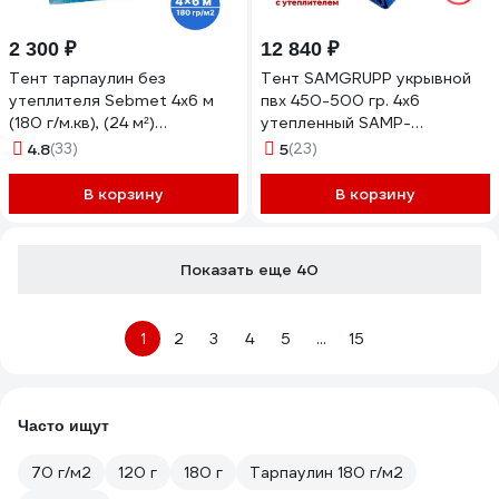
2 300 ₽
12 840 ₽
Тент тарпаулин без
Тент SAMGRUPP укрывной
утеплителя Sebmet 4x6 м
пвх 450-500 гр. 4x6
(180 г/м.кв), (24 м²)
утепленный SAMP-
TD079018046Т
079145046П
4.8
(33)
5
(23)
В корзину
В корзину
Показать еще 40
1
2
3
4
5
...
15
Часто ищут
70 г/м2
120 г
180 г
Тарпаулин 180 г/м2