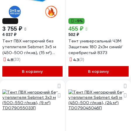
-7%
-9%
3 755 ₽
455 ₽
4 037 ₽
502 ₽
Тент ПВХ негорючий без
Тент универсальный ЧЗМ
утеплителя Sebmet 3x5 м
Защитник 180 2х3м синий/
(450-500 г/м.кв), (15 м²)
серебристый 8373
TD079045035П
4.8
(33)
4.3
(3)
В корзину
В корзину