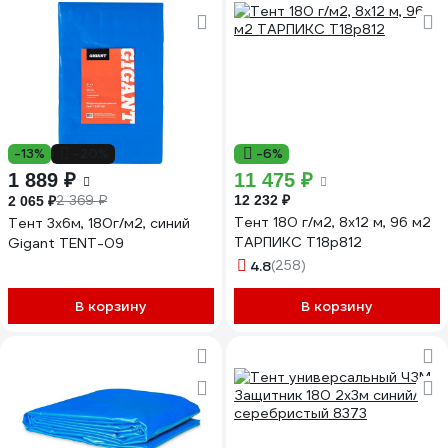
-13%
-20%
-6%
1 889 ₽
11 475 ₽
2 369 ₽
12 232 ₽
2 065 ₽
Тент 180 г/м2, 8x12 м, 96 м2
Тент 3х6м, 180г/м2, синий
ТАРПИКС Т18р812
Gigant TENT-09
4.8
(258)
В корзину
В корзину