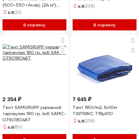
(500-550 г/м.кв), (24 м²)
4.8
(258)
TD079055046П
4.8
(33)
В корзину
В корзину
2 354 ₽
7 645 ₽
Тент SAMGRUPP укрывной
Тент 180г/м2, 6х10м
тарпаулин 180 гр. 4x6 SAMC-
ТАРПИКС Т18р610
079018046Т
4.8
(258)
4.6
(60)