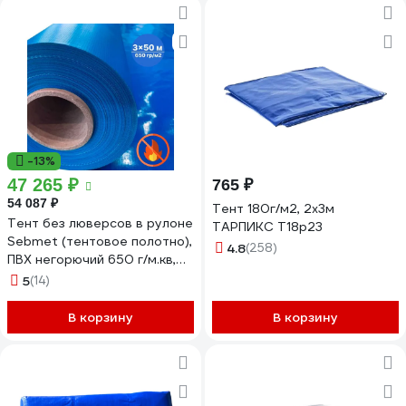
-13%
47 265 ₽
765 ₽
54 087 ₽
Тент 180г/м2, 2х3м
Тент без люверсов в рулоне
ТАРПИКС Т18р23
Sebmet (тентовое полотно),
4.8
(258)
ПВХ негорючий 650 г/м.кв,
синий, 3x50м / 150м²
5
(14)
TD0790650350П
В корзину
В корзину