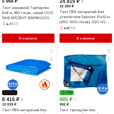
24 815 ₽
5 968 ₽
32 284 ₽
Тент укрывной Тарпаулин
Тент ПВХ негорючий без
6х8 м, 180 г.м.кв., синий ООО
утеплителя Sebmet 10x12 м
ПКФ БРЕЗЕНТ В68180200
(450-500 г/м.кв), (120 м²)
4.7
(50)
TD07904501012П
4.8
(33)
В корзину
В корзину
-16%
-11%
8 415 ₽
885 ₽
10 039 ₽
992 ₽
Тент ПВХ негорючий без
Тент тарпаулин без