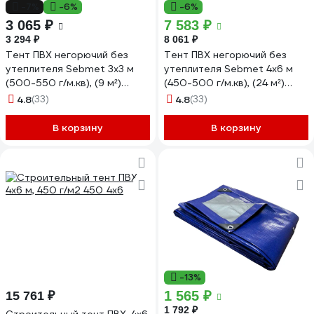
-7%
-6%
-6%
3 065 ₽
7 583 ₽
3 294 ₽
8 061 ₽
Тент ПВХ негорючий без
Тент ПВХ негорючий без
утеплителя Sebmet 3x3 м
утеплителя Sebmet 4x6 м
(500-550 г/м.кв), (9 м²)
(450-500 г/м.кв), (24 м²)
TD079055033П
TD079045046П
4.8
(33)
4.8
(33)
В корзину
В корзину
-13%
1 565 ₽
15 761 ₽
1 792 ₽