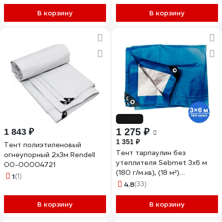
В корзину
В корзину
-6%
1 275 ₽
1 843 ₽
1 351 ₽
Тент полиэтиленовый
Тент тарпаулин без
огнеупорный 2х3м Rendell
утеплителя Sebmet 3x6 м
00-00004721
(180 г/м.кв), (18 м²)
1
(1)
TD079018036Т
4.8
(33)
В корзину
В корзину