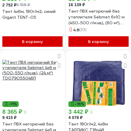
3 158 ₽
16 139 ₽
2 752 ₽
Тент ПВХ негорючий без
Тент 4х6м, 180г/м2, синий
утеплителя Sebmet 6x10 м
Gigant TENT-05
(450-500 г/м.кв), (60 м²)
TD0790450610П
4.8
(33)
В корзину
В корзину
-11%
-16%
8 365 ₽
3 442 ₽
9 415 ₽
4 078 ₽
Тент ПВХ негорючий без
Тент 180г/м2, 4х8м
утеплителя Sebmet 4x6 м
ТАРПИКС Т18р48