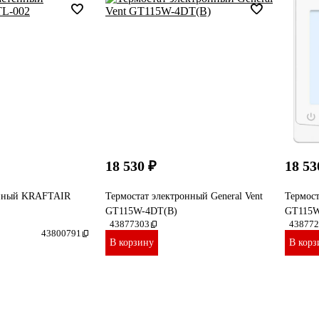
18 530 ₽
18 53
енный KRAFTAIR
Термостат электронный General Vent
Термост
GT115W-4DT(B)
GT115
43877303
438772
43800791
В корзину
В корз