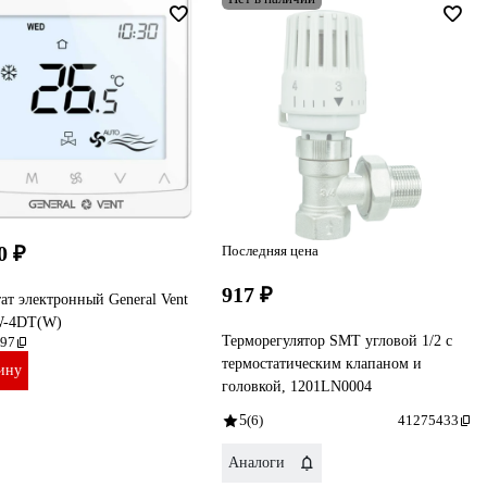
0 ₽
Последняя цена
917 ₽
ат электронный General Vent
W-4DT(W)
Терморегулятор SMT угловой 1/2 с
97
термостатическим клапаном и
ину
головкой, 1201LN0004
5
(6)
41275433
Аналоги