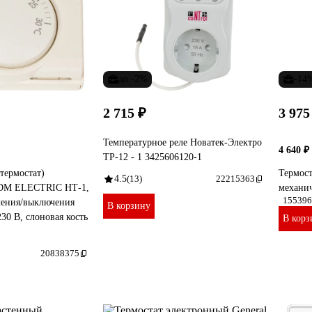
до -2%
-14
2 715 ₽
3 975
Температурное реле Новатек-Электро
4 640 ₽
ТР-12 - 1 3425606120-1
термостат)
Термост
4.5
(13)
22215363
TDM ELECTRIC НТ-1,
механи
155396
чения/выключения
В корзину
230 В, слоновая кость
В корз
20838375