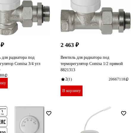
 ₽
2 463 ₽
 для радиатора под
Вентиль для радиатора под
гулятор Comisa 3/4 угл
терморегулятор Comisa 1/2 прямой
9
8821313
88
2
(1)
20667118
ину
В корзину