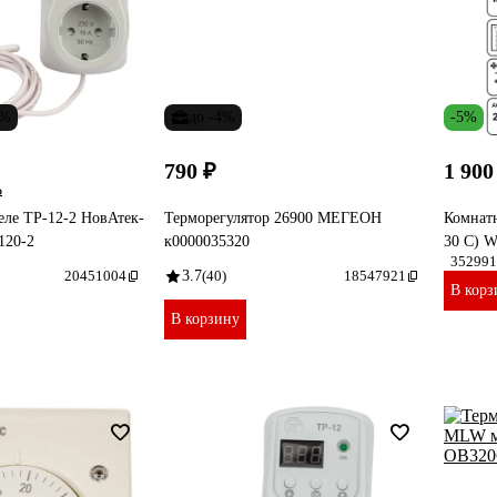
7%
до -4%
-5%
790 ₽
1 900
₽
еле ТР-12-2 НовАтек-
Терморегулятор 26900 МЕГЕОН
Комнатн
120-2
к0000035320
30 C) 
352991
20451004
3.7
(40)
18547921
В корз
В корзину