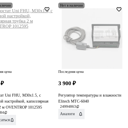
наличии
Нет в наличии
яя цена
Последняя цена
 ₽
3 900 ₽
ат Uni FHU, M30x1.5, с
Регулятор температуры и влажности
й настройкой, капиллярная
Elitech MTC-6040
24994863
 2 м OVENTROP 1012595
84
Аналоги
аться