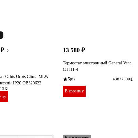
%
 ₽
13 580 ₽
Термостат электронный General Vent
GT111-4
ат Orbis Orbis Clima MLW
5
(8)
43877309
ческий IP20 OB320622
15
В корзину
ину
Нет в наличии