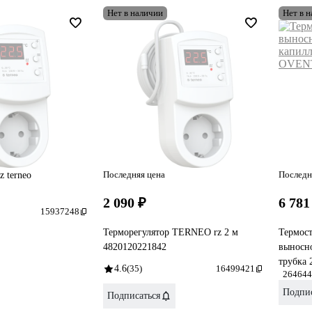
Нет в наличии
Нет в 
Последняя цена
Последн
z terneo
2 090 ₽
6 781
15937248
Терморегулятор TERNEO rz 2 м
Термост
4820120221842
выносно
трубка
4.6
(35)
16499421
264644
Подпис
Подписаться