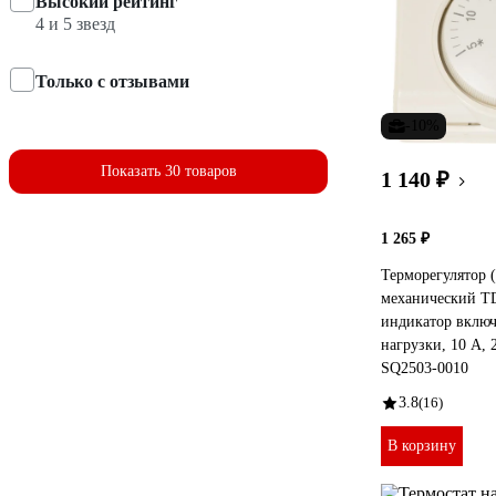
Высокий рейтинг
4 и 5 звезд
Только с отзывами
-10%
Показать 30 товаров
1 140 ₽
1 265 ₽
Терморегулятор (
механический 
индикатор вклю
нагрузки, 10 А, 
SQ2503-0010
3.8
(16)
В корзину