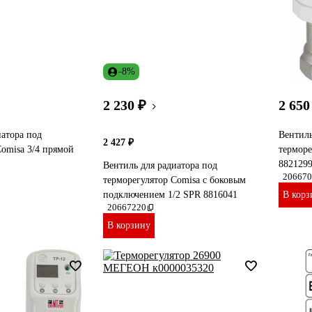
-8%
2 230 ₽
2 650
иатора под
Вентиль
2 427 ₽
Comisa 3/4 прямой
терморе
882129
Вентиль для радиатора под
206670
терморегулятор Comisa с боковым
подключением 1/2 SPR 8816041
В корз
20667220
В корзину