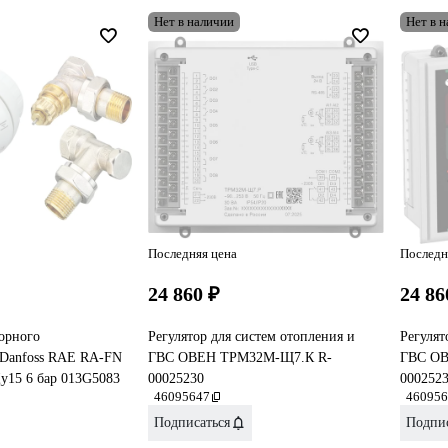
Нет в наличии
Нет в 
Последняя цена
Последн
24 860 ₽
24 86
орного
Регулятор для систем отопления и
Регулят
 Danfoss RAE RA-FN
ГВС ОВЕН ТРМ32М-Щ7.К R-
ГВС ОВ
у15 6 бар 013G5083
00025230
000252
46095647
460956
Подписаться
Подпис