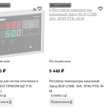
наличии
Нет в наличии
яя цена
Последняя цена
0 ₽
9 440 ₽
ор для систем отопления и
Регулятор температуры канальный
ЕН ТРМ32М-Щ7.Р R-
Завод RGP (230В, 30А, IP30) РТК-30-
31
М
65
41049611
аться
Подписаться