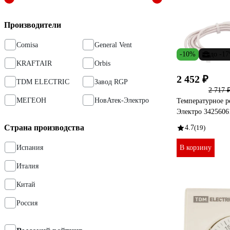
Производители
Comisa
General Vent
-10%
до -1
KRAFTAIR
Orbis
2 452 ₽
TDM ELECTRIC
Завод RGP
2 717 
МЕГЕОН
НовАтек-Электро
Температурное р
Электро 3425606
Страна производства
4.7
(19)
Испания
В корзину
Италия
Китай
Россия