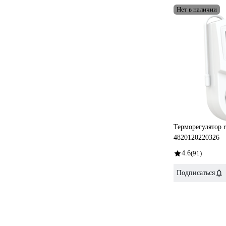
Нет в наличии
Терморегулятор r
4820120220326
4.6
(91)
Подписаться