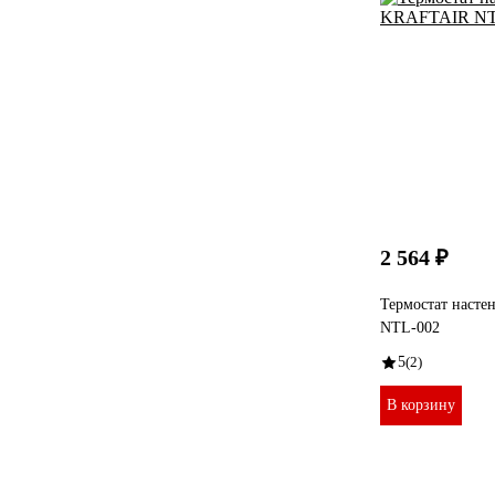
2 564 ₽
Термостат наст
NTL-002
5
(2)
В корзину