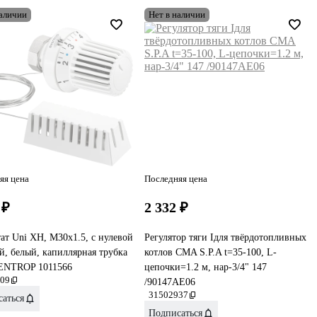
наличии
Нет в наличии
яя цена
Последняя цена
 ₽
2 332 ₽
ат Uni XH, M30x1.5, с нулевой
Регулятор тяги Iдля твёрдотопливных
й, белый, капиллярная трубка
котлов CMA S.P.A t=35-100, L-
ENTROP 1011566
цепочки=1.2 м, нар-3/4" 147
09
/90147AE06
31502937
аться
Подписаться