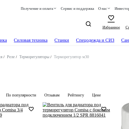
Получение и оплата
Сервис и поддержка
О нас
Инвесто
Избранное
С
ика
Силовая техника
Станки
Спецодежда и СИЗ
Сан
ия
/
Реле
/
Терморегуляторы
/
Терморегулятор м30
По популярности
Отзывам
Рейтингу
Цене