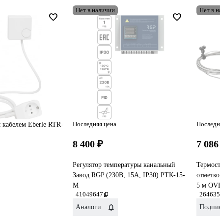
Нет в наличии
Нет в 
Последняя цена
Последн
 кабелем Eberle RTR-
8 400 ₽
7 086
Регулятор температуры канальный
Термост
Завод RGP (230В, 15А, IP30) РТК-15-
отметко
М
5 м OV
41049647
264635
Аналоги
Подпис