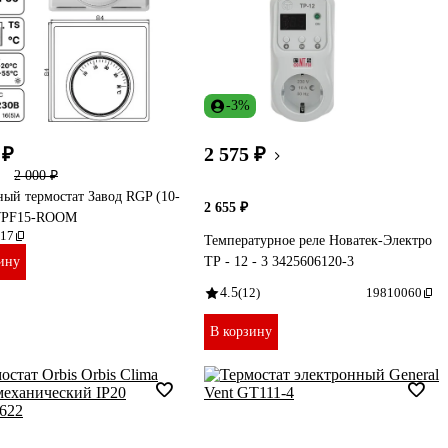
-3%
 ₽
2 575 ₽
2 000 ₽
ый термостат Завод RGP (10-
2 655 ₽
WPF15-ROOM
17
Температурное реле Новатек-Электро
ину
ТР - 12 - 3 3425606120-3
4.5
(12)
19810060
В корзину