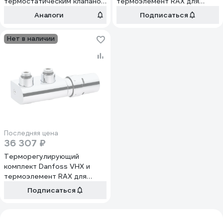
термостатическим клапаном
термоэлемент RAX для
и головкой 1202SN0004
дизайн-радиаторов и
Аналоги
Подписаться
полотенцесушителей белый
прямой 013G4278
Нет в наличии
Последняя цена
36 307 ₽
Терморегулирующий
комплект Danfoss VHX и
термоэлемент RAX для
дизайн-радиаторов и
Подписаться
полотенцесушителей
прямой 013G4279