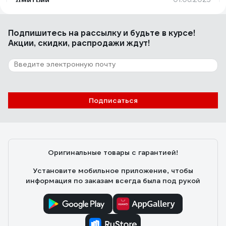
Дмитрий
Точность, простота
Подпишитесь
на рассылку
и будьте в курсе!
Акции, скидки, распродажи ждут!
9 отзывов
Отзыв о температурном реле Реле и
Автоматика ТР-79М A8223-34129696
майзенберг леонид
29.11.2021
Подписаться
Аккуратно сделан, компактный. Показывает текущую
температуру с выносного датчика-удобно для
настройки. Индикация понятная и информативная в
том числе по ошибкам
Оригинальные товары с гарантией!
Установите мобильное приложение, чтобы
информация по заказам всегда была под рукой