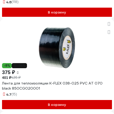
4.8
(118)
В корзину
-8%
-14%
375 ₽
436 ₽
401 ₽
Лента для теплоизоляции K-FLEX 038-025 PVC AT 070
black 850CG020001
4.7
(15)
В корзину