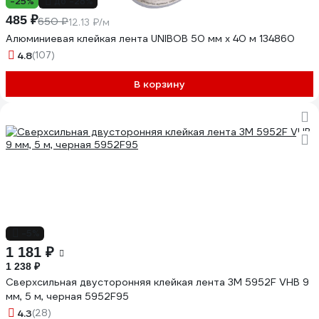
-25%
до -28%
485 ₽
650 ₽
12.13 ₽/м
Алюминиевая клейкая лента UNIBOB 50 мм х 40 м 134860
4.8
(107)
В корзину
-5%
1 181 ₽
1 238 ₽
Cверхсильная двусторонняя клейкая лента 3M 5952F VHB 9
мм, 5 м, черная 5952F95
4.3
(28)