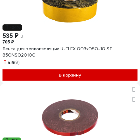
-24%
535 ₽
705 ₽
Лента для теплоизоляции K-FLEX 003x050-10 ST
850NS020100
4.9
(9)
В корзину