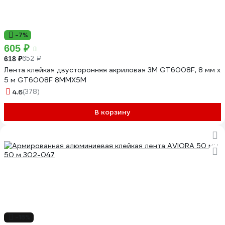
-7%
605 ₽
652 ₽
618 ₽
Лента клейкая двусторонняя акриловая 3М GT6008F, 8 мм х
5 м GT6008F 8MMX5M
4.6
(378)
В корзину
-18%