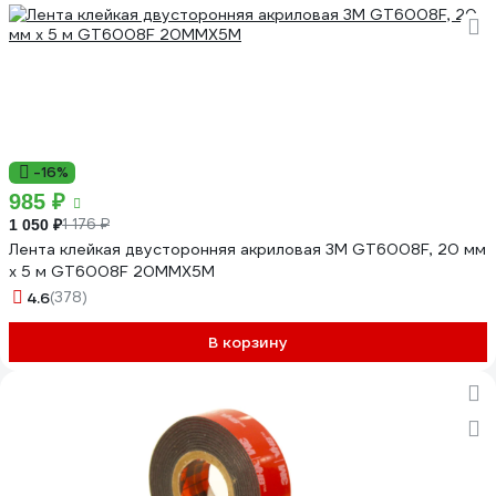
-16%
985 ₽
1 176 ₽
1 050 ₽
Лента клейкая двусторонняя акриловая 3М GT6008F, 20 мм
х 5 м GT6008F 20MMX5M
4.6
(378)
В корзину