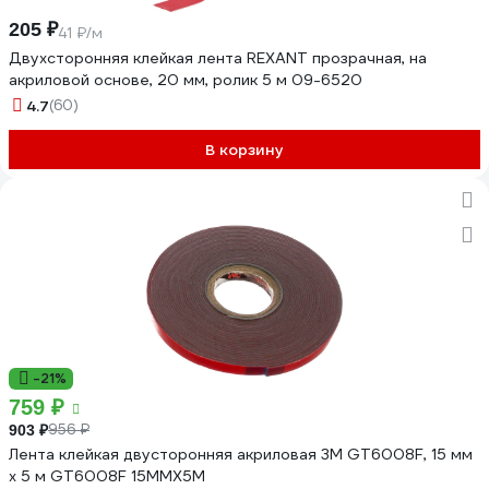
205 ₽
41 ₽/м
Двухсторонняя клейкая лента REXANT прозрачная, на
акриловой основе, 20 мм, ролик 5 м 09-6520
4.7
(60)
В корзину
-21%
759 ₽
956 ₽
903 ₽
Лента клейкая двусторонняя акриловая 3М GT6008F, 15 мм
х 5 м GT6008F 15MMX5M