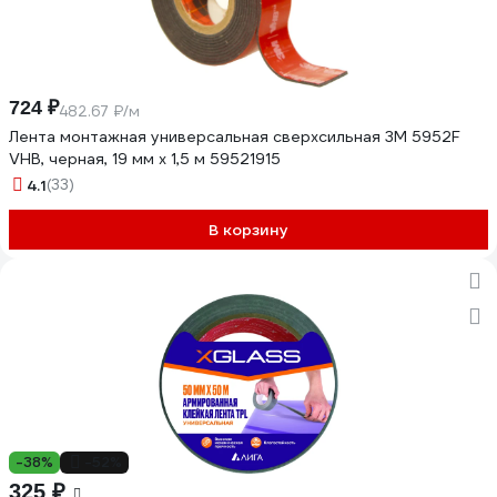
724 ₽
482.67 ₽/м
Лента монтажная универсальная сверхсильная 3М 5952F
VHB, черная, 19 мм х 1,5 м 59521915
4.1
(33)
В корзину
-38%
-52%
325 ₽