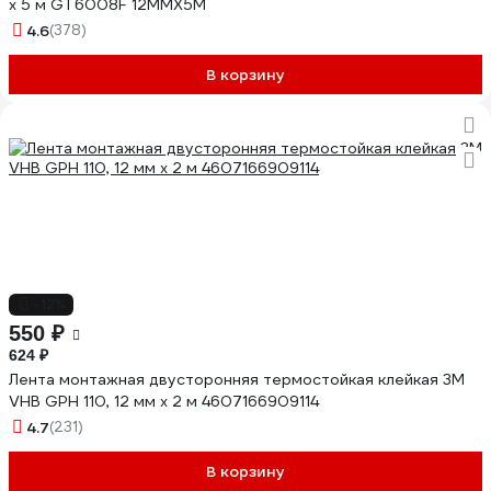
х 5 м GT6008F 12MMX5M
4.6
(378)
В корзину
-12%
550 ₽
624 ₽
Лента монтажная двусторонняя термостойкая клейкая 3М
VHB GPH 110, 12 мм х 2 м 4607166909114
4.7
(231)
В корзину