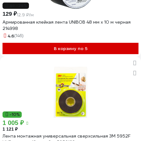
до -24%
129 ₽
12.9 ₽/м
Армированная клейкая лента UNIBOB 48 мм х 10 м черная
214998
4.6
(146)
В корзину по 5
-10%
1 005 ₽
1 121 ₽
Лента монтажная универсальная сверхсильная 3М 5952F