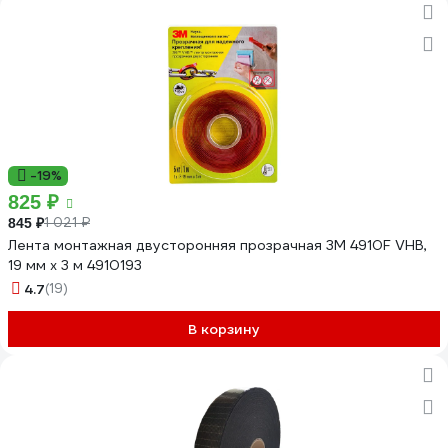
-19%
825 ₽
1 021 ₽
845 ₽
Лента монтажная двусторонняя прозрачная 3М 4910F VHB,
19 мм х 3 м 4910193
4.7
(19)
В корзину