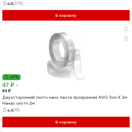
4.6
(378)
В корзину
-27%
47 ₽
64 ₽
Двухсторонний скотч нано лента прозрачная AVG 3см Х 2м
Нанао скотч 2м
4.5
(19)
В корзину