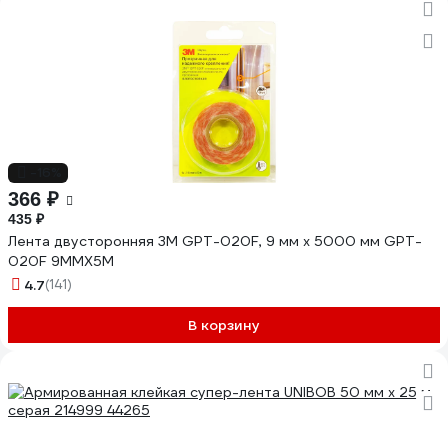
-16%
366 ₽
435 ₽
Лента двусторонняя 3М GPT-020F, 9 мм х 5000 мм GPT-
020F 9MMX5M
4.7
(141)
В корзину