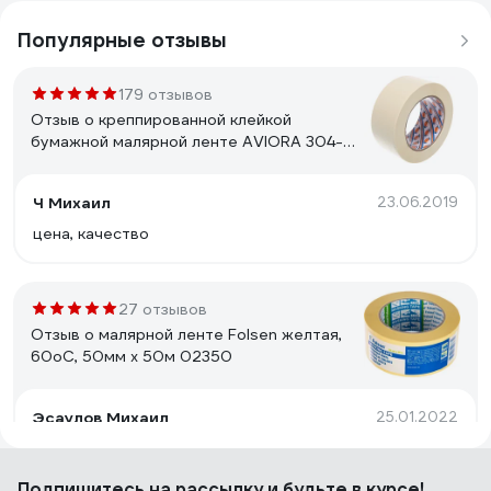
Популярные отзывы
179 отзывов
Отзыв о креппированной клейкой
бумажной малярной ленте AVIORA 304-
010
Ч Михаил
23.06.2019
цена, качество
27 отзывов
Отзыв о малярной ленте Folsen желтая,
60oC, 50мм x 50м 02350
Эсаулов Михаил
25.01.2022
Качество. Прилипает к любой поверхности. Плотный.
Подпишитесь
на рассылку
и будьте в курсе!