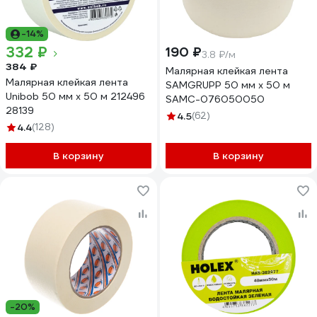
-14%
332 ₽
190 ₽
3.8 ₽/м
384 ₽
Малярная клейкая лента
Малярная клейкая лента
SAMGRUPP 50 мм х 50 м
Unibob 50 мм х 50 м 212496
SAMC-076050050
28139
4.5
(62)
4.4
(128)
В корзину
В корзину
-20%