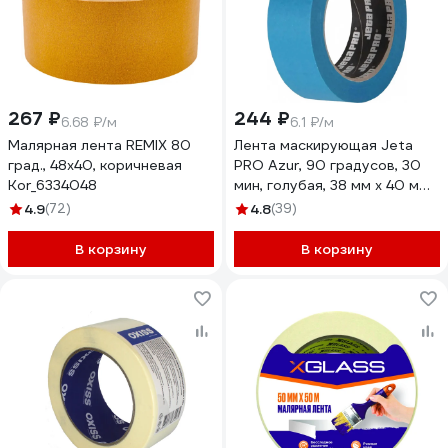
267 ₽
244 ₽
6.68 ₽/м
6.1 ₽/м
Малярная лента REMIX 80
Лента маскирующая Jeta
град., 48x40, коричневая
PRO Azur, 90 градусов, 30
Kor_6334048
мин, голубая, 38 мм x 40 м
58490/38
4.9
(72)
4.8
(39)
В корзину
В корзину