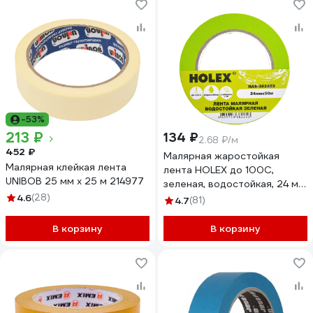
-53%
213 ₽
134 ₽
2.68 ₽/м
452 ₽
Малярная жаростойкая
Малярная клейкая лента
лента HOLEX до 100С,
UNIBOB 25 мм х 25 м 214977
зеленая, водостойкая, 24 мм,
4.6
(28)
50 м HAS-382253
4.7
(81)
В корзину
В корзину