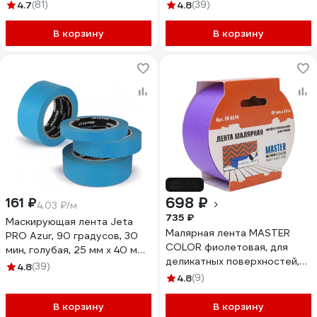
50 м HAS-382246
58490/19
4.7
(81)
4.8
(39)
В корзину
В корзину
-5%
698 ₽
161 ₽
4.03 ₽/м
735 ₽
Маскирующая лента Jeta
Малярная лента MASTER
PRO Azur, 90 градусов, 30
COLOR фиолетовая, для
мин, голубая, 25 мм x 40 м
деликатных поверхностей,
58490/25
4.8
(39)
48 мм x 25 м 30-6514
4.8
(9)
В корзину
В корзину