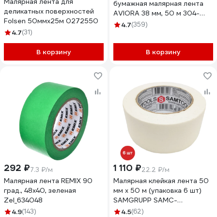
Малярная лента для
бумажная малярная лента
деликатных поверхностей
AVIORA 38 мм, 50 м 304-
Folsen 50ммх25м 0272550
009
4.7
(359)
4.7
(31)
В корзину
В корзину
292 ₽
1 110 ₽
7.3 ₽/м
22.2 ₽/м
Малярная лента REMIX 90
Малярная клейкая лента 50
град., 48x40, зеленая
мм х 50 м (упаковка 6 шт)
Zel_634048
SAMGRUPP SAMC-
076050050-6
4.9
(143)
4.5
(62)