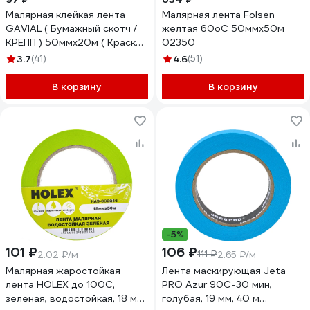
Малярная клейкая лента
Малярная лента Folsen
GAVIAL ( Бумажный скотч /
желтая 60oC 50ммx50м
КРЕПП ) 50ммх20м ( Краска
02350
и защита стен ) 2164
3.7
(41)
4.6
(51)
В корзину
В корзину
-5%
101 ₽
106 ₽
111 ₽
2.02 ₽/м
2.65 ₽/м
Малярная жаростойкая
Лента маскирующая Jeta
лента HOLEX до 100С,
PRO Azur 90С-30 мин,
зеленая, водостойкая, 18 мм,
голубая, 19 мм, 40 м