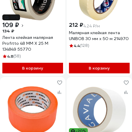
-19%
109 ₽
212 ₽
4.24 ₽/м
134 ₽
Малярная клейкая лента
Лента клейкая малярная
UNIBOB 30 мм х 50 м 214970
Profitto 48 ММ Х 25 М
4.4
(128)
134849 55770
4.8
(58)
В корзину
В корзину
-20%