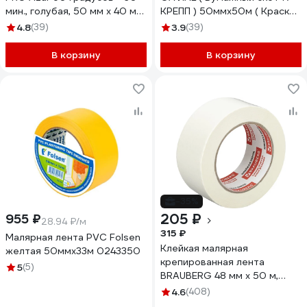
мин., голубая, 50 мм х 40 м
КРЕПП ) 50ммх50м ( Краска
58490/50
и защита стен ) 317
4.8
(39)
3.9
(39)
В корзину
В корзину
-35%
205 ₽
955 ₽
28.94 ₽/м
315 ₽
Малярная лента PVC Folsen
Клейкая малярная
желтая 50ммx33м 0243350
крепированная лента
5
(5)
BRAUBERG 48 мм х 50 м,
реальная длина,
4.6
(408)
профессиональная 226426