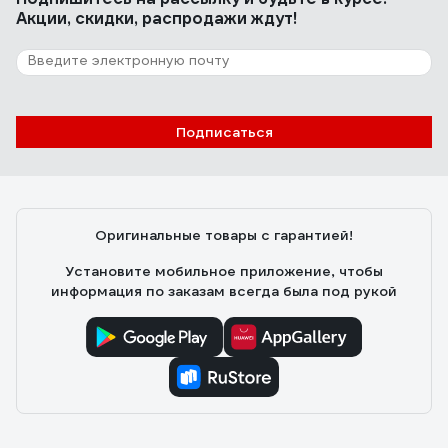
Акции, скидки, распродажи ждут!
11 отзывов
Отзыв о маскирующей ленте Jeta PRO
Azur 90 градусов - 30 мин., голубая, 50
мм, 40 м 58490/50
КОТ
24.06.2025
Подписаться
стойкий . не деградирует. долго сидит на материале и
не гадит липким слоем.
Оригинальные товары с гарантией!
Установите мобильное приложение, чтобы
информация по заказам всегда была под рукой