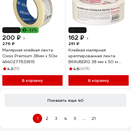
-28%
-22%
-35%
200 ₽
162 ₽
276 ₽
251 ₽
Малярная клейкая лента
Клейкая малярная
Oxiss Premium 38мм х 50м
креппированная лента
4640277633615
BRAUBERG 38 мм х 50 м
226427
4.3
(61)
4.6
(408)
В корзину
В корзину
Показать еще 40
1
2
3
4
5
...
21