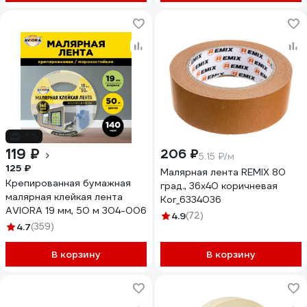
-5%
119 ₽
206 ₽
5.15 ₽/м
125 ₽
Малярная лента REMIX 80
Крепированная бумажная
град., 36x40 коричневая
малярная клейкая лента
Kor_6334036
AVIORA 19 мм, 50 м 304-006
4.9
(72)
4.7
(359)
В корзину
В корзину