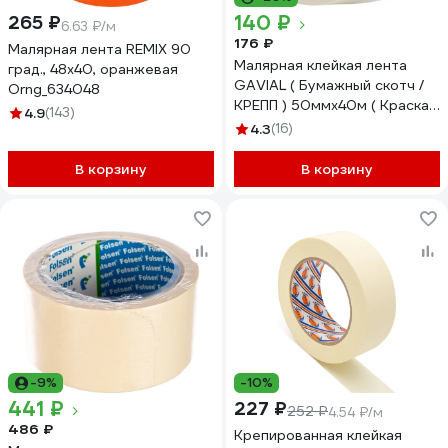
140 ₽
265 ₽
6.63 ₽/м
176 ₽
Малярная лента REMIX 90
Малярная клейкая лента
град., 48x40, оранжевая
GAVIAL ( Бумажный скотч /
Orng_634048
КРЕПП ) 50ммх40м ( Краска
4.9
(143)
и защита стен ) 1539
4.3
(16)
В корзину
В корзину
-9%
-10%
441 ₽
227 ₽
252 ₽
4.54 ₽/м
486 ₽
Крепированная клейкая