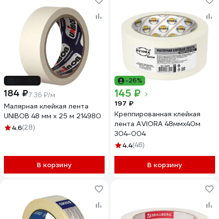
до -5%
-26%
145 ₽
184 ₽
7.36 ₽/м
197 ₽
Малярная клейкая лента
Креппированная клейкая
UNIBOB 48 мм х 25 м 214980
лента AVIORA 48ммх40м
4.6
(28)
304-004
4.4
(46)
В корзину
В корзину