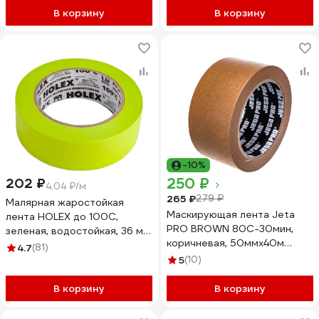
В корзину
В корзину
-10%
250 ₽
202 ₽
4.04 ₽/м
265 ₽
279 ₽
Малярная жаростойкая
Маскирующая лента Jeta
лента HOLEX до 100С,
PRO BROWN 80С-30мин,
зеленая, водостойкая, 36 мм,
коричневая, 50ммx40м
50 м HAS-382260
4.7
(81)
58180/50
5
(10)
В корзину
В корзину