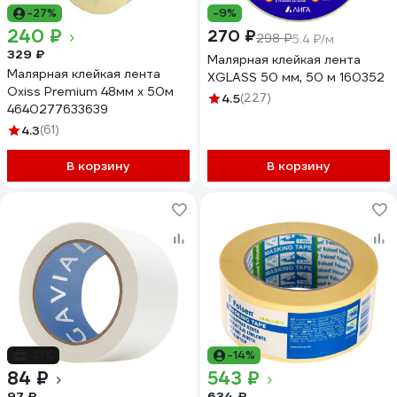
-27%
-9%
240 ₽
270 ₽
298 ₽
5.4 ₽/м
329 ₽
Малярная клейкая лента
Малярная клейкая лента
XGLASS 50 мм, 50 м 160352
Oxiss Premium 48мм х 50м
4.5
(227)
4640277633639
4.3
(61)
В корзину
В корзину
-13%
-14%
84 ₽
543 ₽
97 ₽
634 ₽