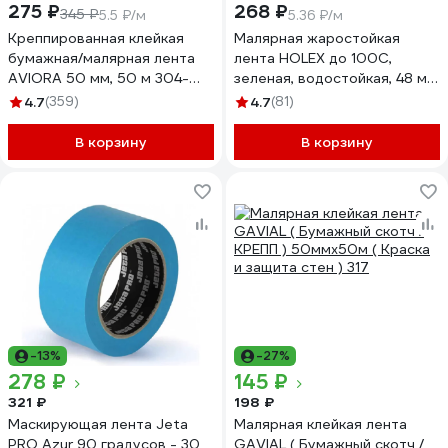
275 ₽
268 ₽
345 ₽
5.5 ₽/м
5.36 ₽/м
Креппированная клейкая
Малярная жаростойкая
бумажная/малярная лента
лента HOLEX до 100С,
AVIORA 50 мм, 50 м 304-
зеленая, водостойкая, 48 мм,
010
50 м HAS-382277
4.7
(359)
4.7
(81)
В корзину
В корзину
-13%
-27%
278 ₽
145 ₽
321 ₽
198 ₽
Маскирующая лента Jeta
Малярная клейкая лента
PRO Azur 90 градусов - 30
GAVIAL ( Бумажный скотч /