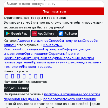
Подписаться
Оригинальные товары с гарантией!
Установите мобильное приложение, чтобы информация
по заказам всегда была под рукой
Каталог
Адреса магазинов
Способы получения
Способы
оплаты
Что улучшить?
Контакты
О
Компании
Поставщикам
Партнерам
Информация для
инвесторов
Организациям
Сервисный центр
ВсеИнструменты.ру
Наши закупки
Сервисные центры
производителей
Правила применения рекомендательных
технологий
Каталог товаров
Наши соцсети
Чат для бизнес-клиентов
Подать заявку
Вы принимаете условия
политики в отношении обработки
персональных данных
и
пользовательского соглашения
каждый раз, когда оставляете свои данные в любой форме