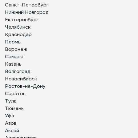
Санкт-Петербург
Михаил З.
12.02.2023
Нижний Новгород
Безумный, вибростойкий с грузами балансировки, возможно
Екатеринбург
доп.оборудование, качество наивысшее
Челябинск
Краснодар
Пермь
Воронеж
Самара
Казань
Волгоград
Новосибирск
Ростов-на-Дону
Саратов
Тула
Тюмень
Уфа
Азов
Аксай
Александров