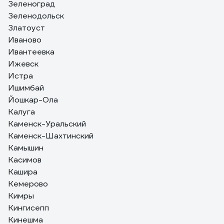
Зеленоград
Зеленодольск
Златоуст
Иваново
Ивантеевка
Ижевск
Истра
Ишимбай
Йошкар-Ола
Калуга
Каменск-Уральский
Каменск-Шахтинский
Камышин
Касимов
Кашира
Кемерово
Кимры
Кингисепп
Кинешма