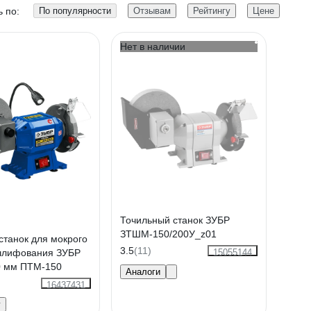
 по:
По популярности
Отзывам
Рейтингу
Цене
Нет в наличии
Точильный станок ЗУБР
ЗТШМ-150/200У_z01
станок для мокрого
3.5
(11)
 шлифования ЗУБР
15055144
0 мм ПТМ-150
Аналоги
16437431
у