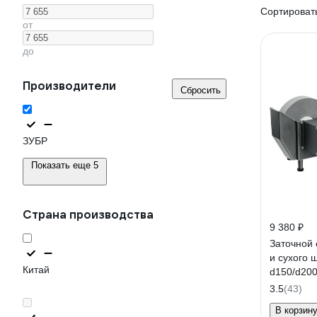
Сортировать
от
до
Производители
Сбросить
ЗУБР
Показать еще 5
Страна производства
9 380 ₽
Заточной 
и сухого
Китай
d150/d20
3.5
(43)
В корзин