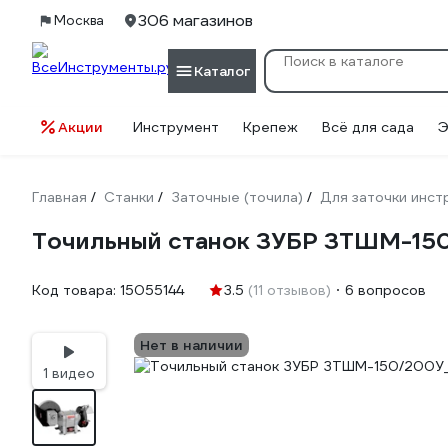
306 магазинов
Москва
Каталог
Акции
Инструмент
Крепеж
Всё для сада
Э
Главная
Станки
Заточные (точила)
Для заточки инст
/
/
/
Точильный станок ЗУБР ЗТШМ-15
Код товара:
15055144
3.5
(11 отзывов)
6 вопросов
Нет в наличии
1 видео