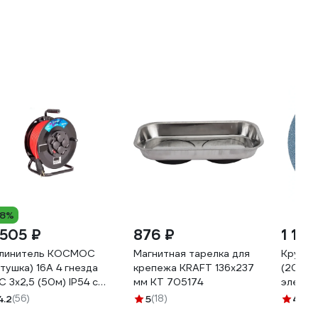
18%
 505 ₽
876 ₽
1 125
линитель КОСМОС
Магнитная тарелка для
Круг ш
атушка) 16А 4 гнезда
крепежа KRAFT 136х237
(200х3
С 3х2,5 (50м) IP54 с
мм KT 705174
электр
землением УХз16
REDVER
4.2
(56)
5
(18)
4
(44)
Ksm50m-4g-Z(2,5)IP