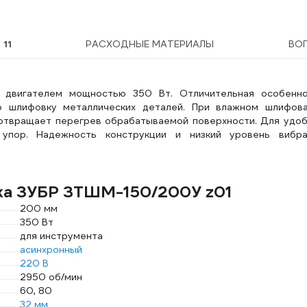
Ы
11
РАСХОДНЫЕ МАТЕРИАЛЫ
ВО
 двигателем мощностью 350 Вт. Отличительная особенно
ю шлифовку металлических деталей. При влажном шлифов
дотвращает перегрев обрабатываемой поверхности. Для удо
упор. Надежность конструкции и низкий уровень вибра
нка ЗУБР ЗТШМ-150/200У z01
200 мм
350 Вт
для инструмента
асинхронный
220 В
2950 об/мин
60, 80
32 мм