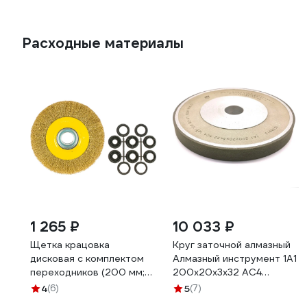
Расходные материалы
1 265 ₽
10 033 ₽
Щетка крацовка
Круг заточной алмазный
дисковая с комплектом
Алмазный инструмент 1A1
переходников (200 мм;
200x20x3х32 AC4
32 мм) Biber 70980
125/100 В2-01
4
(6)
5
(7)
тов-076225
CT00205070