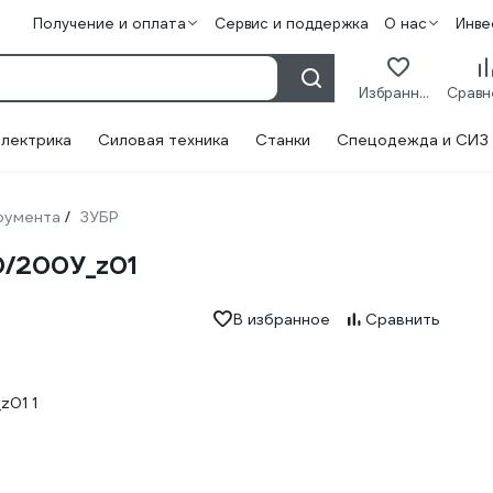
Получение и оплата
Сервис и поддержка
О нас
Инве
Избранное
лектрика
Силовая техника
Станки
Спецодежда и СИЗ
румента
ЗУБР
/
0/200У_z01
В избранное
Сравнить