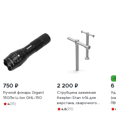
-
750 ₽
2 200 ₽
6
Ручной фонарь Gigant
Струбцина зажимная
Уд
150Лм Li-Ion GHL-150
Keepler-Stan tr14 для
(к
верстака, сварочного
ПВ
4
(35)
стола - 200 мм
за
4.6
(25)
УФ-00016347
YK