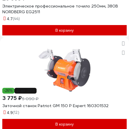
Электрическое профессиональное точило 250мм, 380В
NORDBERG EG2511
(44)
4.7
В корзину
-26%
до -29%
3 775 ₽
5 090 ₽
Заточной станок Patriot GM 150 P Expert 160301532
(12)
4.9
В корзину