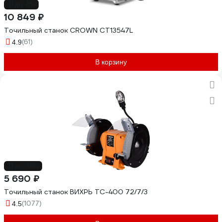
до -8%
10 849 ₽
Точильный станок CROWN CT13547L
(61)
4.9
В корзину
до -10%
5 690 ₽
Точильный станок ВИХРЬ ТС-400 72/7/3
(1077)
4.5