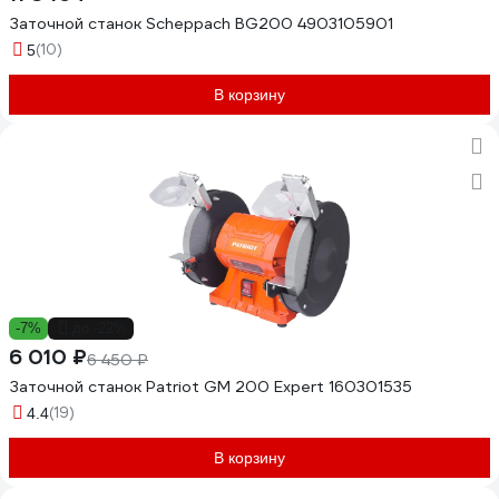
Заточной станок Scheppach BG200 4903105901
(10)
5
В корзину
-7%
до -22%
6 010 ₽
6 450 ₽
Заточной станок Patriot GM 200 Expert 160301535
(19)
4.4
В корзину