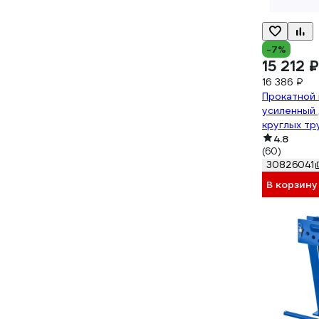
-7%
15 212 ₽
16 386 ₽
Прокатной
усиленный 
круглых тр
4.8
(60)
30826041
В корзину