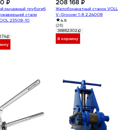
0 ₽
208 168 ₽
ый рычажный трубогиб
Желобонакатный станок VOLL
ержавеющей стали
V-Groover 1-8 2.24008
OOL 23508-10
4.9
(26)
36862302
274
В корзину
зину