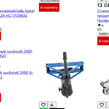
40332545
13 0
В корзину
ычажный ballu Super
Стано
12A НС-1706832
прока
Профе
23620
4
(8)
39651
В кор
₽
й трубогиб ЗУБР 6-
23