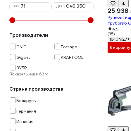
от
до
25 938 
Ручной гид
трубогиб G
4.5
(35)
Производители
16404127
CNIC
Forsage
В корзину
Gigant
KRAFTOOL
ЗУБР
Показать еще 63
Страна производства
Беларусь
Германия
Испания