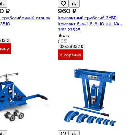
0 ₽
960 ₽
 трубогибочный станок
Компактный трубогиб ЗУБР
23510
Компакт 6-в-1, 6, 8, 10 мм, 1/4 -
3/8" 23525
4.6
813
(106)
32438832
зину
В корзину