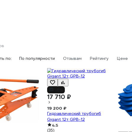
ов
ь по:
По популярности
Отзывам
Рейтингу
Цене
-8%
17 710 ₽
19 200 ₽
Гидравлический трубогиб
Gigant 12т GPB-12
4.5
(35)