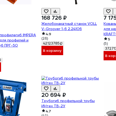
168 726 ₽
7 17
Желобонакатный станок VOLL
Кован
V-Groover 1-6 2.24106
для н
4.9
KRAFT
 профилегиб IMPERA
(26)
5
для профилей и
42123785
(5)
уб ПРГ-50
37271
В корзину
В кор
20 694 ₽
Трубогиб профильной трубы
ИНтех ТВ-2У
4.7
(42)