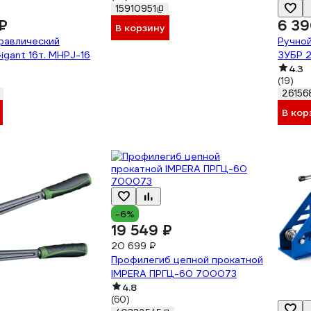
15910951
₽
6 39
В корзину
равлический
Ручной
igant 16т. MHPJ-16
ЗУБР 
4.3
(19)
26156
В кор
-6%
19 549 ₽
20 699 ₽
Профилегиб цепной прокатной
IMPERA ПРГЦ-60 700073
4.8
(60)