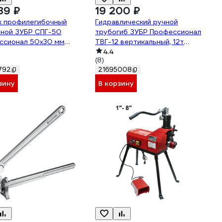
89 ₽
19 200 ₽
к профилегибочный
Гидравлический ручной
тной ЗУБР СПГ-50
трубогиб ЗУБР Профессионал
ссионал 50x30 мм
ТВГ-12 вертикальный, 12т
-50
43078-12_z01
4.4
(8)
792
21695008
зину
В корзину