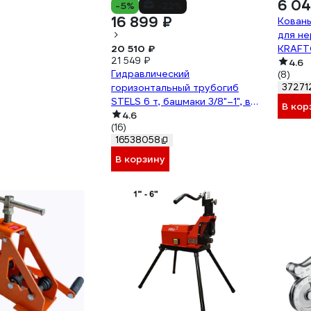
6 04
-5%
-22%
16 899 ₽
Кован
для н
20 510 ₽
KRAFT
21 549 ₽
4.6
Гидравлический
(8)
горизонтальный трубогиб
37271
STELS 6 т, башмаки 3/8"–1", в
В кор
металлическом кейсе 18146
4.6
(16)
16538058
В корзину