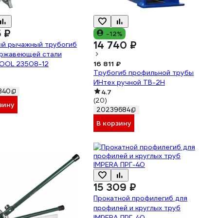
5 ₽
-12%
14 740 ₽
ый рычажный трубогиб
ержавеющей стали
OOL 23508-12
16 811 ₽
Трубогиб профильной трубы
ИНтех ручной ТВ-2Н
340
4.7
(20)
зину
20239684
В корзину
15 309 ₽
Прокатной профилегиб для
профилей и круглых труб
IMPERA ПРГ-40