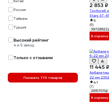
Китай
2 853 ₽
Россия
Трубогиб р
Stars ST-6
Тайвань
5
(6)
Турция
39728622
В корзину
Высокий рейтинг
4 и 5 звезд
Только с отзывами
11 445 
Арбалетны
22 мм 235
Показать 775 товаров
4.1
(7)
26157011
В корзину