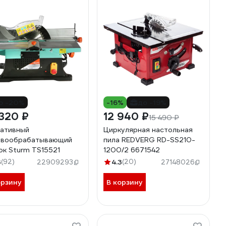
о -20%
-16%
до -19%
320 ₽
12 940 ₽
15 490 ₽
ативный
Циркулярная настольная
евообрабатывающий
пила REDVERG RD-SS210-
ок Sturm TS15521
1200/2 6671542
3
(92)
4.3
(20)
22909293
27148026
орзину
В корзину