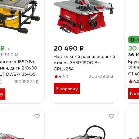
-
 ₽
20 490 ₽
30
36 1
91 990 ₽
Настольный распиловочный
Круг
ая пила 1850 Вт,
станок ЗУБР 1900 Вт
2255
мин, диск 210x30
СРЦ-254
011
LT DWE7485-QS
4
(41)
20572912
4.
)
16069222
В корзину
В к
ну