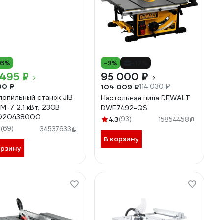
16%
-9%
-17%
 495 ₽
95 000 ₽
90 ₽
104 009 ₽
114 030 ₽
лопильный станок JIB
Настольная пила DEWALT
M-7 2.1 кВт, 230В
DWE7492-QS
4020438000
4.3
(93)
15854458
3
(69)
34537633
В корзину
орзину