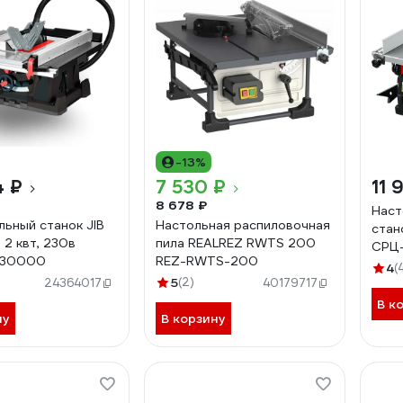
-13%
4 ₽
7 530 ₽
11 
8 678 ₽
Наст
льный станок JIB
Настольная распиловочная
стан
 2 квт, 230в
пила REALREZ RWTS 200
СРЦ
230000
REZ-RWTS-200
4
(
5
(2)
24364017
40179717
В к
ну
В корзину