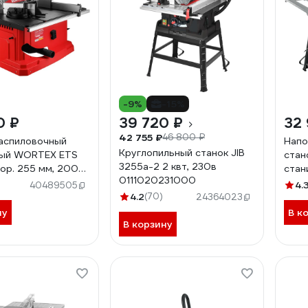
-9%
-15%
0 ₽
39 720 ₽
32
42 755 ₽
46 800 ₽
аспиловочный
Напо
Круглопильный станок JIB
ный WORTEX ETS
стан
3255a-2 2 квт, 230в
кор. 255 мм, 2000
стан
0111020231000
 об/мин 1329944
СРЦ
4.
40489505
4.2
(70)
24364023
ну
В к
В корзину