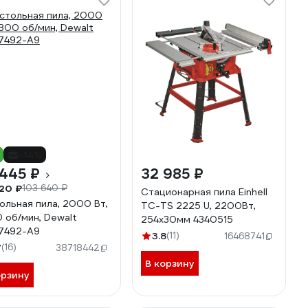
-14%
445 ₽
32 985 ₽
20 ₽
103 640 ₽
Стационарная пила Einhell
ольная пила, 2000 Вт,
TC-TS 2225 U, 2200Вт,
 об/мин, Dewalt
254x30мм 4340515
7492-A9
3.8
(11)
16468741
7
(16)
38718442
В корзину
орзину