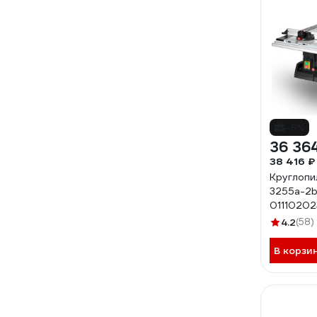
-5%
36 36
38 416 ₽
Круглопи
3255a-2b
0111020
4.2
(58)
В корзи