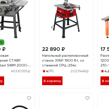
8%
0 ₽
22 890 ₽
17 
ковая
Напольный распиловочный
Расп
арная СТАВР
станок ЗУБР 1900 Вт, со
1200
tavr SWM 2000-
станиной СРЦ-254с
210-
00Вт, диск
4
(18)
4.
40330355
20211448
, 4800об/мин,
90/45), стол
ну
В корзину
В к
мм,кабель
а, оснас)
206