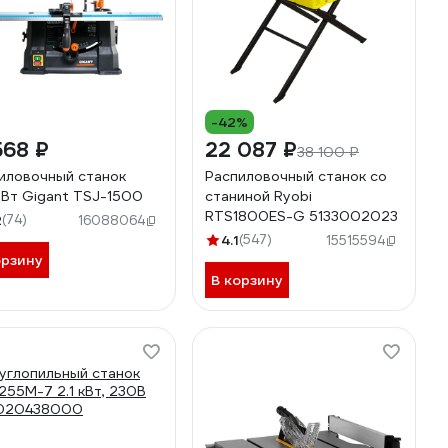
-42%
568 ₽
22 087 ₽
38 100 ₽
иловочный станок
Распиловочный станок со
Вт Gigant TSJ-1500
станиной Ryobi
RTS1800ES-G 5133002023
2
(74)
16088064
4.1
(547)
15515594
орзину
В корзину