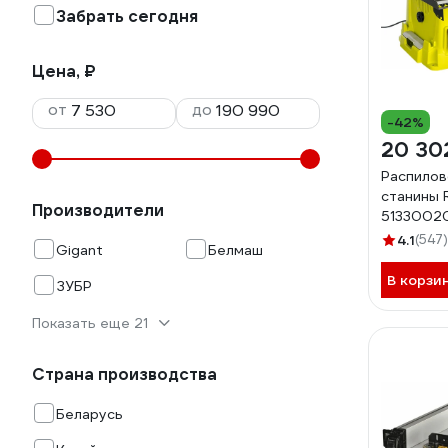
Забрать сегодня
Цена, ₽
от
до
-42%
20 30
Распилов
станины 
Производители
5133002
4.1
(547)
Gigant
Белмаш
В корзи
ЗУБР
Показать еще 21
Страна производства
Беларусь