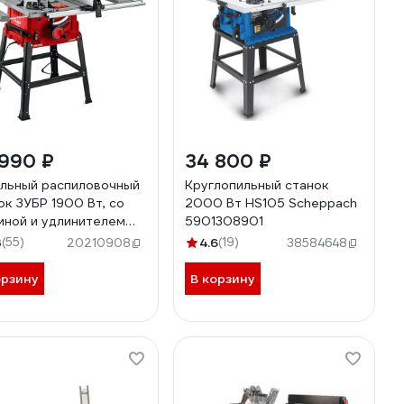
 990 ₽
34 800 ₽
льный распиловочный
Круглопильный станок
ок ЗУБР 1900 Вт, со
2000 Вт HS105 Scheppach
иной и удлинителем
5901308901
-254су
3
(55)
4.6
(19)
20210908
38584648
орзину
В корзину