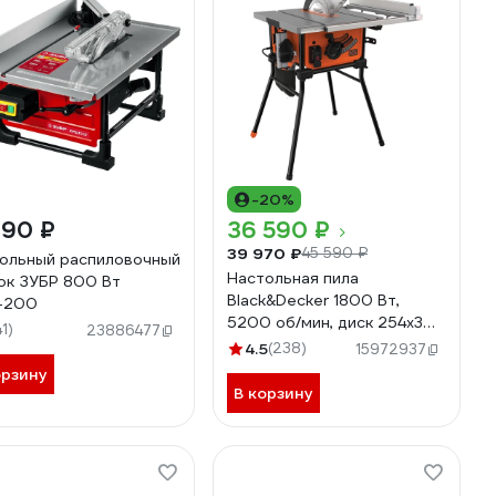
-20%
990 ₽
36 590 ₽
39 970 ₽
45 590 ₽
ольный распиловочный
Настольная пила
ок ЗУБР 800 Вт
Black&Decker 1800 Вт,
-200
5200 об/мин, диск 254x30
41)
23886477
мм BES720
4.5
(238)
15972937
орзину
В корзину