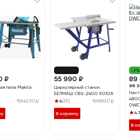
до -5%
-7%
0 ₽
55 990 ₽
89 
96 3
ая пила Makita
Циркулярный станок
Наст
БЕЛМАШ CBS-2400 S010A
4800
4
(25)
15540317
15566317
DWE
4.
ну
В корзину
В к