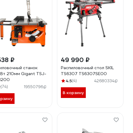
538 ₽
49 990 ₽
иловочный станок
Распиловочный стол SKIL
Вт 210мм Gigant TSJ-
TS6307 TS6307SE00
1200
4.5
(4)
42680334
2
(74)
19550796
В корзину
орзину