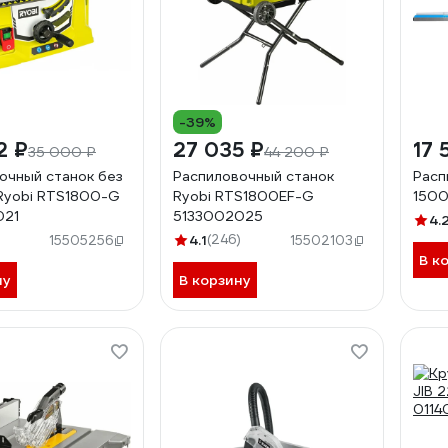
-39%
2 ₽
27 035 ₽
17 
35 000 ₽
44 200 ₽
очный станок без
Распиловочный станок
Расп
Ryobi RTS1800-G
Ryobi RTS1800EF-G
1500
021
5133002025
4.
4.1
(246)
15505256
15502103
В к
ну
В корзину