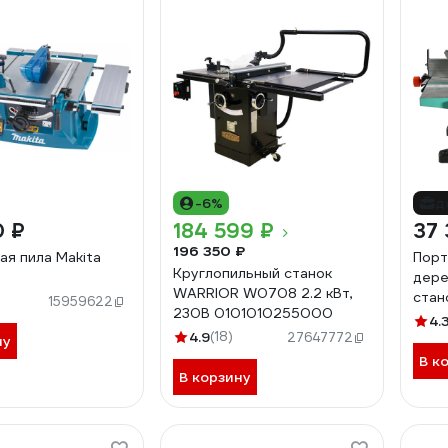
-6%
д
0 ₽
184 599 ₽
37 
196 350 ₽
ая пила Makita
Порт
Круглопильный станок
дер
WARRIOR W0708 2.2 кВт,
стан
15959622
230B 0101010255000
4.
4.9
(18)
27647772
ну
В к
В корзину