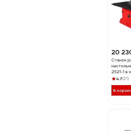
20 23
Станок р
настоль
2521-1 в 
Вт, 5000
4.7
(21)
В корзи