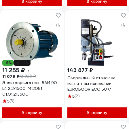
В корзину
В корзину
-9%
-12%
11 255 ₽
143 877 ₽
11 679 ₽
12 826 ₽
Сверлильный станок на
Электродвигатель 5АИ 90
магнитном основании
L4 2.2/1500 IM 2081
EUROBOOR ECO.50+/T
01.01.213500
5
(2)
5
(5)
В корзину
В корзину