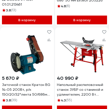
686*50 мм Elitech 205226
01.01.213461
4.8
(6)
3.8
(13)
В корзину
В корзину
5 670 ₽
40 990 ₽
Заточной станок Кратон BG
Напольный распиловочный
14-05 200Вт, р/к
станок ЗУБР со станиной и
150/20/32*лента 50/686мм
удлинителем, 2200 Вт
4 02 03 017
СРЦ-315су
3.8
(39)
4.3
(55)