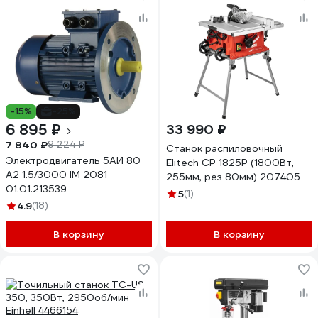
-15%
-25%
6 895 ₽
33 990 ₽
7 840 ₽
9 224 ₽
Станок распиловочный
Электродвигатель 5АИ 80
Elitech СР 1825P (1800Вт,
А2 1.5/3000 IM 2081
255мм, рез 80мм) 207405
01.01.213539
5
(1)
4.9
(18)
В корзину
В корзину