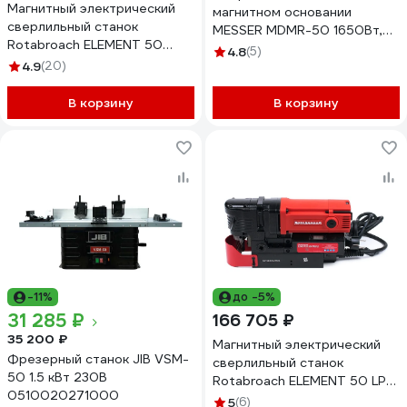
Магнитный электрический
магнитном основании
сверлильный станок
MESSER MDMR-50 1650Вт,
Rotabroach ELEMENT 50
570 об/мин, 15500N,
4.8
(5)
КБ008990
4.9
(20)
D50xL55, 11-01-057
В корзину
В корзину
-11%
до -5%
31 285 ₽
166 705 ₽
35 200 ₽
Магнитный электрический
Фрезерный станок JIB VSM-
сверлильный станок
50 1.5 кВт 230В
Rotabroach ELEMENT 50 LP
0510020271000
низкий профиль КБ003011
5
(6)