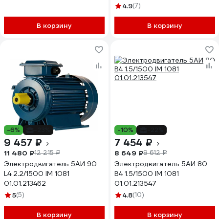
4.9
(7)
В корзину
В корзину
-6%
-23%
-10%
-22%
9 457 ₽
7 454 ₽
11 480 ₽
8 649 ₽
12 215 ₽
9 612 ₽
Электродвигатель 5АИ 90
Электродвигатель 5АИ 80
L4 2.2/1500 IM 1081
В4 1.5/1500 IM 1081
01.01.213462
01.01.213547
5
(5)
4.8
(10)
В корзину
В корзину