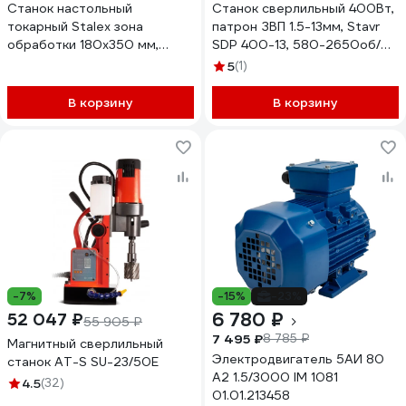
Станок настольный
Станок сверлильный 400Вт,
токарный Stalex зона
патрон ЗВП 1.5-13мм, Stavr
обработки 180x350 мм,
SDP 400-13, 580-2650об/
230В, 450 Вт, асинх. мотор
мин, 5 скоростей, ход 50мм,
5
(1)
D180x350
стол 160x160мм, кабель 2м
(набор осн) Ставр
В корзину
В корзину
9040600246
-7%
-15%
-23%
6 780 ₽
52 047 ₽
55 905 ₽
7 495 ₽
8 785 ₽
Магнитный сверлильный
Электродвигатель 5АИ 80
станок AT-S SU-23/50E
А2 1.5/3000 IM 1081
4.5
(32)
01.01.213458