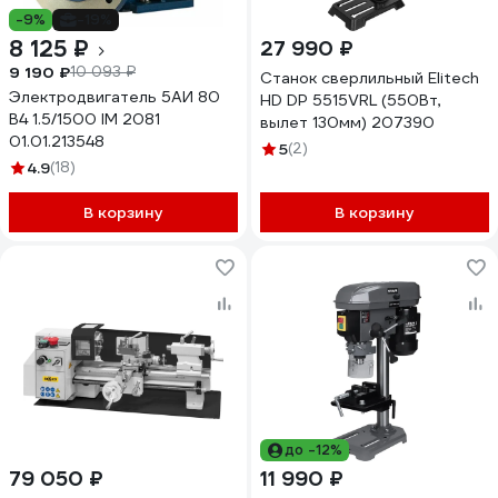
-9%
-19%
8 125 ₽
27 990 ₽
9 190 ₽
10 093 ₽
Станок сверлильный Elitech
Электродвигатель 5АИ 80
HD DP 5515VRL (550Вт,
В4 1.5/1500 IM 2081
вылет 130мм) 207390
01.01.213548
5
(2)
4.9
(18)
В корзину
В корзину
до -12%
79 050 ₽
11 990 ₽