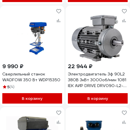
9 990 ₽
22 944 ₽
Сверлильный станок
Электродвигатель 3ф 90L2
WADFOW 350 Вт WDP15350
380В 3кВт 3000об/мин 1081
IEK АИР DRIVE DRV090-L2-
5
(4)
003-0-3010 291066
В корзину
В корзину