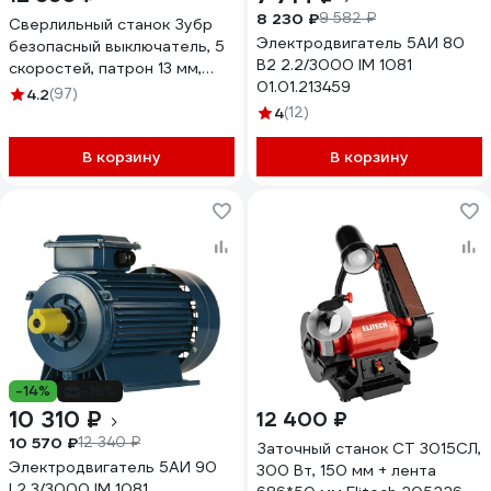
8 230 ₽
9 582 ₽
Сверлильный станок Зубр
Электродвигатель 5АИ 80
безопасный выключатель, 5
В2 2.2/3000 IM 1081
скоростей, патрон 13 мм,
01.01.213459
350Вт ЗСС-350
4.2
(97)
4
(12)
В корзину
В корзину
-14%
-16%
10 310 ₽
12 400 ₽
10 570 ₽
12 340 ₽
Заточный станок СТ 3015СЛ,
Электродвигатель 5АИ 90
300 Вт, 150 мм + лента
L2 3/3000 IM 1081