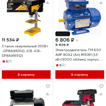
-23%
6 806 ₽
11 534 ₽
8 839 ₽
Станок сверлильный 350Вт
Электродвигатель ТМ БЭЗ
-DP8A(66512) JCB JCB-
АИР 80A2 (Ал) IM1081 (1,5
DP8A(66512)
кВт/3000 об/мин), корпус
5
(3)
алюминий 97780
5
(2)
В корзину
В корзину