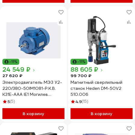
-11%
-11%
24 549 ₽
88 605 ₽
27 620 ₽
99 700 ₽
Электродвигатель МЭЗ У2-
Магнитный сверлильный
220/380-50IM1081-Р.К.В.
станок Heden DM-50V2
К31Е-ААА IE1 Могилев
510.006
АИР100L2 5,5*3000 1081
5
(5)
4.9
(15)
В корзину
В корзину