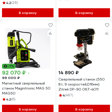
4.2
(28)
В корзину
В корзину
-7%
92 070 ₽
14 890 ₽
99 000 ₽
Cверлильный cтанок (550
Магнитный сверлильный
Вт, 9 скоростей,D16мм)
станок Magnitronic MAG 50
Zitrek DP-90 067-4011
MAG50
4
(487)
4.2
(6)
В корзину
В корзину