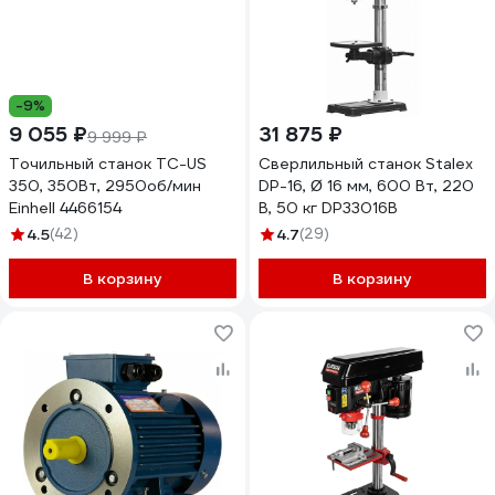
-9%
9 055 ₽
31 875 ₽
9 999 ₽
Точильный станок TC-US
Сверлильный станок Stalex
350, 350Вт, 2950об/мин
DP-16, Ø 16 мм, 600 Вт, 220
Einhell 4466154
В, 50 кг DP33016B
4.5
(42)
4.7
(29)
В корзину
В корзину