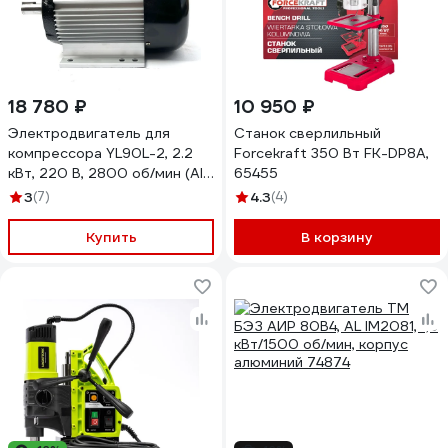
18 780 ₽
10 950 ₽
Электродвигатель для
Станок сверлильный
компрессора YL90L-2, 2.2
Forcekraft 350 Вт FK-DP8A,
кВт, 220 В, 2800 об/мин (Al)
65455
ЭнергоРесурс 9917001
3
(7)
4.3
(4)
Купить
В корзину