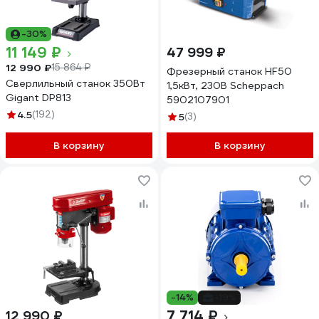
-30%
11 149 ₽
47 999 ₽
12 990 ₽
15 864 ₽
Фрезерный станок HF50
Сверлильный станок 350Вт
1,5кВт, 230В Scheppach
Gigant DP813
5902107901
4.5
(192)
5
(3)
В корзину
В корзину
-14%
-19%
7 714 ₽
12 990 ₽