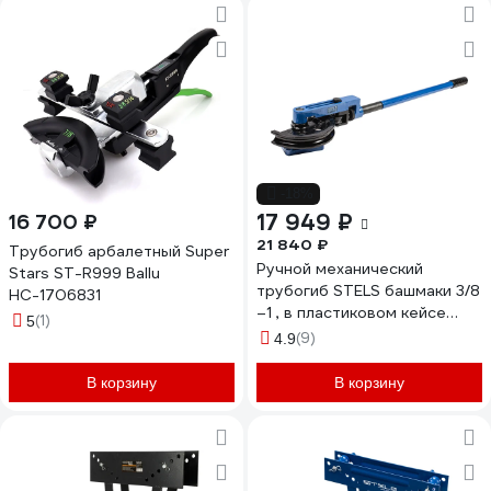
-18%
17 949 ₽
16 700 ₽
21 840 ₽
Трубогиб арбалетный Super
Ручной механический
Stars ST-R999 Ballu
трубогиб STELS башмаки 3/8
НС-1706831
–1 , в пластиковом кейсе
(1)
5
18112
(9)
4.9
В корзину
В корзину