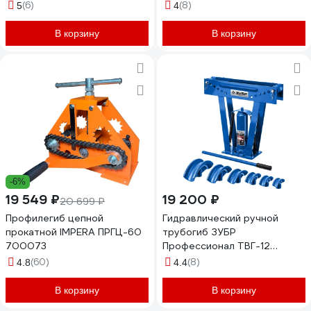
23620-50
(6)
(8)
5
4
В корзину
В корзину
-6%
19 549 ₽
19 200 ₽
20 699 ₽
Профилегиб цепной
Гидравлический ручной
прокатной IMPERA ПРГЦ-60
трубогиб ЗУБР
700073
Профессионал ТВГ-12
вертикальный, 12т 43078-
(60)
(8)
4.8
4.4
12_z01
В корзину
В корзину