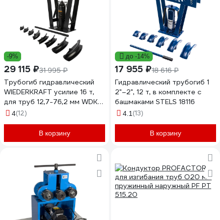
-9%
до -14%
29 115 ₽
17 955 ₽
31 995 ₽
18 616 ₽
Трубогиб гидравлический
Гидравлический трубогиб 1
WIEDERKRAFT усилие 16 т,
2"–2", 12 т, в комплекте с
для труб 12,7-76,2 мм WDK-
башмаками STELS 18116
87016
(12)
(13)
4
4.1
В корзину
В корзину