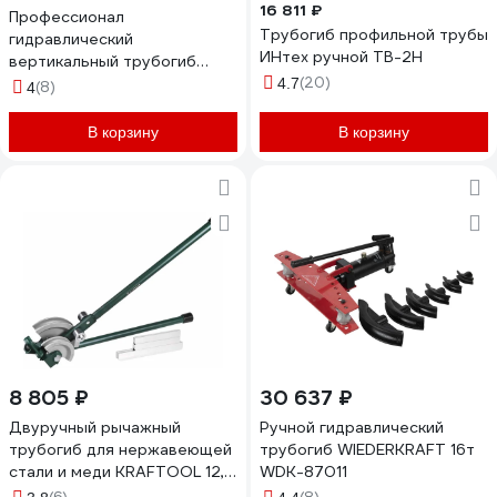
16 811 ₽
Профессионал
Трубогиб профильной трубы
гидравлический
ИНтех ручной ТВ-2Н
вертикальный трубогиб
ЗУБР ТВГ-8 1/2-1", 8 т 43078-
(20)
4.7
(8)
4
08_z01
В корзину
В корзину
8 805 ₽
30 637 ₽
Двуручный рычажный
Ручной гидравлический
трубогиб для нержавеющей
трубогиб WIEDERKRAFT 16т
стали и меди KRAFTOOL 12,
WDK-87011
15, 22 мм, 23503-H4