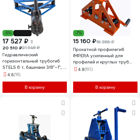
-5%
-19%
-7%
17 527 ₽
15 160 ₽
16 386 ₽
20 510 ₽
21 549 ₽
Прокатной профилегиб
Гидравлический
IMPERA усиленный для
горизонтальный трубогиб
профилей и круглых труб
STELS 6 т, башмаки 3/8"–1", в
ПРГ-50
(60)
4.8
металлическом кейсе 18146
(16)
4.6
В корзину
В корзину