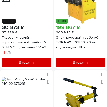
-19%
-3%
30 873 ₽
199 867 ₽
37 979 ₽
205 423 ₽
Гидравлический
Электрический трубогиб
горизонтальный трубогиб
TOR HHW-76B 16-76 мм
STELS 13 т, башмаки 1/2 –2
круг/квадрат 11876
18151
(6)
5
В корзину
В корзину