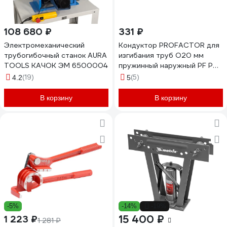
108 680 ₽
331 ₽
Электромеханический
Кондуктор PROFACTOR для
трубогибочный станок AURA
изгибания труб O20 мм
TOOLS КАЧОК ЭМ 6500004
пружинный наружный PF PT
515.20
(19)
(5)
4.2
5
В корзину
В корзину
-5%
-14%
-19%
15 400 ₽
1 223 ₽
1 281 ₽