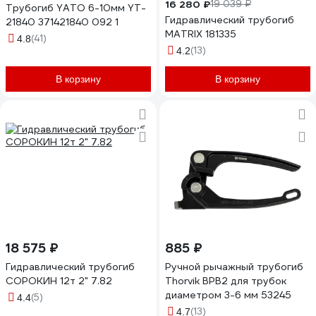
16 280 ₽
19 039 ₽
Трубогиб YATO 6-10мм YT-
Гидравлический трубогиб
21840 371421840 092 1
MATRIX 181335
(41)
4.8
(13)
4.2
В корзину
В корзину
18 575 ₽
885 ₽
Гидравлический трубогиб
Ручной рычажный трубогиб
СОРОКИН 12т 2" 7.82
Thorvik BPB2 для трубок
диаметром 3-6 мм 53245
(5)
4.4
(13)
4.7