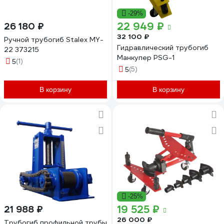
-29%
22 949 ₽
26 180 ₽
32 100 ₽
Ручной трубогиб Stalex MY-
Гидравлический трубогиб
22 373215
Манкупер PSG-1
(1)
5
(5)
5
В корзину
В корзину
-25%
19 525 ₽
21 988 ₽
26 000 ₽
Трубогиб профильной трубы