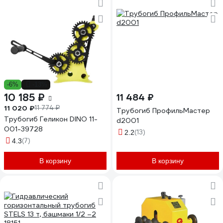
-6%
-13%
10 185 ₽
11 484 ₽
11 020 ₽
11 774 ₽
Трубогиб ПрофильМастер
Трубогиб Геликон DINO 11-
d2001
001-39728
(13)
2.2
(7)
4.3
В корзину
В корзину