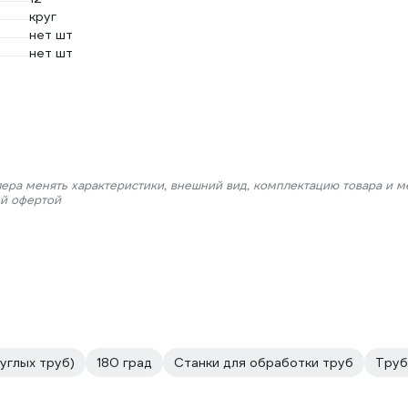
круг
нет шт
нет шт
лера менять характеристики, внешний вид, комплектацию товара и м
ой офертой
углых труб)
180 град
Станки для обработки труб
Труб