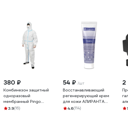
380 ₽
54 ₽
2
/шт
Комбинезон защитный
Восстанавливающий
Пр
одноразовый
регенерирующий крем
га
мембранный Pingo
для кожи АЛИРАНТА
ал
плотность 65 г/м2,
100мл 10001
IP
3.9
(16)
4.6
(114)
размер XXL 86010-2
TD