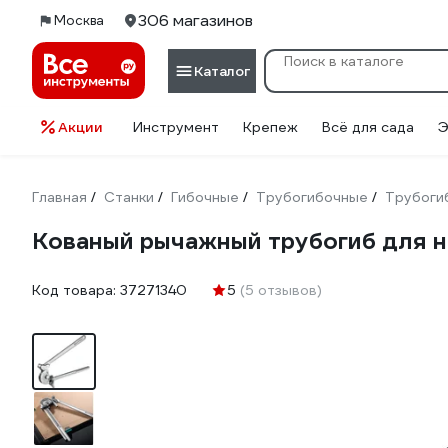
306 магазинов
Москва
Каталог
Акции
Инструмент
Крепеж
Всё для сада
Э
Главная
Станки
Гибочные
Трубогибочные
Трубогиб
/
/
/
/
Кованый рычажный трубогиб для 
Код товара:
37271340
5
(5 отзывов)