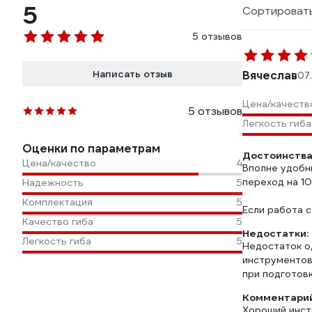
5
Сортировать
5 отзывов
Написать отзыв
Вячеслав
07.
Цена/качеств
5 отзывов
Легкость гиба
Оценки по параметрам
Достоинства
Цена/качество
4
Вполне удобн
переход на 10
Надежность
5
Комплектация
5
Если работа 
Качество гиба
5
Недостатки:
Легкость гиба
5
Недостаток о
инструментов.
при подготовк
Комментарий
Хороший инс