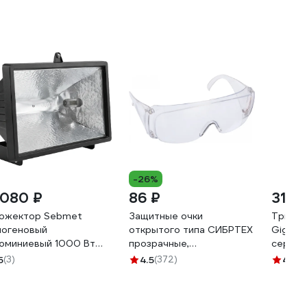
-26%
 080 ₽
86 ₽
31 ₽
ожектор Sebmet
Защитные очки
Трикот
логеновый
открытого типа СИБРТЕХ
Gigant
юминиевый 1000 Вт
прозрачные,
серые 
44 без лампы
ударопрочный
5
(3)
4.5
(372)
4.1
(6
059001000
поликарбонат, боковая и
верхняя защита 89155