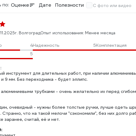
 по:
Оценке
Дате
Полезности
С фото или видео
11.2025
г. Волгоград
Опыт использования: Менее месяца
о
4
Надежность
5
Комплектация
5
:
ый инструмент для длительных работ, при наличии алюминиев
 и 9 мм. Без переходника - будет эллипс.
с алюминиевыми трубками - очень желательно их перед сгибом
дин, очевидный - нужны более толстые ручки, лучше одеть шри
 Странно, что на такой мелочи "сэкономили", без них долго 
е заранее, считай, её и нет.
:
трумент