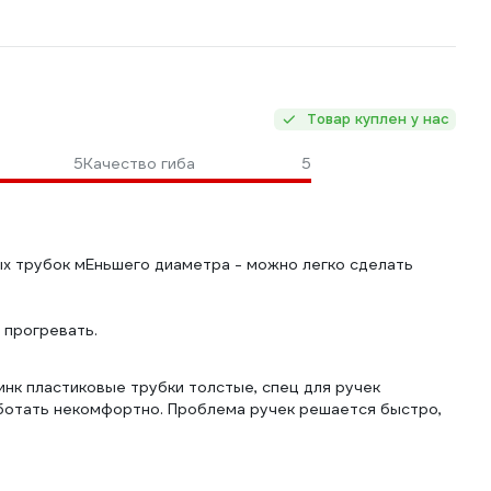
Товар куплен у нас
5
Качество гиба
5
ых трубок мЕньшего диаметра - можно легко сделать
 прогревать.
нк пластиковые трубки толстые, спец для ручек
работать некомфортно. Проблема ручек решается быстро,