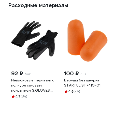
Расходные материалы
92 ₽
100 ₽
/шт
/шт
Нейлоновые перчатки с
Беруши без шнурка
полиуретановым
STARTUL ST7410-01
покрытием S.GLOVES
4.5
(24)
TAXO черные, 09 размер
4.7
(84)
31614-09