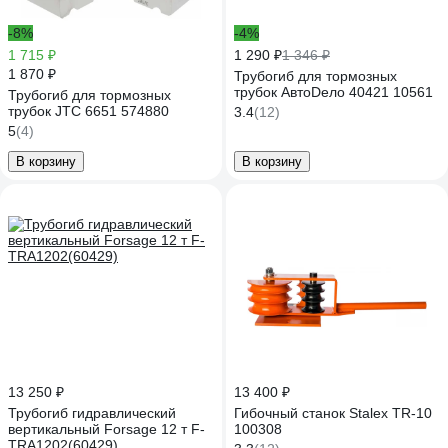
-8%
-4%
1 715 ₽
1 290 ₽
1 346 ₽
1 870 ₽
Трубогиб для тормозных
трубок АвтоDело 40421 10561
Трубогиб для тормозных
трубок JTC 6651 574880
3.4
(12)
5
(4)
В корзину
В корзину
13 250 ₽
13 400 ₽
Трубогиб гидравлический
Гибочный станок Stalex TR-10
вертикальный Forsage 12 т F-
100308
TRA1202(60429)