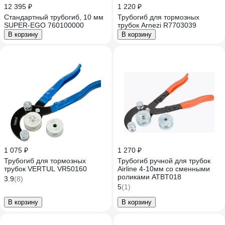
12 395 ₽
1 220 ₽
Стандартный трубогиб, 10 мм
Трубогиб для тормозных
SUPER-EGO 760100000
трубок Arnezi R7703039
В корзину
В корзину
1 075 ₽
1 270 ₽
Трубогиб для тормозных
Трубогиб ручной для трубок
трубок VERTUL VR50160
Airline 4-10мм со сменными
роликами ATBT018
3.9
(8)
5
(1)
В корзину
В корзину