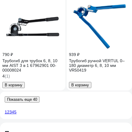
790 ₽
939 ₽
Трубогиб для трубок 6, 8, 10
Трубогиб ручной VERTUL 0–
мм AIST 3 в 1 67962901 00-
180 диаметр 6, 8, 10 мм
00008024
VR50419
4
(1)
В корзину
В корзину
Показать еще 40
1
2
3
4
5