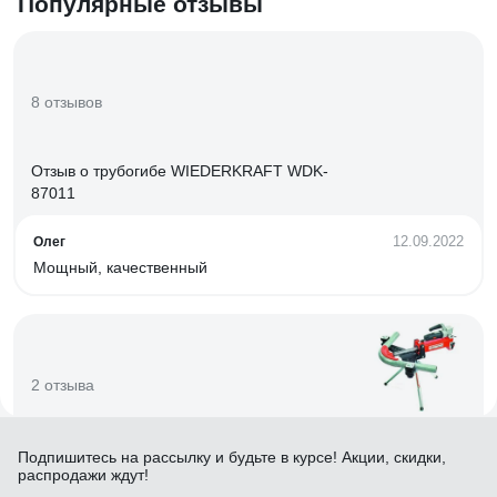
Популярные отзывы
8 отзывов
Отзыв о трубогибе WIEDERKRAFT WDK-
87011
12.09.2022
Олег
Мощный, качественный
2 отзыва
Отзыв о трубогибе Rothenberger Robull ME
Подпишитесь
на рассылку
и будьте в курсе! Акции, скидки,
распродажи ждут!