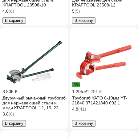
для нержавеющей стали
для нержавеющей стали
KRAFTOOL 23508-10
KRAFTOOL 23508-12
4.6
(8)
5
(5)
В корзину
В корзину
-6%
8 805 ₽
1 205 ₽
1 281 ₽
Двуручный рычажный трубогиб
Трубогиб YATO 6-10мм YT-
для нержавеющей стали и
21840 371421840 092 1
меди KRAFTOOL 12, 15, 22
4.8
(41)
мм, 23503-H4
3.8
(6)
В корзину
В корзину