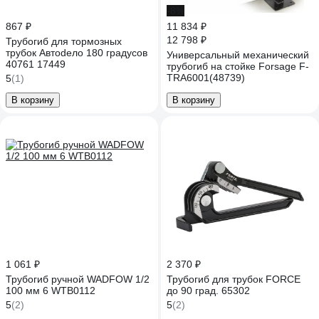
-8%
867 ₽
11 834 ₽
12 798 ₽
Трубогиб для тормозных
трубок Автоdело 180 градусов
Универсальный механический
40761 17449
трубогиб на стойке Forsage F-
TRA6001(48739)
5
(1)
В корзину
В корзину
1 061 ₽
2 370 ₽
Трубогиб ручной WADFOW 1/2
Трубогиб для трубок FORCE
100 мм 6 WTB0112
до 90 град. 65302
5
(2)
5
(2)