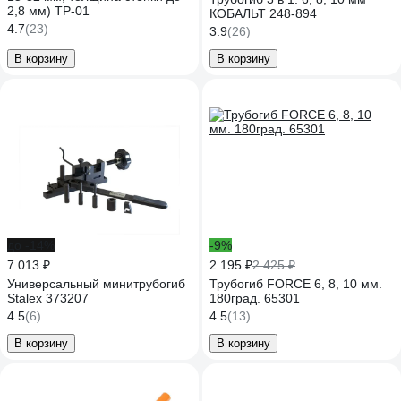
2,8 мм) ТР-01
КОБАЛЬТ 248-894
4.7
(23)
3.9
(26)
В корзину
В корзину
до -14%
-9%
7 013 ₽
2 195 ₽
2 425 ₽
Универсальный минитрубогиб
Трубогиб FORCE 6, 8, 10 мм.
Stalex 373207
180град. 65301
4.5
(6)
4.5
(13)
В корзину
В корзину