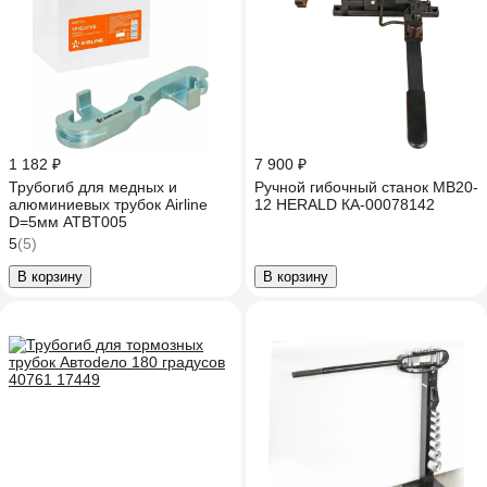
1 182 ₽
7 900 ₽
Трубогиб для медных и
Ручной гибочный станок MB20-
алюминиевых трубок Airline
12 HERALD КА-00078142
D=5мм ATBT005
5
(5)
В корзину
В корзину