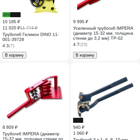
-6%
-13%
10 185 ₽
9 995 ₽
11 020 ₽
11 774 ₽
Усиленный трубогиб IMPERA
(диаметр 15-32 мм, толщина
Трубогиб Геликон DINO 11-
стенки до 3,2 мм) ТР-02
001-39728
4.7
(23)
4.3
(7)
В корзину
В корзину
-11%
8 809 ₽
940 ₽
1 060 ₽
Трубогиб IMPERA (диаметр
15-32 мм, толщина стенки до
Трубогиб 3 в 1: 6, 8, 10 мм